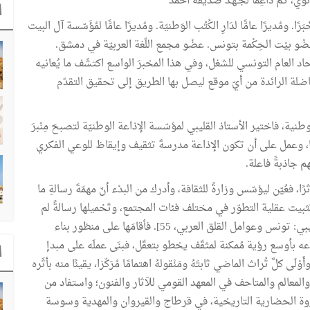
نوي، ثـم داعِمًا لجـهـد صديقه أحمد
ا
ْبَرًا. ومُديرًا عامًّا لدَارِ الكُتُب الوَطنيّة. ومُديرًا عامًّا لمُؤَسّسة آل البيت
. عضْو بيْت الحِكْمة بتونس. عضْو مجمع اللّغة العربيّة في دمشق.
تحاد العام التونسي للشغل، وفي هذا المخبرَ الواسع اكتشَف ما يُعانيه
المناضلة الرائدة من أيّ موقع ليصل بها الطريق إلى تحقيق التقدّم
نية، فاختير الأستاذ القليبي لمؤسّسة الإذاعة الوطنيّة لتصبحَ مِنْبرَ
ها، وعمل على أن تكون الإذاعة مدرسةَ تثقيف وإيقاظ للوعي الفكري
م جاذبةً فاعلة.
أثرًا، فعُيّن ليؤسّس وزارةً للثقافة، وأدرك من البدْء أنّ مهمّةَ رسالةِ ما
يت عقلية التطوّر في مختلف فئات المجتمع، وتَحْميلها رسالةً لم
يسبق لها مثيلٌ في البلدان الساعية إلى النموّ والتطوّر" [القليبي: تونس وعوامل القلق العربي، 55]. فأقامَها على منظور بناء
روعه بأوسع رؤية مُمكنة لمثقّف يخطو بتعقّل، فبنَى عملَه على مبدإ
ا
كلَّ تُراث الماضي ثابتَهُ ومَنْقولهُ اهتمامًا مُرَكّزا، يقينًا منه بأثَره
المعالم والمتاحف في المعهد القومي للآثار والفنون؛ واستفاد من
لثّروة الحضارية التاريخية، في قرطاج والقيروان والمهدية وسوسة