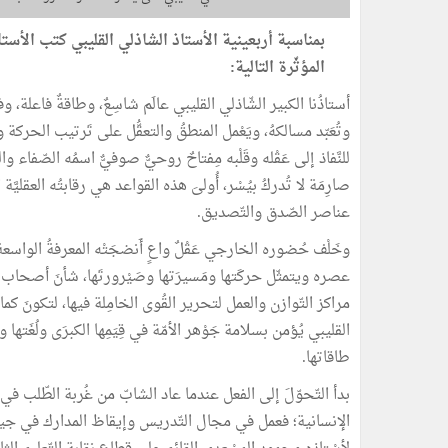
بمناسبة أربعينية الأستاذ الشاذلي القليبي كتب الأس
المؤثّرة التالية:
أستاذُنا الكبير الشّاذلي القليبي عالَم شاسِعٌ، وطاقةٌ فاعلة، وفكر
وتُعَبّد مسالكهُ، ويَعْمل المنطقُ والتعقُّل على تَرتيب الحركة وتَ
للنَّفاذ إلى عَقْله وقَلْبه مِفتاحٌ روحيٌّ صوفيٌّ اسمُه الصّفاء وال
صارِمَة لا تُدركُ بيُسْر، أُولىَ هذه القواعد هي رقابتُه العقليَّة
عناصر الصّدق والتّصديق.
وخَلْف حُضوره الخارجي عَقْلٌ واعٍ أَنضجَتْه المعرفةُ الواسعة
عصره ويتمثّل حركَتها ومَسيرَتها وصَيْرورتَها، شأنَ أصحاب ال
مراكز التّوازن والعمل لتحرير القُوى الخامِلة فيها، لتكونَ ك
القليبي يُؤمن بسلامة جَوْهر الأمّة في قِيَمِها الكبرَى ولُغَتها
طاقاتها.
بدأ التّحوّلَ إلى الفعل عندما عاد الشابّ من غُربة الطّلب في ب
الإنسانية؛ فعمل في مجال التّدريس وإيقاظ المدارك في جيل تل