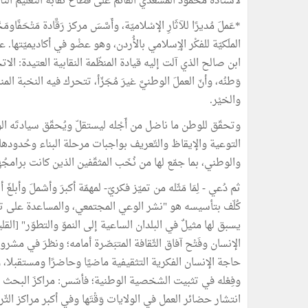
لأسْتاذه محمود المسْعدي القائم على قطاع نقابة التّعليم الثا
*عَملَ مُديرًا للآثَارِ الإسْلاميّة، وأَسَّسَ مركز رَقَّادة مَتْحَفًاومَخ
الملَكيّة للفكْر الإِسلامي بالأُردن، وهو عضْو في أكاديميّتها
ابن صالح الذي آلت إليه قيادة المنظّمة النقابية العتيدة: الا
وَطنُه، وأنّ العملَ الوطنيَّ غيرَ مُجَزّأ، تتحرك فيه النخبة 
والخيْر.
وتحقّق للوطن ما ناضل من أَجْله ليستقلّ ويُحقّق سيادتَه الوط
التوعية والإيقاظ والتّعريف بواجبات مرحلة البناء وحُدود
والوطني، بما جمّع لها من نُخَب المثقّفين الذين كانت برامجُه
ثم دُعي - لِمَا مَثّله من تميّز فكريّ- لمهمّة أكبرَ وأشملَ وأبلغَ 
كُلّف بتأسيسه هو "نشر الوعي المجتمعي، والمساعدة على تثب
الإنسان وفَتْح آفاق الثّقافة المتبَصّرة أمامه؛ ونظرَ في مش
حاجة الإنسان الفكرية التثقيفية ماضيًا وحاضرًا ومستقبلا، وأَوْلَى 
وفِعْله في تثبيت الشخصية الوطنية؛ فأسّس: مراكزَ البحث و
انتشار حضائر العمل في الولايات وَقْتَها وفي أكبر مراكز ا