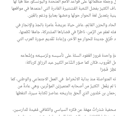
جملةُ منظّماتها على قواعد الأمم المتحدة واليونسكو، ممّا هيّأ لها
 الكثيرَ بفضل النّخبة المُسْتنيرة القادرة التي اعتمدها في مواقعها
بِتَعديل لغة الحوار حولَها وخصّها بعنايةٍ ودَعْم بالغَيْن.
 الحاد والحزن القاتِم، عاش حياة عريضةً عامرة بالجدّ والإنجاز في
ّمَتْه لعقدٍ من الزّمن- ناظرًا في قضاياها المشتركة، جامعًا لكلمتها،
اد طُرُقٍ جديدة للحوار مع الآخر، وإعادة تَقْديم صورة العرب التي
سنةٍ واحدة مُرورَ العُقود الستّة على تأسيسه وتَرْسيخه وإشْعاعه
َظِرْ فَجْرَا
رته المتواصلة منذ بداية الانْخراط في العمل الاجتماعي والوطني، كما
م يَفْعل الكثيرُ من أصحابه المتميزيّن المؤثّرين، وهي عادةٌ من
رحمان بن خَلدون الذي أَلْحق بتاريخه عناصرَ لكتابة سيرة، التقطها
صحفية شذراتٌ مهمّة عن فكره السياسي والثّقافي مُفيدة للدارسين،