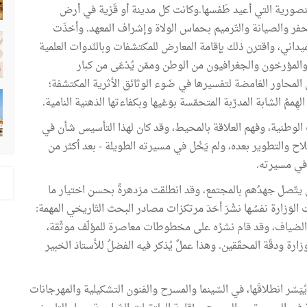
نصورية التي أعيد طَمْسها.وكانت كل مدينة أو قَرْية في أرض
الحفر والصيانة والتّرميم بحماس الولاة وإشراف المعهد. وأخذَت
داني، واقترن ذلك بإقامة المعارض للمكتشفات وبالنّدوات العلمية
والمؤرخون والجغرافيون من الوطن وممّن يُدْعَى من كبار
لمحاور الغامضة لتفسيرها في ضَوء الوثائق الأثرية المكتشفة؛
ممُ الشابة المدرّبة المتحمّسة بوَعْيها وبكفاءتها الذهنية النامية.
 الوطنية، وفهم العلاقة بالمحيط، وقد كان لهذا التأسيس شأن في
إصلاح والتطوير بعده، ولم يَخْل في مسيرته الطويلة - بعد أكثر من
في مسيرته.
 أن يتّصل جهدُهم بالمجتمع، وقد انطلقت مزدهرةً بحسن اختيار ما
الوَزارة نفسُها نشْرَ أحَدَ مرتكزات مصادر البحث التّاريخي المهمة:
بي الضياف، وقد قام نشرُه على مخطوطات معاصرة للمؤلّف موثّقة،
زارة ودقّة المحقّقين. وهذا عملٌ يُذكر فيه الفضلُ للأستاذ الخبير
َسّر انطلاقَها، في السّينما والمسرح والفنون التشكيلية والمهرجانات