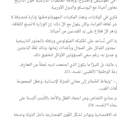
ة في الموسيقى والمسرح، وإقامة الملتقيات الدّراسية حول التاريخ
اون أحيانا مع اليونسكو والدول الأوربية.
كري في الولايات، وبَعَثَ المكتبات الجهويّةوخصَّها بإدارة مُتصرّفة لا
ثقافة القراءة، وكان يقول مع كلّ ذلك: إنّ الوَزارة لاتَصنَع الثّقافة،
يزدهر كلّ قطاع على يَد المُبْدعين من أجيالنا.
جيّة التي تُساعد على تَفْكيكه الفيلولوجي ورَبْطه بالجذور التاريخية
بجذور القبائل على المجال وبأحْداث زَمانها، وذلك لقلّة الباحِثين
ديرٌ به، رَغْم سعي المسؤولين الأوائل لتَحْقيق ذلك.
اتٍ عاليَة، بل كثيرًا ما يكونُ الذي اجتمعت لديه جُملةٌ من المَعارِفِ
َةَ الوطنيَّةَ" [القليبي: نفسه، 55].
-: "بإيقاظ الضّمائر إلى معاني المنزلة الإنسانية، وجَعْل المجموعة
قات الغَيْب.
ْر مبادئ التّضامن ومن اعتماد العَقْل والأخذ بالأيْسَر، أليْستَا على
اء؟"[نفسه، 56].
 الاقتصادية وبَوادر تَشكّل القُوَى المُتصارعة داخل الدّولة وصحّة