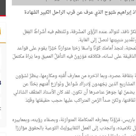
تاذ إبراهيم شبّوح الذي عرف عن قرب الراحل الكبير الشهادة
ٌ نافذ، تَتوالَد عنده الرُّؤَى المشْرقة، وتَنْتظم فيه أشْراطُ الفِعْل
أ
قْدير سَبَبِيّتها لتصلَ إلى الغاية.
محبّة، لتجدَ أمامكَ كَوْنًا واسعًا رَحْبًا متوازنًا خَيِّرًا يقوم على قواعد
 الدّقيقة على لسانه، فكلامُه مَوْزونٌ فيه التأمّلُ العميق وما يَراهُ مكتملَ
 بثقافة عصره، وبما ادّخره من معارف أُمَّتِه ومكارِمها، ينظرُ لشؤون
مشاريع الذين يَجْهدون لإدراك شَواغل ونَوازع أُمّتهم بَحْثًا عن
ما يضمنُ لها جوهرُ عناصرها أن تكونَ. لقد كان الأستاذ المثقّف الشاذلي
 وثقافتها، ولكنّ صدأَ الزّمن المتراكب عليها حجب حقيقتَها وقَيَّدَ
اريس، مُزَوَّدًا بمعارفه المتكاملة المتوازنة، وبصفاء رؤيته، وبمعاييره
اميذه، وانجذب إلى العمل النّقابيولِبَثّ التّوعية بالحقوق مؤازرًا