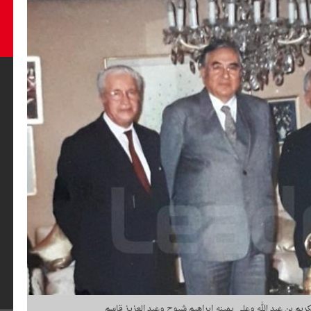
كريم بن عبد الله وعلى يمينه إبراهيم شبوح وعبد العزيز قاسم