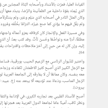
القيادة العليا، فمرّت بالأسْتاذ وبأصحابه البُنَاة المجدّين من
الذي يُمِدّه بقوّة داخلية من الطمأنينة والرِّضا، يتبدّد معها أ
وكان المثلَ النّادر في أصحابه الذي سَلِم وعَبَر، ولم يتنكّ
ولم يَقُل فيهم ما يؤذي كما صنع غيرُه، التزامًا بخُلُقه ومُر
وفي مسيرة الفعل والإنجاز كان كرفاقه يعزو أعمالَه واجتهاداتِه و
مطلقًا، أدبًا منه وتواضُعًا وحُسنَ تَأتٍّ. وقد كتب بعدُ: أنّ ا
إليه، وإن كان له من حينٍ إلى آخرَ ملاحظات واقتراحات يقدّمه
64].
واختير للدِّيوان الرئاسي مع الزعيم الحبيب بورڨيبة، فساعدَه 
مع الرّجل الكبير الذي أصبح كثيرَ الاطمئنان لكفاءته ورَجاحة
معه بنفسه. وكان ممانعًا أن لا يفارقَه إلى الجامعة العربية لو
بيروت].
أصبح الأستاذ القليبي بعد تجاربه الكبرى، في الإذاعة والث
ونظر ثاقب، أمينًا عامّا لجامعة الدول العربية بعد هجرتها 