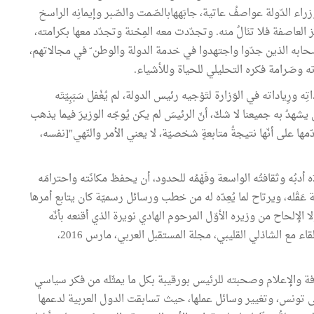
 وُزراء الدّولة عواصفُ عاتية، جابَههابالصّمت والصّبر وإيمانِه الراسخ
زيز العاصفة فلا تنَالُ منه. وتجدّدت معه المِحْنة وتجدّد معها بكرامته،
رلأصحابه الذين جدّوا واجتهدوا في خدمة الدولة والوطن ّ في مجالاتهم،
وءته وصَرامة فكره التحليلي للحياة وللأشياء.
رِياداته في الوَزارة لتَوْجيه رئيس الدولة، لم يُغْفل سَبَبِيّتَه
لذي يشهدُ به جميعنا لا شكّ، أنّ الرئيسَ لم يكن يُوجّه الوزيرَ فيما يذهب
ا على أنّها نتيجةُ متابعةٍ شخصيّة، لا يعني الأمر والنّهي"[نفسه،
أدبُه وثقافتُه الواسعة وفَهْمُه للحدود، أن يحفظ مكانَته واحترامَه
 عَقْله، ويرتاح لما يُعِدّه له من خطب ورسائل رسميّة كان يتابع أمرها
لا الإلحاح من وزيره الأوّل المرحوم الهادي نويرة الذي أقنعه بأنّه
الرّجل المناسب، ودَعاهُ عند تَوْديعه ألا يبتعد عنه [ع. عبيد: لقاء مع الشاذلي القليبي، مجلة المستقبل العربي، مارس 2016،
قافة والإعلام وصحبته للرئيس بورقيبة بكل ما يمثّله من فكر سياسي
إلى تونس، وتغيير وسائل عملها، حيث تسابقت الدول العربية لدعمها