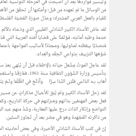
وتيسير مَواردها بعد أن أصبحت في المرحلة التونسية تُعامَل و
من الوسائل ما لم تعهده من قبل؛ وأمكنها أن تحقّق من الأهداف
للقيام بالعمل العربي المشترك؛ وعدّل صورَة القضيّة الفلسطينية 
لقد عاش الأستاذ الكبير الشاذلي القليبي الذي ودّعناه بالألم
خدمة وطنِه أمانتِه، مُؤتَمَنًا على قضايا أُمّته العربية التي قد
مُتصدّيًا بيقظته لمناوئيها، ومجدّدًا لأساليب المواجهة باعتم
شوّهها التزييف بدَواعي الحِقْد والعِداء.
لقد عاجلَ الموتُ مِشْعلَ حياته بالإطفاء قبل أن يُنْهي بعدَ 
بتأسيس وَزارة الشّؤون الثقافيّة سنة 1961، ففارَقَنا واستَعْجل الغُروب، فكان كما صوّر الشّاعر الكبير عبد الرزاق كرباكة:
أهاب بــه الدّاعي فلَبّـَى النِّـدَا سِرَّا وأَدْلَجَ في الظَّلْمَا ولَــمْ يَنْت
لقد رَحل الأستاذ الكبير ولم يُبْق للأجيال مذكراتٍ عن مسي
فعل بعض المهتمّين بذاتهم ومَنزلتهم في حركة التاريخ، وكما ل
التواضع وإنكار الذات درج عليها المغاربة، وشَذّ منهم عبد ال
من ذاكرته المُجْهَدة وهو في مِصْر بعد أن تَجاوز الستّين.
إنّ في كتب الأستاذ الشاذلي الأخيرة، وفي بعض أحاديثه ال