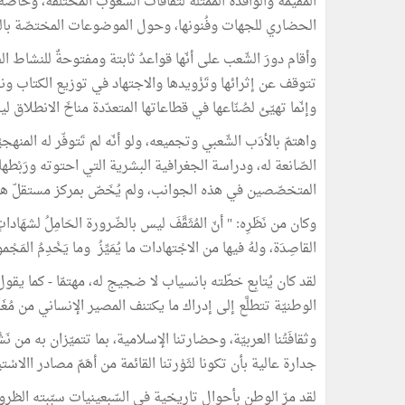
المقيمة والوافدة الممثّلة لثقافات الشّعوب المختلفة، وخاص
الحضاري للجهات وفُنونها، وحول الموضوعات المختصّة بالتع
وأقام دورَ الشّعب على أنّها قواعدُ ثابتة ومفتوحةٌ للنشاط الف
تتوقف عن إثرائها وتَزْويدها والاجتهاد في توزيع الكتاب ونشر 
وإنّما تهيّئ لصُنّاعها في قطاعاتها المتعدّدة مناخَ الانطلاق ل
واهتمّ بالأدَب الشّعبي وتجميعه، ولو أنّه لم تَتوفّر له المنه
الصّانعة له، ودراسة الجغرافية البشرية التي احتوته ورَبْطها 
المتخصّصين في هذه الجوانب، ولم يُخَصّ بمركز مستقلّ هو جَ
وكان من نَظَرِه: " أنّ المُثَقَّفَ ليس بالضّرورة الحَامِلُ لشهَاد
القاصِدَة، ولهُ فيها من الاجْتهادات ما يُمَيِّزُ وما يَخْدِمُ المَجْموع
لقد كان يُتابِع خطّته بانسياب لا ضجيج له، مهتمّا - كما يقول
الوطنيّة تتطلَّع إلى إدراك ما يكتنف المصير الإنساني من مُغَلَّ
وثقافَتُنا العربيّة، وحضارتنا الإسلامية، بما تتميّزان به من نَش
جدارة عالية بأن تكونا لثَوْرتنا القائمة من أهَمّ مصادر االاسْتيح
لقد مرّ الوطن بأحوال تاريخية في السّبعينيات سبّبته الظروف