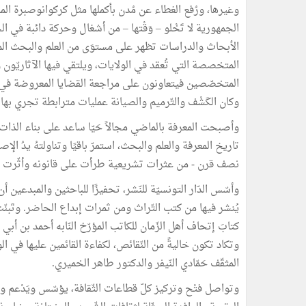
وغيرها، ورُفع الغطاء عن مُدن بأكملها مثل كركوانوصبرة الم
الجمهورية لا تَخْلو – وَقْتها – من أشغال وحركة دائبة في 
الأبحاث والدراسات تظهر على مستوَى من العلم والبحث المي
المتخصصة التي تُعقد في الولايات، ويلتقي فيها الآثاريّون 
المتخصّصين فيتعاونون على مراجعة القضايا المعروضة في ا
وكان الكَشْف والتّرميم والصيانة عمليات مترابطة تجري بها الهِ
وأصبحت المعرفة بالماضي مجالاً حَيّا ساعد على بناء الذات
تاريخ المعرفة والعلم والبحث، استمرّ باقيًا وتناولتهُ يدُ ال
نصف قرن - من عثرات تشريعية طرأت على قانونه وأثّرت 
وأسّس الدّار التونسيّة للنّشر، تحفيزًا للباحثين والمبدعين
يُنشر فيها من كتب التّراث ومن ثمرات إبداع الحاضر. وتَبنّت 
كتابَ إتحاف أهل الزّمان للكاتب المؤرّخ النّابه أحمد بن أ
وتكاد تكون خاليةً من النّقائص، لكفاءة القائمين عليها في الو
المثقّف حَمّادي النّيفر والدكتور طاهر الخميري.
وتواصل فتْح وتركيز كلّ قطاعات الثّقافة، يؤسّس ويَدْعم ويُي