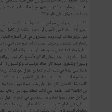
وحبه "اللدود" لأبنائه التونسيين بأن جعل منك الشخصَ الذ
وقبله، ألم تعلن منذ أكثر من شهرعن إعداد مبادرات تشريع
وماذا عساه يكون في طياتها؟؟
أمُرُّ إلى السيد رئيس مجلس النواب، وأتوجه إليه بسؤالي ا
الخير لهذا البلد الآمن الأمين، أن شعبه المكابدَ في كامل أ
على فراق فلذات كبده وهم ينتشرون في كل أصقاع الدنيا، كس
بإنجازاتك شخصيا وحزبك العتيد؟؟ أية قيم هذه التي درَس
وبناتها وقد قذفتَ في صدورهم نار الحقد والكراهية لوطنهم 
داخل البلد وفي الجوار وفي العالم. فأصبح ذكر تونس والتون
وللنبوغ وللتفوق حيثما كان هناك تونسيات وتونسيون !! أكنتَ
ضيفا على بلدنا في ذلك العام الحزين يقول لمن شئتَ أن يكون رئ
رئيسَكم آداب السلام، وهو ينظر إلى الكاميرا مخاطبا الش
"الصديقة" الأخرى الذي حل على بلدنا ضيفا دون دعوة ولا 
في القاعة" تلك القاعة التي كانت تنعقد فيها، في رحاب قص
من أجل حوز دعمها لمخططه التدميري في الجوار.. فهل نسي أ
ومازال، في بلدان شقيقة، وأعمدةَ الدخان التي تصاعدت منه
خطبتك الجمعية في أحد جوامع البلد في عامِ شؤمٍ من تلك