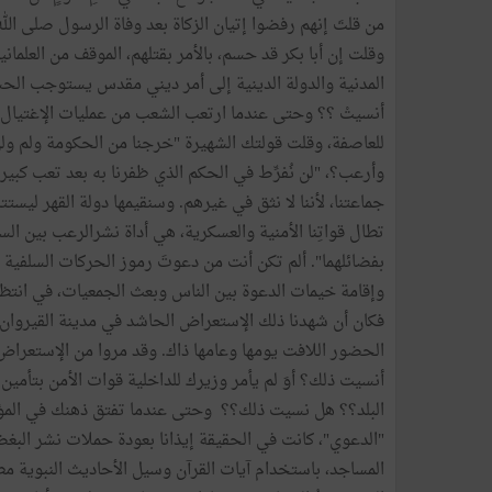
من قلتَ إنهم رفضوا إتيان الزكاة بعد وفاة الرسول صلى الله ع
وقلت إن أبا بكر قد حسم، بالأمر بقتلهم، الموقف من العلمان
المدنية والدولة الدينية إلى أمر ديني مقدس يستوجب الحسم
أنسيتْ ؟؟ وحتى عندما ارتعب الشعب من عمليات الإغتيال 
للعاصفة، وقلت قولتك الشهيرة "خرجنا من الحكومة ولم ولن نخ
وأرعب؟، "لن نُفرِّط في الحكم الذي ظفرنا به بعد تعب كبير
جماعتنا، لأننا لا نثق في غيرهم. وسنقيمها دولة القهر ليس
تطال قواتِنا الأمنية والعسكرية، هي أداة نشرالرعب بين الس
بفضائلهما". ألم تكن أنت من دعوتَ رموز الحركات السلفية 
وإقامة خيمات الدعوة بين الناس وبعث الجمعيات، في انتظار
فكان أن شهدنا ذلك الإستعراض الحاشد في مدينة القيروان ب
الحضور اللافت يومها وعامها ذاك. وقد مروا من الإستعراض إ
أنسيت ذلك؟ أوَ لم يأمر وزيرك للداخلية قوات الأمن بتأمي
البلد؟؟ هل نسيت ذلك؟؟ وحتى عندما تفتق ذهنك في المؤت
"الدعوي"، كانت في الحقيقة إيذانا بعودة حملات نشر ال
المساجد، باستخدام آيات القرآن وسيل الأحاديث النبوية مط