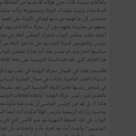
ولعائلاتٍ منسية. قلتُ، حتى هؤلاء لَمَّا يئسوا من المماط
للصلاحيات وعبثٍ بمؤسات الدولة وبدستورها، وأنت صامت،
مستندين إلى ما فهموه من دعمٍ لهم في تأكيدك على أهمية ال
بمنعهم من ممارسة حقهم، دون أن تحركَ ساكنا لنصرتهم، أو
أعلمك مكتب مجلس النواب باعتزام المجلس النظر في مشروع
لتونس، والتعويض للدولة التونسية على ما لحق البلاد من أ
سياستها الخارجية، لم تصدر عنك أية إشارة لمجلس النواب بع
هذا الظرف الذي تقف فيه الدولة التونسية على حافة الإفلاس
فأفسحتَ هكذا في المجال لحركة النهضة كي تلعب بهذه الور
السنوات العشر الماضية بالذات، في مجال المناورة السياس
في شخص رئيسها تقديرَ الدولة الفرنسية التي عبَّر سفيرها
بالتقدير لدور رئيس حركة النهضة "بإنقاذه العلاقات التونسية
هكذا !!. بل لقد قرر الرئيس الفرنسي أن يقدم هبة مالية 
بمناسبة زيارتك الرسمية لباريس. فهلاَّ شكرتَ أنتَ أيضا
النواب، في تلك الصفقة الشهيرة مع عدو الأمس الذي كان يص
التونسيين"، وأجبت أنت بعد فترة، بأدبٍ واحتشام، بأن لتو