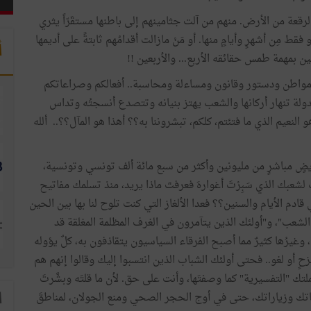
رقعة من الأرض. منهم من آلت جثامينهم إلى باطنها مستقَرّاً يثري
قط مِن أشهرٍ وأيامٍ منها. أو مَنْ مازالت أقدامُهم ثابتةً على أديمها
أ
لَّفين بمهمة طمس حقائقه الأربع... والأربعين !!
 ومواطن ودستور وقانون ومساءلة ومحاسبة.. أفعالكم وصراعاتكم
دولة تنهار أركانها والشعب يهتز بنيانه وتتصدع أنسجتُه وتداس
 النعيم الذي ما فتئتم، كلكم، تبشروننا به؟؟ أهذا هو المآل؟؟.. ألله
 مباشرٍ من مليونين وأكثر من سبع مائة ألف تونسي وتونسية،
تَ لشعبك الذي سَبِرْتَ أغوارهَ فعرفتَ ماذا يريد، منذ تسلمك مفاتيح
دم الأيام والسنين؟؟ فعدا الألغاز التي كنت تلوح لنا بها بين الحين
لشعب"، و"أولئك الذين يتآمرون في الغرف المظلمة المغلقة قد
يرُها كثيرٌ مما أصبح الفرقاء السياسيون يتقاذفون به، كلٌ يؤوله
مزحٍ أو لغو.. فحتى أولئك الشباب الذين انتسبوا إليك وقالوا إنهم هم
تك "التفسيرية" كما وصفتَها، وأنت على حق. لأن ما قلتَه وبشَّرتَ
تك وزياراتك، حتى في أوج الحجر الصحي ومنع الجولان، لمناطقَ
ا