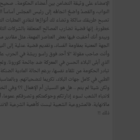
الإمضاء على وثيقة التضامن بين أعضاء الحكومة.. صحيح
النواب، والقصدُ واضحٌ اتجاهُه إلى رئيس المجلس أساساً 
تصبح طريقك سالكة وتضاء لك أنوارُها لتفادي المطبات التي
خطورة. إنها قضية تضارب المصالح المتعلقة بالشركات الثلاث
ويبدو أنك أخفيت فيها بعض العناصر المهمة، مثل مقادير مسا
الجهة المعنية بمقاومة الفساد، وتقديم قضية عدلية إلى الني
وأنت صاحب مقولة "لا أحد فوق راسو ريشة في الحرب على
الذي أبلى البلاء الحسن في المعركة ضد جائحة كورونا. ولم 
تبادر الحكومة من تلقاء نفسها، برغم الحالة المادية الضنكة
الطبي في كامل جهات البلاد، تكريما لتضحياتهم. وبالمناسبة 
ولكن شيئا لم يتم .. هل هو النسيان أم الإهمال ؟؟ وفي ال
لانتباه الشعب لسوء إدارتكم وحوكمتكم وتصرفكم عموما، أن
مالانهاية. فالمشروعية الشعبية ليست كأهمية الشرعية الا
ذلك !!