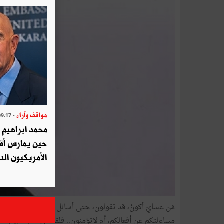
مواقف وآراء
- 2025.09.17
محمد ابراهيم 
حين يمارس أق
الأمريكيون الد
مَن عسايَ أكونُ، قد تقولون، حتى أسائل أصحابَ المقام ال
مساءلتكم عن أفعالكم، أم لاتؤمنون.. فلقد قررتُ وانتهى الأم