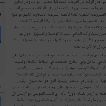
لة ومن هدرٍ الوقت في الترهات تحت قبة مجلس النواب، ومن تجاوزٍ
 قرروا ممارسة حقهم في الإحتجاج وفي المطالبة بتصحيح المسار،
مشروعية الشعبية تماما كأهمية الشرعية الانتخابية، لكنهم فوجئوا
 حتى لتفسير ما جرى !. فماذا جرى يا سيادة الرئيس؟؟ فعندما
 لائحة تطلب من الدولة الفرنسية الإعتذار على فترة الإستعمار
ضرار منها، وأنت الحامي للسيادة الوطنية والمسؤول الأول عن
دم رضاك على هذه المبادرة. لأنها تضر البلاد ولا تنفعها في مثل
، إن لم تكن قد بلغته !.
قة بمهارةٍ ليست غريبةً عما كسبته من خبرة على مر تاريخها وفي
ية، في الداخل وفي الخارج. فنجَحَت في إسقاط اللائحة، وكسبت
 لدى الدولة التونسية، مؤخرا عن الإعتراف بالجميل وعن الشعور
 الفرنسية من أزمة ديبلوماسية حادة، لو تم تبنِّي تلك اللائحة"
معتبَرَة إلى تونس في شخص رئيسها، الذي هو أنت سيدي الرئيس
ا
 السيد راشد الغنوشي الذي سبق وقال يوم فوزه بكرسي رئاسة مجلس
فه بِ "رمز الفساد الأول"، بأنه، أي السيد الغنوشي هو "رئيسُ كل
نس رئيسا واحداً ! فهل شكرتَه على كريم فضله ووطنيته اللماعة