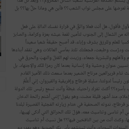
ي يستلم الصدقةَ الفرنسية لشعبنا السائل المحروم؟؟ وبعد كل هذا
ية لعرضها على مجلس نواب الشعب؟؟ فأين هي وماذا حلَّ بها؟؟ بل
لأول فأقول، هل أنت فعلا واثقٌ في قرارة نفسك الدالةِ على فعل
رجائه من الشمال إلى الجنوب لتأمين لقمة عيشه بعزة وكرامة، والصابرَ
با للعلم وللرزق بشرف وإباء، قد أصبح حقيقةً شعبا سعيداً
ت ودرَّست وطبعت، فجعلتك تلتذ بمآسي العائلات وهي تفقد أبناءها
ولأهلهم وللبشرية جمعاء، وزينت لهم القتلَ والنهبَ والحرقَ في
سيين عنوانَ وحشية ولا إنسانية بعدما كان رمزا للكد والإجتهاد. بل
 تنام قريرالعين مرتاح الضمير بعدما سمعتَ ذلك الأميرَ القادم
يساً لدولتنا، سليلةِ قرطاج وإفريقية والقيروان، إني أُعَلِّمُ
عب بأسره؟؟ أكنتَ تفرك راحتيك غبطةً وأنت تسمع رئيس تلك الدولة
إعلام، منذ أشهر قليلة مضت، وهو يقول"إنني أشتم رائحة الدخان
ر قرطاج، ندوته الصحفية في ختام زيارته الفجئية القصيرة لبلدنا
م تناسى وتناسيتَ معه، هَوْلَ تلك الحرائق التي أذكى لهيبها،
ا، وكنتَ أنت من بين النافخين فيها؟؟ هل نسيتَ أم تناسيتَ
 السنوات السوداء، وأنت تستشهد بأبي بكر الصديق وهو يهدر دم