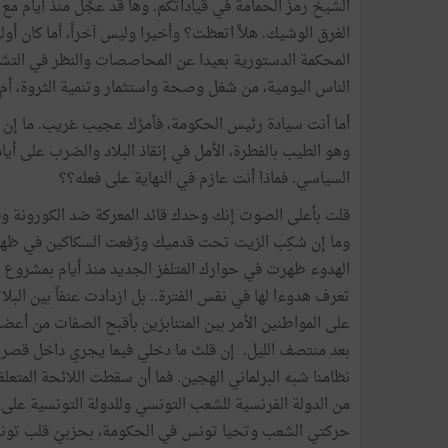
الشيخ رمزُ الحمامة في قياداتكم. وها قد عجَّل منذ أيام 
الغرق الوشيك. هلاَّ اتعظت؟ وأخيرا وليس آخراً، أما كان أ
المحكمة الدستورية بعيدا عن المحاصصات والنظر في التشر
الناس اليومية، من شغل وصحة واستثمار وتنمية الثروة، أم 
أما أنت سيادة رئيس الحكومة، فأمرُك عجيب غريب. ما إن تُظ
وهو الطيب بالفطرة، الأمل في إنقاذ البلاد والضرب على أ
السياسي. فماذا أنت عازم في النهاية على فعله؟؟
قلت بأعلى الصوت إنك وحدك قائد المعركة ضد الكورونة وقا
وما إن سُكِب الزيت تحت قدميك ورُفعت السكاكين في ظه
الهدوء ظهرت في حوارك المتلفز الجديد منذ أيام بمشروع 
تعرف هدوءا لها في نفس الفترة.. بل ازدادت عنفاً بين الب
على المواطنين الأمر بين المتنابزين بأقبح الصفات من أ
بعد منتصف الليل. إن قلتَ ما دخلي فيما يجري داخل قصر ب
نظامنا شبه البرلماني الهجين. فما أن سقطت اللائحة المتعلق
من الدولة الفرنسية للشعب التونسي وللدولة التونسية على
حركتي الشعب وتحيا تونس في الحكومة، بحزبيْ قلب تونس