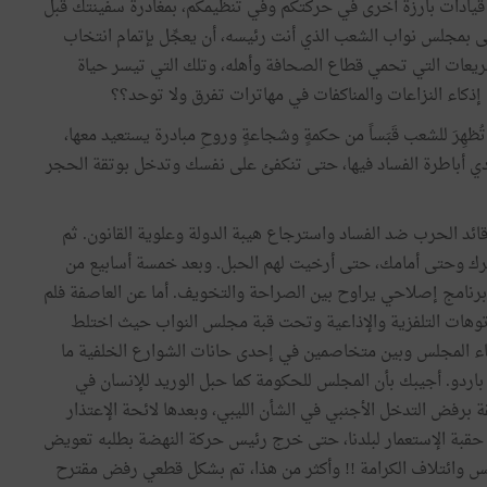
مع قيادات بارزة أخرى في حركتكم وفي تنظيمكم، بمغادرة سفينتك قبل
ولى بمجلس نواب الشعب الذي أنت رئيسه، أن يعجِّل بإتمام انتخاب
يعات التي تحمي قطاع الصحافة وأهله، وتلك التي تيسر حياة
إذكاء النزاعات والمناكفات في مهاترات تفرق ولا توحد؟؟
هِرَ للشعب قَبَساً من حكمةٍ وشجاعةٍ وروحِ مبادرة يستعيد معها،
يادي أباطرة الفساد فيها، حتى تنكفئ على نفسك وتدخل بوتقة الحجر
ئد الحرب ضد الفساد واسترجاع هيبة الدولة وعلوية القانون. ثم
رك وحتى أمامك، حتى أرخيت لهم الحبل. وبعد خمسة أسابيع من
برنامج إصلاحي يراوح بين الصراحة والتخويف. أما عن العاصفة فلم
لاتوهات التلفزية والإذاعية وتحت قبة مجلس النواب حيث اختلط
عضاء المجلس وبين متخاصمين في إحدى حانات الشوارع الخلفية ما
اردو. أجيبك بأن المجلس للحكومة كما حبل الوريد للإنسان في
ة برفض التدخل الأجنبي في الشأن الليبي، وبعدها لائحة الإعتذار
 حقبة الإستعمار لبلدنا، حتى خرج رئيس حركة النهضة بطلبه تعويض
 وائتلاف الكرامة !! وأكثر من هذا، تم بشكل قطعي رفض مقترح