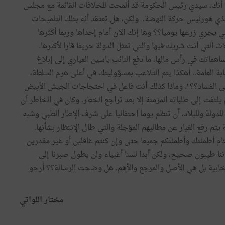
 أنك، سيدي رئيس الحكومة قد ألمحت للخلافات القائمة مع مجلس
الذي هورئيس حركة النهضة. ولكن، هل تعتقد أنه بتلك التلميحات
 يجري زرعها يوميا؟؟ وها إنك الآن أمام إحداها وربما أكثرها
 التي أنت شريك فيها والتي تمثل الدولة حريفا قارا لأكبرها.
هماتك في رأس مالها، ما دفع النائب ياسين العياري إلى إبلاغ
ابة العامة.. أهكذا يتم التلاعب بمسؤوليتك في أعلى هرم السلطة،
 الفساد؟؟". وماذا كذلك أنت فاعل في احتجاجات الجيش الأبيض
يلتفت إلى طلباته المزمنة إلا بعد تراجع الخطر. وكان في الخاطر أن
 للدولة وللبلاد، أن تنظم يوما احتفاليا على شرف الإطار الطبي وشبه
يتم رفع الغبار عن مطالبهم المؤجلة والتي طال الإنتظار بشأنها.
ختام أطمئنك وأطمئنكم جميعا حتى وإن كنتم غافلين أو غير مقدرين
نا طيبون صحيح، ولكن أبدا لسنا أغبياء ولن يطول صبرنا إلى
نتخابية بل هي الأصل والمرجع والأهم. هل وضحت الرسالة؟؟ أرجو
مختار اللواتي