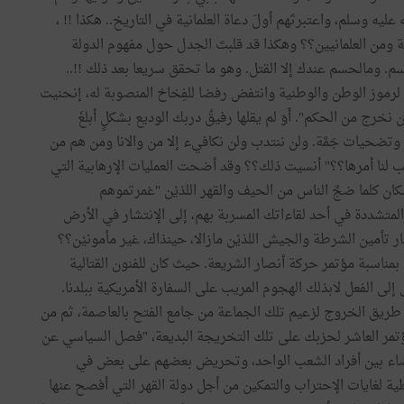
ليه وسلم، واعتبرتَهم أولَ دعاة العلمانية في التاريخ.. هكذا !! ،
ية ومن العلمانيين؟؟ وهكذا قد قلبتَ الجدل حول مفهوم الدولة
. ومالحسم عندك إلا القتل. وهو ما تحقق سريعا بعد ذلك !!..
لرموز الوطن والوطنية وانتفض رفضا للفِخاخ المنصوبة له، إنحنيت
رج من الحكم". أَوَ لم يقلها رفيقُ دربك الوديع بشكلٍ أبلغَ
 وتضحيات جَمَّة. ولن ننتدب ولن نكافيء إلا من والانا ومن هم من
تتب لنا أمرها؟؟" أنسيت ذلك؟؟ وقد أضحت العمليات الإرهابية التي
كان كلما ضجَّ الناس من الحيف والقهر اللذيْن "غمرتموهم
المتشددة في أحد لقاءاتك المسربة بهم، إلى الإنتشار في الأرض
 تأمين الشرطة والجيش اللذيْن مازالا، حينذاك، غير مأمونيْن؟؟
مناسبة مؤتمر حركة أنصار الشريعة. حيث كان للفنون القتالية
لى الفعل لابذلك الهجوم المريب على السفارة الأمريكية ببلدنا.
ن طريق الخروج لزعيم تلك الجماعة من جامع الفتح بالعاصمة، ثم من
مر العاشر لحزبك على تلك التخريجة البديعة، "فصل السياسي عن
بغضاء بين أفراد الشعب الواحد، وتحريض بعضهم على بعض في
ية لغايات الإحتراب والتمكين من أجل دولة القهر التي أفصح عنها