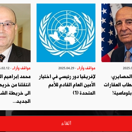
مواقف وآراء
مواقف وآراء
- 2025.02.12
- 2025.04.29
الحصايري:
لإفريقيا دور رئيسي في اختيار
محمد إبراهيم ا
طاب العقارات
الأمين العام القادم للأمم
انتقلنا من خري
بلوماسية!
المتحدة (1)
الى خريطة الشر
الجديد...
عالي؟ سيان عندي إن كنتم تؤمنون بأن للمواطنين عليكم حقا في
الغاء
ر، بلا استئناف ولاتعقيب !!