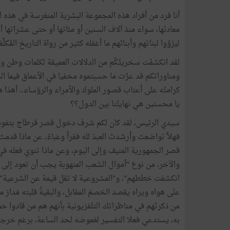
أنا فرد من أفراد هذه المجموعة البشرية المنغرسة في هذه ال
معادنَها، سواء منذ آلاف السنين أو مئاتها أو حتى عشراتها أو ف
ليَرْوُوا لبناتهم وأبنائهم ما أغفله كثير من رواة التاريخ المُك
لقد انكشفَت سخريتُكُم من الدلالات العميقة لكلمات وطن
ومناوراتكم قد عرَّت ما حسبتموه مخفيا في الأعماق فيما ال
كرامتُه على أعتاب قصور الملوك والأمراء والرؤساء.. أهذا هو
يا محسنين هي نهايتُنا بين الدول؟؟
سيدي الرئيس، لقد كان لكم شرف دخول قصر قرطاج بتفويضٍ
فهلاَّ تواضعتَ وأرشدتَ العبدَ لله فقراً وغباءً، عن ماذا قدم
قصر الجمهورية المنيف وإلى اليوم، وعن ماذا تنوي فعله في قا
والآخر، من نوع "أموال الشعب المنهوبة يجب أن تعود إلى ا
انكشفت خططهم"، و"المشروعية لا تقل قيمة عن الشرعية"، وغ
على هواه ويراه يقصد الخصمَ المقابل، والبقيةُ قلبته مَدارَ 
من ذكرتَهم في مناظراتك التلفزيونية بأنهم هم من قادوا حمل
به، يستدعي فعلا التفسير لغموضه لحد الساعة، برغم خرجا