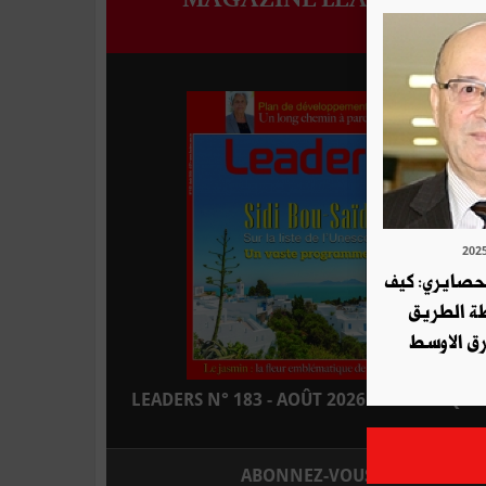
لحصايري: كيف
طة الطريق
ق الاوسط
LEADERS N° 183 - AOÛT 2026 : EN KIOSQUE
ABONNEZ-VOUS