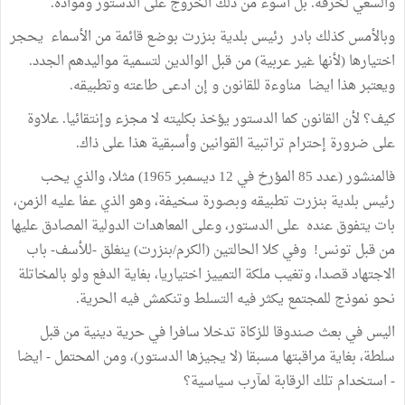
والسعي لخرقه. بل أسوء من ذلك الخروج على الدستور ومواده.
وبالأمس كذلك بادر رئيس بلدية بنزرت بوضع قائمة من الأسماء يحجر
اختيارها (لأنها غير عربية) من قبل الوالدين لتسمية مواليدهم الجدد.
ويعتبر هذا ايضا مناوءة للقانون و إن ادعى طاعته وتطبيقه.
كيف؟ لأن القانون كما الدستور يؤخذ بكليته لا مجزء وإنتقائيا. علاوة
على ضرورة إحترام تراتبية القوانين وأسبقية هذا على ذاك.
فالمنشور (عدد 85 المؤرخ في 12 ديسمبر 1965) مثلا، والذي يحب
رئيس بلدية بنزرت تطبيقه وبصورة سخيفة، وهو الذي عفا عليه الزمن،
بات يتفوق عنده على الدستور، وعلى المعاهدات الدولية المصادق عليها
من قبل تونس! وفي كلا الحالتين (الكرم/بنزرت) ينغلق -للأسف- باب
الاجتهاد قصدا، وتغيب ملكة التمييز اختياريا، بغاية الدفع ولو بالمخاتلة
نحو نموذج للمجتمع يكثر فيه التسلط وتنكمش فيه الحرية.
اليس في بعث صندوقا للزكاة تدخلا سافرا في حرية دينية من قبل
سلطة، بغاية مراقبتها مسبقا (لا يجيزها الدستور)، ومن المحتمل - ايضا
- استخدام تلك الرقابة لمآرب سياسية؟