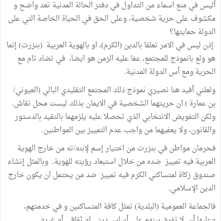
أليس في منع اسماء من التداول في دفتر الحالة المدنية تعد واضح و
مكشوف على حرية شخصية، وعلى الحق في الحياة الخاصة التي على
الدولة حمايتها؟
إذن ليس في الامر تعلقا بالدين (الكرم)، او بالهوية العربية (بنزرت) إنما
هو ولع بانموذج للمجتمع، عفا عليه الزمن هو ايضا، في تضاد تام مع
الحرية ومع أس الدولة المدنية.
ولعلني أفيد هنا نصيري نموذج ذلك المجتمع التقليدي البالي (العيوني/
بن عمارة ) ان حريتهما الشخصية في الايمان بذلك ليست محل نقاش.
ولكن التفويض الانتخابي الذي تحصلا عليه يلزمهما بالتقيد بالدستور
والقانون، ولا يعفيهما من واجب عدم التمييز بين المواطنين.
فحرمان مواطن في بنزرت من اختيار إسم لإبنه/ته من خارج الهوية
العربية فيه تمييز ضده من خلال استبعاد رؤيته للهوية. وبالمثل إنشاء
صندوق زكاة لمتساكني الكرم فيه تمييز ضد من يحتمل ان يكون خارج
الدين الإسلامي.
فالجماعة العمومية (البلدية) تمثل كافة المتساكنين و في خدمتهم،
وعليها أن لا تفرق بينهم على أساس ديني او ثقافي أو غيره.