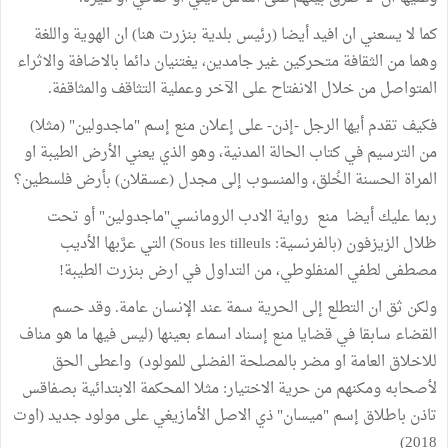
كما لا يسعني ان افيد أيضا (رئيس بلدية بنزرت هنا) ان الهوية واللغة
وهما من الثقافة متحركين غير جامدين، يغتنيان دائما بالاضافة والاثراء
المتواصل من خلال الانفتاح على الآخر وعملية التثاقف والمثاقفة.
فكيف تقدم أيها الرجل -إذن- على إعلان منع إسم "ماجدولين" (مثلا)
من الترسيم في كتاب الحالة المدنية، وهو الذي يعني الأرض الطيبة او
المراة الحسنة الخُلق، والمنسوب إلى مجدل (عسقلان) بأرض فلسطين؟
ربما عليك أيضا منع رواية الادب الرومانسي"ماجدولين" أو تحت
ظلال الزيزفون (بالفرنسية: Sous les tilleuls)‏ التي عرَّبها الأديب
مصطفى لطفي المنفلوطي، من التداول في ارض بنزرت الطيبة!
ولكن ثق ان التطلع إلى الحرية سمة عند الإنسان عامة. وقد حسم
القضاء سابقا في قضايا منع إسناد اسماء بعينها (ليس فيها ما هو مناف
للاخلاق العامة او مضر بالمصلحة الفضلى للمولود) واعطى الحق
لأصحابه ومكنهم من حرية الاختيار: مثلا المحكمة الابتدائية بصفاقس
تاذن باطلاق إسم "ميسان" ذي الاصل الأمازيغي على مولود جديد (اوت
2018)