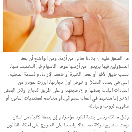
من المتفق عليه ان بلادنا تعاني من أزمة، ومن الواضح أن بعض
المسؤولين فيها يزيدون من أزمتها عوض الإسهام في التخفيف منها،
بسبب ضيق الأفق أو نقص الخبرة أو ضعف الإرادة. والسلطة المحلية،
التي هي بصدد التشكل و خوض اول تجاربها، ابرزت نموذج من
القيادات البلدية بعضها واع، مجتهد، و على طريق النجاح. ولكن البعض
الآخر إما متخبط في أعماله عشوائي، أو مخاصم لمقتضيات القانون أو
مناوىء لروحه ومبادئه.
ولعل ما اتاه رئيس بلدية الكرم مؤخرا، و إن بصفة كاذبة، من اعلان
ببعث صندوق للزكاة يعد مثالا واضحا على الخروج على أحكام القانون