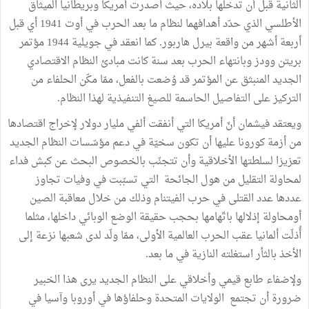
الثانية قبل أن تدخلها بلاده، حيث أصدرت أمريكا وبريطانيا الميثاق
الأطلسي الذي حدّد أهدافهما لنظام ما بعد الحرب في أوت 1941 أي قبل
أربعة أشهر من واقعة بيرل هاربور. كما انعقد في جويلية 1944 مؤتمر
بريتن وودز وبانتهاء الحرب بعد سنة كانت مبادئ النظام الاقتصادي
الجديد المنبثق عن المؤتمر قد وُضعت بالفعل، ممّا مكّن الحلفاء من
التركيز على التفاصيل الحاسمة للصيغ التنفيذية لهذا النظام.
ويعتقد فيشمان أنّ أمريكا التي أنفقت ألفي مليار دولار لإخراج اقتصادها
من أزمة كورونا عليها أن تكون سخيّة في دعم مؤسّسات النظام الجديد
تعزيزا لسلطتها الأخلاقية وأن تتجنّب بالخصوص البحث عن كبش فداء
لمحاولة التقليل من هول الجائحة التي تسبّبت في وفيات تجاوز
عددها عدد القتلى في حرب الفيتنام وذلك من خلال معاقبة الصين
أومحاولة إذلالها باتّهامها بحجب حقيقة الوضع الوبائي داخلها، مثلما
أُذلّت ألمانيا عقب الحرب العالمية الأولى، ممّا ولّد لدى شعبها نزعة إلى
الأخذ بالثأر استغلته النازية في ما بعد.
ولإضفاء طابع قيمي وأخلاقي على النظام الجديد يرى هذا الخبير
ضرورة أن تجتمع الولايات المتحدة وحلفاؤها في أوروبا وآسيا في