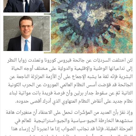
لئن اختلفت السرديّات عن جائحة فيروس كورونا وتعدّدت زوايا النظر
إلى تداعياتها الوطنية والإقليمية والدوليّة على مختلف أوجه الحياة
البشرية فإنّه ثمّة ما يشبه الإجماع على أنّ الأزمة المزلزلة الناجمة عن
الجائحة قد قوّضت أسس النظام العالمي الموروث عن الحرب الكونية
الثانية ثمّ عن سقوط جدار برلين وأنّ فرصة فريدة باتت مواتية لبناء
نظام جديد على أنقاض النظام المتهاوي الذي أدرك أقصى حدوده.
وإذ نقرّ بأنّ العديد من المؤشّرات تحمل على الاعتقاد أنّ متغيّرات هامّة
ستشهدها الخارطة الجيو-سياسية والجيو-استراتيجية للعالم في
المرحلة المقبلة، فإنّنا قد نجانب الصواب إذا ما اعتبرنا أنّ إرساء هذا