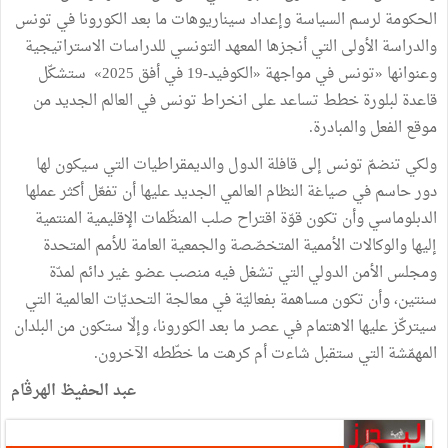
الحكومة لرسم السياسة وإعداد سيناريوهات ما بعد الكورونا في تونس
والدراسة الأولى التي أنجزها المعهد التونسي للدراسات الاستراتيجية
وعنوانها «تونس في مواجهة «الكوفيد-19 في أفق 2025» ستشكّل
قاعدة لبلورة خطط تساعد على انخراط تونس في العالم الجديد من
موقع الفعل والمبادرة.
ولكي تنضمّ تونس إلى قافلة الدول والديمقراطيات التي سيكون لها
دور حاسم في صياغة النظام العالمي الجديد عليها أن تفعّل أكثر عملها
الدبلوماسي وأن تكون قوّة اقتراح صلب المنظّمات الإقليمية المنتمية
إليها والوكالات الأممية المتخصّصة والجمعية العامة للأمم المتحدة
ومجلس الأمن الدولي التي تشغل فيه منصب عضو غير دائم لمدّة
سنتين، وأن تكون مساهمة بفعاليّة في معالجة التحديّات العالمية التي
سيتركّز عليها الاهتمام في عصر ما بعد الكورونا، وإلّا ستكون من البلدان
المهمّشة التي ستقبل شاءت أم كرهت ما خطّطه الآخرون.
عبد الحفيظ الهرڤام