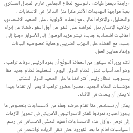
«رابطة ديمقراطيات» ، لتوسيع الدفاع الجماعي خارج المجال العسكري
بغية مواجهة التهديدات الأكثر مكرا مثل التدخّل في الانتخابات ،
والتضليل ، والإكراه المالي، مع إعطاء الأولوية ، على الصعيد الاقتصادي،
لرفاهية الإنسان بدل المراهنة على النمّو من أجل النمّو ، فضلا عن إبرام
اتفاقيات اقتصادية جديدة تيسّر مزيد الوصول إلى الأسواق «جنبًا إلى
جنب» مع القضاء على التهرّب الضريبي وحماية خصوصية البيانات
وإنفاذ معايير العمل.
لكنّه يرى أنّه سيكون من الحماقة التوقّع أن يقود الرئيس دونالد ترامب ،
وهو أحد أسباب فشل النظام الدولي اليوم ، التخطيط لنظام جديد. ممّا
يستوجب انتظار رئيس أكثر انفتاحا على الصعيد الدولي لتشكيل
مؤسّسات النظام الجديد.، معتبرا حضور ترامب لا يعني أنّ تقدّما جيّدا
لا يمكن أن يحدث في الأثناء.
يمكن أن نستخلص ممّا تقدّم عرضه جملة من الاستنتاجات بخصوص ما
يجوز اعتباره نموذجا للفكر الاستراتيجي الأمريكي في تحويل الأزمات
إلى فرص . وأوّل هذه الاستنتاجات أهميّة التمشّي الاستباقي في رسم
السياسيات لعالم ما بعد الكورونا حتّى تبقى الريادة لواشنطن في