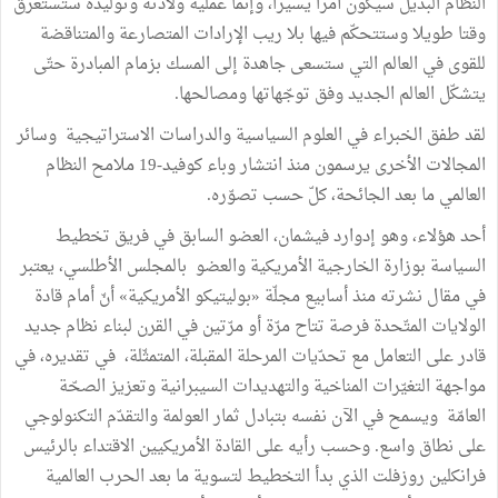
النظام البديل سيكون أمرا يسيرا، وإنّما عملية ولادته وتوليده ستستغرق
وقتا طويلا وستتحكّم فيها بلا ريب الإرادات المتصارعة والمتناقضة
للقوى في العالم التي ستسعى جاهدة إلى المسك بزمام المبادرة حتّى
يتشكّل العالم الجديد وفق توجّهاتها ومصالحها.
لقد طفق الخبراء في العلوم السياسية والدراسات الاستراتيجية وسائر
المجالات الأخرى يرسمون منذ انتشار وباء كوفيد-19 ملامح النظام
العالمي ما بعد الجائحة، كلّ حسب تصوّره.
أحد هؤلاء، وهو إدوارد فيشمان، العضو السابق في فريق تخطيط
السياسة بوزارة الخارجية الأمريكية والعضو بالمجلس الأطلسي، يعتبر
في مقال نشرته منذ أسابيع مجلّة «بوليتيكو الأمريكية» أنّ أمام قادة
الولايات المتّحدة فرصة تتاح مرّة أو مرّتين في القرن لبناء نظام جديد
قادر على التعامل مع تحدّيات المرحلة المقبلة، المتمثّلة، في تقديره، في
مواجهة التغيّرات المناخية والتهديدات السيبرانية وتعزيز الصحّة
العامّة ويسمح في الآن نفسه بتبادل ثمار العولمة والتقدّم التكنولوجي
على نطاق واسع. وحسب رأيه على القادة الأمريكيين الاقتداء بالرئيس
فرانكلين روزفلت الذي بدأ التخطيط لتسوية ما بعد الحرب العالمية