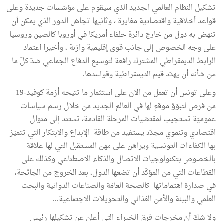
تشكيل النظام العالمي الجديد الذي سيقوم على مؤسّسات جديدة وعلى
قواعد أخلاقية واقتصادية مغايرة ، وثانيها تجاهل الدور الذي يمكن أن
تنهض به دول من خارج دائرة حلفاء أمريكا في أوروبا كالصين وروسيا
على وجه الخصوص إلى جانب قوى إقليمية وازنة ، وأخيرا اعتماد
الرابط الديمقراطي المشترك رافعة لتوسيع الدفاع الجماعي ضدّ كلّ ما
من شأنه أن يهدّد قيم الديمقراطية وقواعدها.
وعلى تونس أن تعمل من الآن على استثمار ما تتيحه أزمة كوفيد-19
من فرص لتبوّؤ موقع لها في العالم الجديد من خلال رسم سياسات
عموميّة تستجيب لمقتضيات المرحلة القادمة، تستند إلى منوال
اقتصادي وتنموي مجدّد يستفيد من طاقة الإبداع والابتكار التي تتميّز
بها الكفاءات التونسية ويراهن على مهن المستقبل التي لها علاقة
بالخصوص بتكنولوجيات الاتصال والذكاء الاصطناعي وكذلك على
القطاعات التي من المؤكّد أن تضعها الدول، بعد الخروج من الجائحة،
في صدارة اهتماماتها كالصحّة العامّة والصناعات الدوائية والبحث
العلمي والبيئة والأمن الغذائي والتحويلات الاجتماعية...
ولا شكّ أنّ مخرجات فرق الخبراء التي أعلن عن تشكيلها رئيس