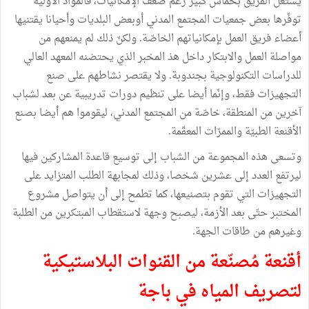
يشتغل الفريق بحماس كبير رغم ضعف الإمكانيات، فالمواد الأوّلية
توفّرها بعض جمعيات المجتمع المدني أوبعض البلديات وأحيانا يقتنيها
أعضاء فريق العمل بإمكانياتهم الخاصّة. ولكنّ ذلك لم يمنعهم من
مواصلة العمل والابتكار داخل هذ المخبر الذي يحتضنه المعهد العالي
للدراسات التكنولوجية بجندوبة. ولا يقتصر نشاطهم على صنع
التجهيزات فقط، وإنّما أيضا على تنظيم دورات تدريبية عن بعد لشباب
آخرين من المنطقة، خاصّة من المجتمع المدني، ليقوموا هم أيضا بصنع
الأقنعة الطبيّة والممرّات المعقّمة.
وتسعى هذه المجموعة من الشباب إلى توسيع قاعدة المشاركين فيها
ليرتفع العدد إلى عشرين شخصا، وذلك لمجابهة الطلب المتزايد على
التجهيزات التي تقوم بتصنيعها، كما تطمح إلى أن يتواصل مشروع
المختبر حتّى بعد الأزمة، ليصبح وجهة لاستقطاب المبتكرين من الطلبة
وغيرهم من طاقات الجهة.
أقنعة مُصنّعة من القنوات البلاستيكية
لتصريف المياه في باجة