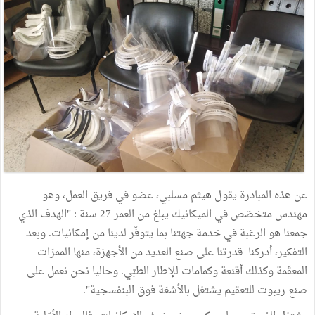
عن هذه المبادرة يقول هيثم مسلبي، عضو في فريق العمل، وهو
مهندس متخصّص في الميكانيك يبلغ من العمر 27 سنة : "الهدف الذي
جمعنا هو الرغبة في خدمة جهتنا بما يتوفّر لدينا من إمكانيات. وبعد
التفكير، أدركنا قدرتنا على صنع العديد من الأجهزة، منها الممرّات
المعقّمة وكذلك أقنعة وكمامات للإطار الطبّي. وحاليا نحن نعمل على
صنع ريبوت للتعقيم يشتغل بالأشعّة فوق البنفسجية".