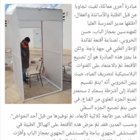
مبادرة أخرى مماثلة، لقيت تجاوبا
من قبل الطلبة والأساتذة والعمّال،
أطلقها مدير المدرسة العليا
للمهندسين بمجاز الباب، حسن
الخروبي، لصناعة أقنعة لفائدة
الإطار الطبّي في جهة باجة. ولكن
ما يميّز هذه المبادرة هو أنّ تصنيع
الأقنعة تمّ بالاعتماد على القنوات
البلاستيكية لتصريف المياه، حيث
يبيّن الخروبي أنّه "يتمّ تقسيم
القناة إلى أشرطة بسمك 2 سنتمتر
لصنع الجزء العلوي من القناع، في
حين يتمّ تصنيع الجزء السفلي
الشفّاف عبر طابعة ثلاثية الأبعاد، تمّ توفيرها من قبل أحد الخواصّ".
وحسب المدير، فقد تمّ عرض هذه الأقنعة على الهياكل الطبيّة في
المستشفى الجهوي بباجة والمستشفى الجهوي بمجاز الباب وأقرّت