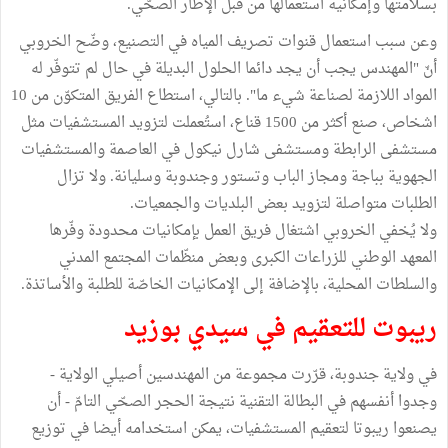
بسلامتها وإمكانية استعمالها من قبل الإطار الصحّي.
وعن سبب استعمال قنوات تصريف المياه في التصنيع، وضّح الخروبي
أنّ "المهندس يجب أن يجد دائما الحلول البديلة في حال لم تتوفّر له
المواد اللازمة لصناعة شيء ما". بالتالي، استطاع الفريق المتكوّن من 10
اشخاص، صنع أكثر من 1500 قناع، استُعملت لتزويد المستشفيات مثل
مستشفى الرابطة ومستشفى شارل نيكول في العاصمة والمستشفيات
الجهوية بباجة ومجاز الباب وتستور وجندوبة وسليانة. ولا تزال
الطلبات متواصلة لتزويد بعض البلديات والجمعيات.
ولا يُخفي الخروبي اشتغال فريق العمل بإمكانيات محدودة وفّرها
المعهد الوطني للزراعات الكبرى وبعض منظّمات المجتمع المدني
والسلطات المحلية، بالإضافة إلى الإمكانيات الخاصّة للطلبة والأساتذة.
ريبوت للتعقيم في سيدي بوزيد
في ولاية جندوبة، قرّرت مجموعة من المهندسين أصيلي الولاية -
وجدوا أنفسهم في البطالة التقنية نتيجة الحجر الصحّي التامّ - أن
يصنعوا ريبوتا لتعقيم المستشفيات، يمكن استخدامه أيضا في توزيع