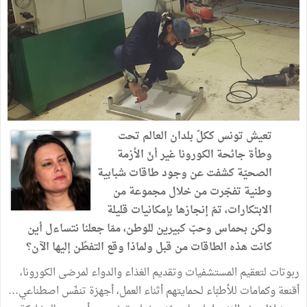
تعيش تونس ككلّ بلدان العالم تحت
وطأة جائحة الكورونا غير أنّ الأزمة
الصحيّة كشفت عن وجود طاقات شبابية
وطنية تفجّرت من خلال مجموعة من
الابتكارات، تمّ إنجازها بإمكانيات قليلة
ولكن بحماس وحبّ كبيرين للوطن، ممّا جعلنا نتساءل أين
كانت هذه الطاقات من قبل ولماذا وقع التفطّن إليها الآن؟
ربوتات لتعقيم المستشفيات وتقديم الغذاء والدواء لمرضى الكورونا،
أقنعة وكمامات للأطبّاء لحمايتهم أثناء العمل، أجهزة تنفّس اصطناعي…