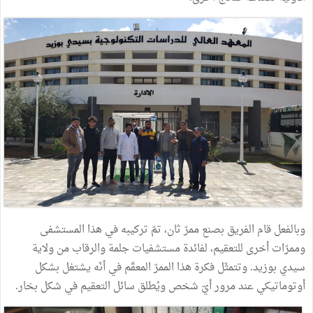
وبالفعل قام الفريق بصنع ممرّ ثان، تمّ تركيبه في هذا المستشفى
وممرّات أخرى للتعقيم، لفائدة مستشفيات جلمة والرقاب من ولاية
سيدي بوزيد. وتتمثّل فكرة هذا الممرّ المعقّم في أنّه يشتغل بشكل
أوتوماتيكي عند مرور أيّ شخص ويُطلق سائل التعقيم في شكل بخار.