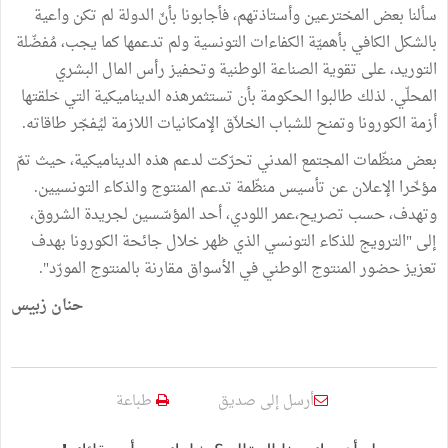
سألنا بعض المخترعين وأستاذتهم، فأجابونا بأنّ الدولة لم تكن واعية
بالشكل الكافي بأهميّة الكفاءات التونسية ولم تدعمها كما يجب، مُفضّلة
التوريد، على تقوية الصناعة الوطنية وتحفيز رأس المال البشري
المحلّي. لذلك طالبوا الحكومة بأن تستثمرهذه الديناميكية التي خلقتها
أزمة الكورونا وتمنح للشباب الخلاّق الإمكانيات اللازمة ليُفجّر طاقاته.
بعض منظّمات المجتمع المدني تحرّكت لدعم هذه الديناميكية، حيث تمّ
مؤخّرا الإعلان عن تأسيس منظّمة تدعم المنتوج والذكاء التونسيين.
وتهدف، حسب تصريح،عمر اللودي، أحد المؤسّسين لجريدة الشروق،
إلى "الترويج للذكاء التونسي الذي ظهر خلال جائحة الكورونا بهدف
تعزيز حضور المنتوج الوطني في الأسواق مقارنة بالمنتوج المورّد".
حنان زبيس
أرسل إلى صديق
طباعة