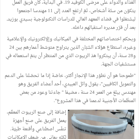
الغذاء والدواء على مرضى الكوفيد 19. في البداية، كان فريق العمل
يتكوّن من ستّة أشخاص، ثمّ ارتفع العدد إلى 11 مهندسا اجتمعوا
ليشتغلوا في فضاء المعهد العالي للدراسات التكنولوجية بسيدي بوزيدـ
بعد أن قرّر مديره استقبالهم داخله.
وبحكم اختصاصاتهم المختلفة في الميكانيك وإلإلكترونيك والإعلامية
وغيره، استطاع هؤلاء الشبّان الذين يتراوح متوسّط أعمارهم بين 24
و28 سنة، أن يبتكروا هذ الريبوت الذي من المنتظر أن يتمّ استعماله في
مستشفيات الجهة.
"طموحنا هو أن نطوّر هذا الإنجاز أكثر، خاصّة إذا ما تحصّلنا على الدعم
والتمويل الكافيين"، يقول وائل العبيدي، أحد أعضاء الفريق وهو
مهندس يبلغ من العمر 24 سنة ، مضيفا " جاءتنا وعود من بعض
المنظّمات الأجنبية لدعمنا في هذا المشروع".
إضافة إلى صنع الريبوت المعقّم،
يعمل الفريق على صنع أجهزة
تنفّس اصطناعي وأقنعة طبيّة.
لكنّه يعاني من ضعف الإمكانيات