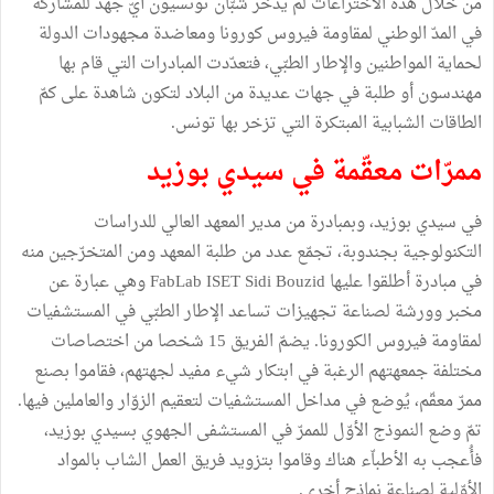
من خلال هذه الاختراعات لم يدّخر شبّان تونسيون أيّ جهد للمشاركة
في المدّ الوطني لمقاومة فيروس كورونا ومعاضدة مجهودات الدولة
لحماية المواطنين والإطار الطبّي، فتعدّدت المبادرات التي قام بها
مهندسون أو طلبة في جهات عديدة من البلاد لتكون شاهدة على كمّ
الطاقات الشبابية المبتكرة التي تزخر بها تونس.
ممرّات معقّمة في سيدي بوزيد
في سيدي بوزيد، وبمبادرة من مدير المعهد العالي للدراسات
التكنولوجية بجندوبة، تجمّع عدد من طلبة المعهد ومن المتخرّجين منه
في مبادرة أطلقوا عليها FabLab ISET Sidi Bouzid وهي عبارة عن
مخبر وورشة لصناعة تجهيزات تساعد الإطار الطبّي في المستشفيات
لمقاومة فيروس الكورونا. يضمّ الفريق 15 شخصا من اختصاصات
مختلفة جمعهتهم الرغبة في ابتكار شيء مفيد لجهتهم، فقاموا بصنع
ممرّ معقّم، يُوضع في مداخل المستشفيات لتعقيم الزوّار والعاملين فيها.
تمّ وضع النموذج الأوّل للممرّ في المستشفى الجهوي بسيدي بوزيد،
فأُعجب به الأطباّء هناك وقاموا بتزويد فريق العمل الشاب بالمواد
الأوّلية لصناعة نماذج أخرى.