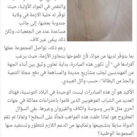
والنقص في المواد الأوّلية، حيث
توفّر له خلية الازمة في ولاية
جندوبة بعضها، إلى جانب
مساعدة عدد من الجمعيات، ولكنّ
ذلك يبقى غير كاف.
رغم ذلك، تواصل المجموعة عملها
بما يتوفّر لديها من موادّ، لأنّ طموحها يتجاوز الأزمة، حيث يرغب
أفرادها في " أن تكون هذه المبادرة، بداية تعاون وثيق بين أبناء الجهة
من المهندسين لجلب مشاريع جديدة والمساهمة في دفع عجلة التنمية
والحدّ من البطالة"، حسب وائل العبيدي.
الأكيد هو أنّ هذه المبادرات ليست الوحيدة في البلاد التونسية، فهناك
العديد من الشباب الموهوبين الذين قاموا باختراعات مماثلة في جهات
أخرى مثل قابس وسوسة والكاف والقيروان وغيرها. بقي السؤال
المطروح هو: لماذا طفت هذه المواهب فجأة على السطح؟ ولماذا لم تقم
الدولة سابقا بتشجيعها وتمكينها من الدعم اللازم لتتطوّر وتستفيد منها
المجموعة الوطنية؟