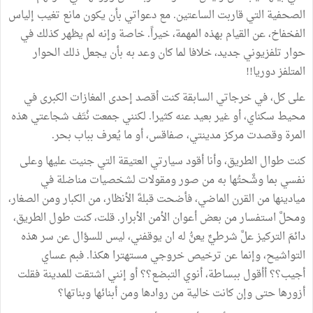
الصحفية التي قاربت الساعتين. مع دعواتي بأن يكون مانع تغيب إلياس
الفخفاخ، عن القيام بهذه المهمة، خيراً. خاصة وإنه لم يظهر كذلك في
حوار تلفزيوني جديد، خلافا لما كان وعد به بأن يجعل ذلك الحوار
المتلفز دوريا!!
على كل، في خرجاتي السابقة كنت أقصد إحدى المغازات الكبرى في
محيط سكناي، أو غير بعيد عنه كثيرا. لكنني جمعت نُتَف شجاعتي هذه
المرة وقصدت مركز مدينتي، صفاقس، أو ما يُعرف بباب بحر.
كنت طوال الطريق، وأنا أقود سيارتي العتيقة التي جنيت عليها وعلى
نفسي بما وشَّحتُها به من صور ومقولات لشخصيات مناضلة في
ميادينها من القرن الماضي، فأضحت قبلةَ الأنظار، من الكبار ومن الصغار،
ومحلَّ استفسار من بعض أعوان الأمن الأبرار. قلت، كنت طول الطريق،
دائمَ التركيز علَّ شرطيٍّ يعنُّ له ان يوقفني، ليس للسؤال عن سر هذه
التواشيح، وإنما عن ترخيص خروجي مستهترا هكذا. فبم عساي
أجيب؟؟ أأقول ببساطة، أنوي التبضع؟؟ أو إنني اشتقت للمدينة فقلت
أزورها حتى وإن كانت خالية من روادها ومن أبنائها وبناتها؟