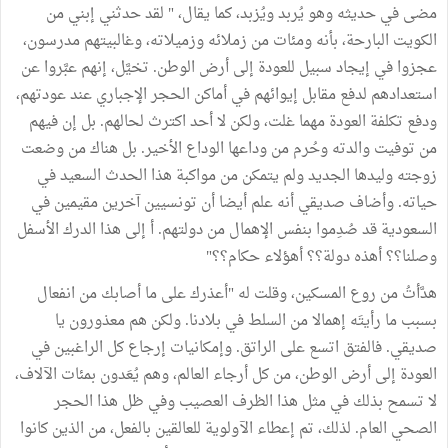
مضى في حديثه وهو يُربد ويُزبد، كما يقال، " لقد حدثني إبني من
الكويت البارحة، بأنه ومئات من زملائه وزميلاته، وغالبيتهم مدرسون،
عجزوا في إيجاد سبيل للعودة إلى أرض الوطن. تخيَّل، إنهم عبَّروا عن
استعدادهم لدفع مقابل إيوائهم في أماكن الحجر الإجباري عند عودتهم،
ودفع تكلفة العودة مهما غلت، ولكن لا أحد اكترث لحالهم. بل إن فيهم
من توفيت والدته وحُرم من وداعها الوداع الأخير. بل هناك من وضعت
زوجته وليدها الجديد ولم يتمكن من مواكبة هذا الحدث السعيد في
حياته. وأضاف صديقي أنه علم أيضا أن تونسيين آخرين مقيمين في
السعودية قد صُدِموا بنفس الإهمال من دولتهم. أ إلى هذا الدرك الأسفل
وصلنا؟؟ أهذه دولة؟؟ أهؤلاء حكام؟؟"
هدَّأتُ من روع المسكين، وقلت له "أعذرك على ما أصابك من انفعال
بسبب ما رأيتَه إهمالا من السلط في بلادنا. ولكن هم معذورون يا
صديقي. فالفتق اتسع على الراتق. وإمكانيات إرجاع كل الراغبين في
العودة إلى أرض الوطن، من كل أرجاء العالم، وهم يُعَدون بمئات الآلاف،
لا تسمح بذلك في مثل هذا الظرف العصيب وفي ظل هذا الحجر
الصحي العام. لذلك، تم إعطاء الآولوية للعالقين بالفعل، من الذين كانوا