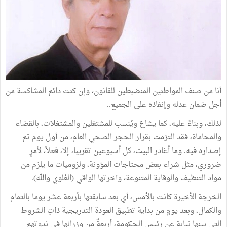
أنا من صنف المواطنين المنضبطين للقانون، وإن كنت دائم المشاكسة من
أجل ضمان عدله وإنفاذه على الجميع..
لذلك، وبناءً عليه، كما يشاع ويُنسب للمشتغلين والمشتغلات، بالقضاء
والمحاماة، فقد التزمت بقرار الحجر الصحي العام، من أول يوم تم
إصداره فيه. وما أغادر البيت، كل أسبوعين تقريبا، إلا، فعلاً، لأمرٍ
ضروري، مثل شراء بعض محتاجات المؤونة، ولزوميات ما يلزم من
مواد التنظيف والوقاية المتنوعة، وآخرتها الواقي (العُلوي والله).
الخرجة الأخيرة كانت بالأمس، أي بعد سابقتها بأربعة عشر يوما بالتمام
والكمال، وبعد يومٍ من بداية تطبيق العودة التدريجية ذاتِ الشروط
التي بينها نيابة عن رئيس الحكومة، أربعةٌ من وزرائها في ندوتهم