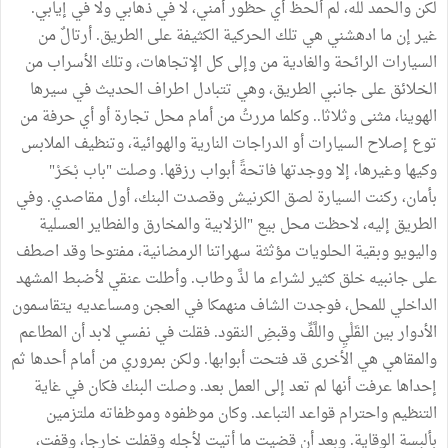
لكن والحمد لله، لم ألحظ أي حظور أمني، لا في ذهابي ولا في إيابي.
غير إن ما ادهشني هي تلك الحركية الكثيفة على الطريق. أرتالٌ من
السيارات الرائحة والغادية من وإلى كل الإتجاهات، وتلك الأسراب من
الخلائق على جانبي الطريق، وهي تتبادل اطراف الحديث في سيرها
الهوينا، مثنى وثلاثا.. وكلما مررتُ من أمام محل تجارة أو أي حرفة من
توع إصلاح السيارات أو الدراجات النارية والهوائية، وتنظيف الملابس
وكيها وغيرها، إلا ووجدتها فاتحةً أبواب رزقها. وصلت "باب بْحَرْ"
بأمان، ركنت السيارة لصق الكرنيش وقصدت البنك، أول مقاصدي. وفي
الطريق إليه، لاحظت محل بيع "الزلابية والمخارق والفطاير العسلية
واليويو وبقية الحلويات مؤثثة سهراتنا الرمضانية، مفتوحا وقد اصطف
على جانبيه خلق كثير لشراء ما لذَّ وطاب. وأطلت عنقي لأضبط المشهد
الداخلي للمحل، فوجدت الشاف منهمكا في العجن ومساعديه يتقاسمون
الأدوار بين القَلْيِ واللَّفِّ وقبضِ النقود. فقلت في نفسي لابد أن المطاعم
والمقاهي هي الأخرى قد فتحت أبوابها. ولكن بمروري من أمام أحدها ثم
إحداها عرفت أنها لم تعد إلى العمل بعد. وصلت البنك فكان في غاية
التنظيم واحترام قواعد التباعد. وكان موظفوه وموظفاته ملتزمين
بألبسة الوقاية. وبعد أن قضيت ما أتيت لأجله وقفلت خارجا، وقفت،