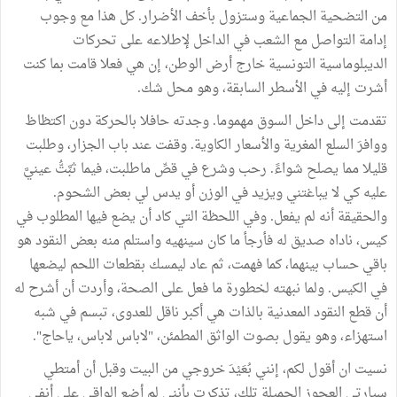
من التضحية الجماعية وستزول بأخف الأضرار. كل هذا مع وجوب
إدامة التواصل مع الشعب في الداخل لإطلاعه على تحركات
الديبلوماسية التونسية خارج أرض الوطن، إن هي فعلا قامت بما كنت
أشرت إليه في الأسطر السابقة، وهو محل شك.
تقدمت إلى داخل السوق مهموما. وجدته حافلا بالحركة دون اكتظاظ
ووافرَ السلع المغرية والأسعار الكاوية. وقفت عند باب الجزار، وطلبت
قليلا مما يصلح شواءً. رحب وشرع في قصِّ ماطلبت، فيما ثبَّتُّ عينيَّ
عليه كي لا يباغتني ويزيد في الوزن أو يدس لي بعض الشحوم.
والحقيقة أنه لم يفعل. وفي اللحظة التي كاد أن يضع فيها المطلوب في
كيس، ناداه صديق له فأرجأ ما كان سينهيه واستلم منه بعض النقود هو
باقي حساب بينهما، كما فهمت، ثم عاد ليمسك بقطعات اللحم ليضعها
في الكيس. ولما نبهته لخطورة ما فعل على الصحة، وأردت أن أشرح له
أن قطع النقود المعدنية بالذات هي أكبر ناقل للعدوى، تبسم في شبه
استهزاء، وهو يقول بصوت الواثق المطمئن، "لاباس لاباس، ياحاج".
نسيت ان أقول لكم، إنني بُعَيْدَ خروجي من البيت وقبل أن أمتطي
سيارتي العجوز الجميلة تلك، تذكرت بأنني لم أضع الواقي على أنفي