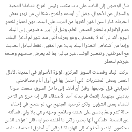
قبل الوصول إلى الباب، على باب مكتب رئيس الفرع، فتبادلنا التحية
والسؤال عن الأحوال. وقبل أن أودعه وأخرج، شكا لي من تهور بعض
الحرفاء كبار السن الذين أكثروا من التردد على البنك، دون اعتبارٍ لخطرِ
عدمِ الإلتزام بالحظر الصحي العام. وقبل أن أبرر له قدومي إلى البنك
اليوم، أكد لي أنه لا يقصدني، وهو يعرف أنني منذ شهر لم أدخل البنك،
وإنما من أشخاص اتخذوا البنك بديلا عن المقهى، فقط لتبادل الحديث
مع الموظفين وتقصير الوقت، غير مبالين بما قد يعرض صحتهم وصحة
غيرهم للخطر.
تركت البنك وقصدت السوق المركزي، لؤلؤة الأسواق في المدينة، لأدلل
النفس ببعض المشتريات التي أحتفل بها في أول أيام مصافحتي
لجرايتي قبل توديعها. وقبل أن أدلف إلى داخل السوق، سمعت صوتا
يناديني مبتهجا. إلتفتُّ فوجدته أحد الأصدقاء قال إنه خرج هو الآخر
لقضاء بعض الشؤون. ولكن ترحيبه المبتهج بي، لم ينجح في إخفاء
حالة كدر وغمٍّ باديين على هيئته وملامح وجهه وهي بلا واقٍ. فسألته
عن الصحة. طمأنني أنها بخير، ولكن ما أفقده صوابه، قال "هؤلاء الذين
يحكمون البلد، ويأخذونه إلى الهاوية" ! وقبل أن أحاول التخفيف عليه،