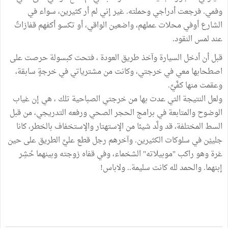
وفمي. فرجعت أدراجي وحملته. غير إني لم أر كثيرين، سواء في
الشارع أوفي محلات عملهم، واضعين الواقي، أو تكسو أكفهم قفازاتٌ
عند لمس النقود.
قبل أن أدخل السيارة وآخذ طريق العودة ، فتحت كبسولة حرصت على
اصطحابها معي في خرجتي، وكانت من مشترياتي في خرجةٍ سابقة،
وعقمت منها كفَّيَّ.
ولعل النتيجة التي عدت بها من خرجتي الصباحية تلك ، هي إن غياب
الوضوح والمتابعة في برامج الحجر الصحي ورفعه التدريجي، من قبل
السط المختلفة، قد ولَّد شيئا من الإستهتار والإستخفاف بالخطر، كانا
جلييْن في سلوكات الكثيرين. وآخرهم رجل قطع عليَّ الطريق على حين
غرة وهو راكب "موبيلاته" الشخماء، وفي قفاه زوجته وبينهما حُشِر
إبنهما. والحمد لله كانت سليمة.. ولاباس!