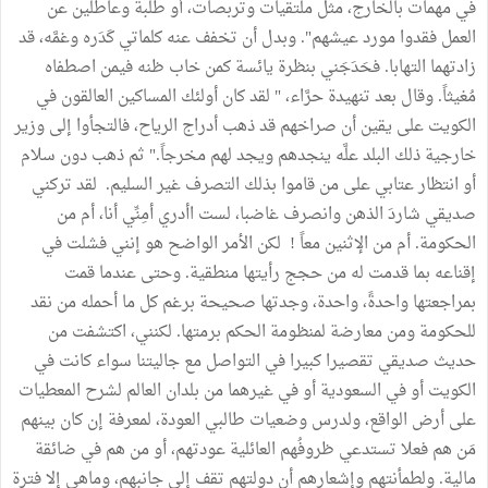
في مهمات بالخارج، مثل ملتقيات وتربصات، أو طلبة وعاطلين عن
العمل فقدوا مورد عيشهم". وبدل أن تخفف عنه كلماتي كَدَره وغمَّه، قد
زادتهما التهابا. فحَدَجَني بنظرة يائسة كمن خاب ظنه فيمن اصطفاه
مُغيثاً. وقال بعد تنهيدة حرَّاء، " لقد كان أولئك المساكين العالقون في
الكويت على يقين أن صراخهم قد ذهب أدراج الرياح، فالتجأوا إلى وزير
خارجية ذلك البلد علَّه ينجدهم ويجد لهم مخرجاً." ثم ذهب دون سلام
أو انتظار عتابي على من قاموا بذلك التصرف غير السليم. لقد تركني
صديقي شاردَ الذهن وانصرف غاضبا، لست اأدري أمِنِّي أنا، أم من
الحكومة. أم من الإثنين معاً ! لكن الأمر الواضح هو إنني فشلت في
إقناعه بما قدمت له من حجج رأيتها منطقية. وحتى عندما قمت
بمراجعتها واحدةً، واحدة، وجدتها صحيحة برغم كل ما أحمله من نقد
للحكومة ومن معارضة لمنظومة الحكم برمتها. لكنني، اكتشفت من
حديث صديقي تقصيرا كبيرا في التواصل مع جاليتنا سواء كانت في
الكويت أو في السعودية أو في غيرهما من بلدان العالم لشرح المعطيات
على أرض الواقع، ولدرس وضعيات طالبي العودة، لمعرفة إن كان بينهم
مَن هم فعلا تستدعي ظروفُهم العائلية عودتهم، أو من هم في ضائقة
مالية. ولطمأنتهم وإشعارهم أن دولتهم تقف إلى جانبهم، وماهي إلا فترة