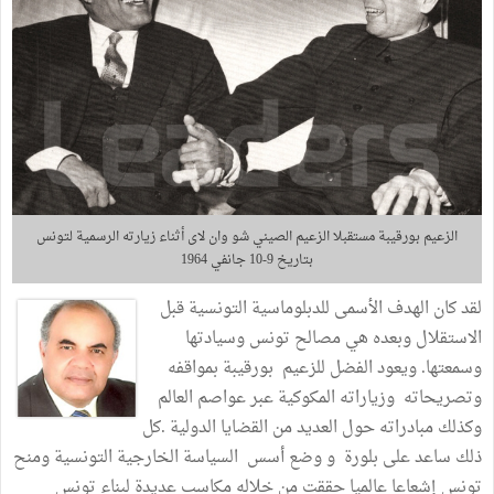
الزعيم بورقيبة مستقبلا الزعيم الصيني شو وان لاى أثناء زيارته الرسمية لتونس
بتاريخ 9-10 جانفي 1964
لقد كان الهدف الأسمى للدبلوماسية التونسية قبل
الاستقلال وبعده هي مصالح تونس وسيادتها
وسمعتها. ويعود الفضل للزعيم بورقيبة بمواقفه
وتصريحاته وزياراته المكوكية عبر عواصم العالم
وكذلك مبادراته حول العديد من القضايا الدولية .كل
ذلك ساعد على بلورة و وضع أسس السياسة الخارجية التونسية ومنح
تونس إشعاعا عالميا حققت من خلاله مكاسب عديدة لبناء تونس