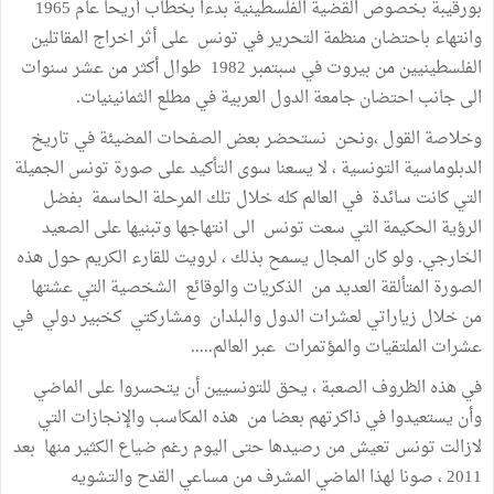
بورقيبة بخصوص القضية الفلسطينية بدءا بخطاب أريحا عام 1965
وانتهاء باحتضان منظمة التحرير في تونس على أثر اخراج المقاتلين
الفلسطينيين من بيروت في سبتمبر 1982 طوال أكثر من عشر سنوات
الى جانب احتضان جامعة الدول العربية في مطلع الثمانينيات.
وخلاصة القول ،ونحن نستحضر بعض الصفحات المضيئة في تاريخ
الدبلوماسية التونسية ، لا يسعنا سوى التأكيد على صورة تونس الجميلة
التي كانت سائدة في العالم كله خلال تلك المرحلة الحاسمة بفضل
الرؤية الحكيمة التي سعت تونس الى انتهاجها وتبنيها على الصعيد
الخارجي. ولو كان المجال يسمح بذلك ، لرويت للقارء الكريم حول هذه
الصورة المتألقة العديد من الذكريات والوقائع الشخصية التي عشتها
من خلال زياراتي لعشرات الدول والبلدان ومشاركتي كخبير دولي في
عشرات الملتقيات والمؤتمرات عبر العالم.....
في هذه الظروف الصعبة ، يحق للتونسيين أن يتحسروا على الماضي
وأن يستعيدوا في ذاكرتهم بعضا من هذه المكاسب والإنجازات التي
لازالت تونس تعيش من رصيدها حتى اليوم رغم ضياع الكثير منها بعد
2011 ، صونا لهذا الماضي المشرف من مساعي القدح والتشويه