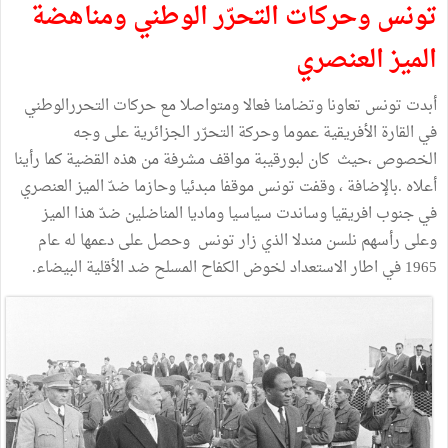
تونس وحركات التحرّر الوطني ومناهضة
الميز العنصري
أبدت تونس تعاونا وتضامنا فعالا ومتواصلا مع حركات التحررالوطني
في القارة الأفريقية عموما وحركة التحرّر الجزائرية على وجه
الخصوص ،حيث كان لبورقيبة مواقف مشرفة من هذه القضية كما رأينا
أعلاه .بالإضافة ، وقفت تونس موقفا مبدئيا وحازما ضدّ الميز العنصري
في جنوب افريقيا وساندت سياسيا وماديا المناضلين ضدّ هذا الميز
وعلى رأسهم نلسن مندلا الذي زار تونس وحصل على دعمها له عام
1965 في اطار الاستعداد لخوض الكفاح المسلح ضد الأقلية البيضاء.