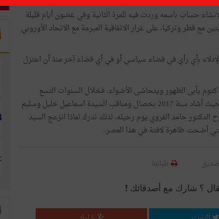
إنشاء حساب باسمه وردت فيه للمرة الثانية وفي غضون أيام قليلة
ن مع قطر وتركيا، على غرار الاتفاقية المبرمة مع الاتحاد الأوروبي
أ
ن الإدلاء بأي رأي في فضاء سياسي أو في أي فضاء آخر منذ أن اعتزل
 كتوم يأبى الظهور ويتحاشى الأضواء. فخلال السنوات التسع
الأخيرة لم يكتب إلا في ثلاث مرات وذلك بطلب من ليدرز حيث أشاد سنة 2017 بخصال ومناقب السيدة اسماعيل خليل وسليم
وح الدكتور حامد القروي يوم رحيله. لذلك ندرك لماذا انزعج السيد
لتي أضحت ظاهرة لافتة في هذا العصر.
صديق
طباعة
قال ؟ شارك مع أصدقائك !
ا
التويتر
شارك