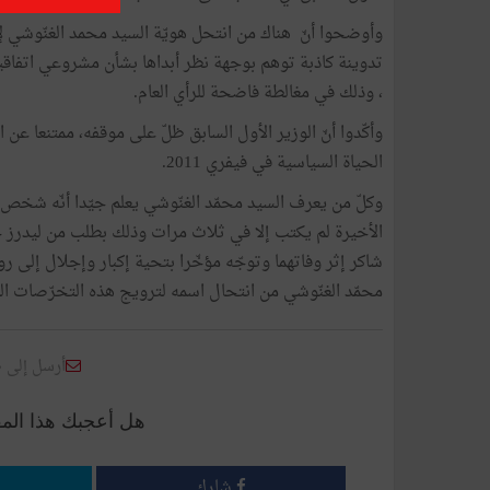
وأوضحوا أنّ هناك من انتحل هويّة السيد محمد الغنّوشي ل
تدوينة كاذبة توهم بوجهة نظر أبداها بشأن مشروعي اتفاقيتي
، وذلك في مغالطة فاضحة للرأي العام.
وأكّدوا أنّ الوزير الأول السابق ظلّ على موقفه، ممتنعا ع
الحياة السياسية في فيفري 2011.
وكلّ من يعرف السيد محمّد الغنّوشي يعلم جيّدا أنّه شخص
شاكر إثر وفاتهما وتوجّه مؤخّرا بتحية إكبار وإجلال إلى ر
محمّد الغنّوشي من انتحال اسمه لترويج هذه التخرّصات ا
أرسل إلى 
هل أعجبك هذا الم
شارك