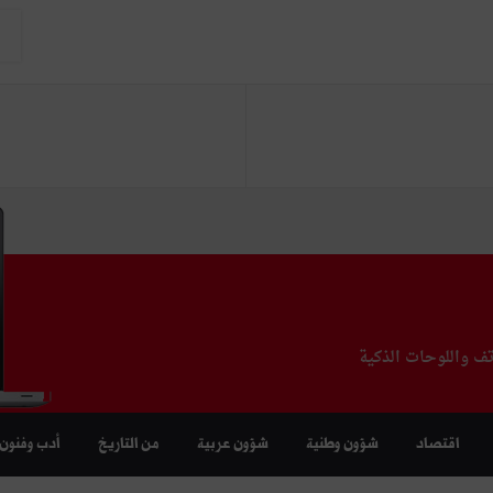
تف واللوحات الذكية
اقتصاد
شؤون وطنية
شؤون عربية
من التاريخ
أدب وفنون