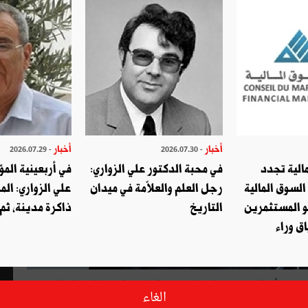
أخبار
أخبار
- 2026.07.29
- 2026.07.30
الية تجدد
في محبة الدكتور علي الزواري:
في أربعينية المؤ
السوق المالية
رجل العلم والعلاّمة في ميدان
علي الزواري: الم
و المستثمرين
التاريخ
ذاكرة مدينة، ثم
ق وراء
رويج أقوال منسوبة له على شبكة الفايسبوك بينما لا يملك الوزير
الغاء
خرى من شبكات التواصل الاجتماعي، ذلك ما أكّده لليدرز أقرباؤه.