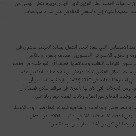
داعيات العملية أعلن الوزير الأول الهادي نويرة تخلي تونس عن
 عبد الحميد الشيخ إلى واشنطن للتفاوض على شراء مروحيات
 منذ الاستقلال، الذي نفذه اتحاد الشغل، بقيادة الحبيب عاشور، في
ات الحكومة والحزب الاشتراكي الدستوري إخضاعه بالقوة. والظاهر أن
سجن القيادات النقابية ومحاكمتها، مُعتقدا أن المواطنين في قفصة
ن ما حدث كان العكس تماما. ويمكن أن نلمح هنا تشابها بين هذه
الخطة والسيناريو الذي اتبعه تنظيم "داعش" في بنقردان، التي اختارها التنظيمُ في 2017 لإقامة إمارة تابعة له. غير أن
ين. ومن الحركات التي كان لها تأثيرها في موقف سكان قفصة، أن
ما توقفت المخابز عن العمل، وكادت قفصة تبقى بلا خبز.
، واتخذ بعض الإجراءات الإنفتاحية لتهدئة المعارضين، ورد الاعتبار
د. وفي الوقت نفسه طرد القذافي عشرات الآلاف من العمال
 نويرة، الذي كان من أشد المعارضين لوحدة جربة.