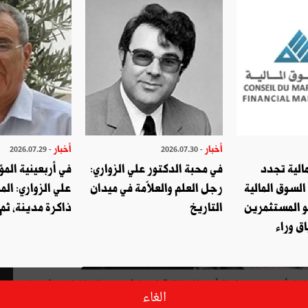
أخبار
أخبار
- 2026.07.29
- 2026.07.30
الية تجدد
في محبة الدكتور علي الزواري:
في أربعينية المؤ
السوق المالية
رجل العلم والعلاّمة في ميدان
علي الزواري: الم
و المستثمرين
التاريخ
ذاكرة مدينة، ثم
ق وراء
ة 1980، أي منذ أربعين عاما، أصدرت محكمة أمن الدولة قرارتها في حق المشاركين في ما
الغاء
تونسي أتى من ليبيا، عبر التراب الجزائري. وقضت المحكمة