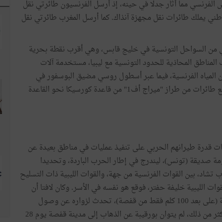
الفرنسي مما أثار جدلا في حينه، إذ أرسل الفرنسيون طائرتي نقل
طني يملك طائرات نقل مجهزة آنذاك. كما أرسل المغرب طائرتي نقل
ي من السواحل التونسية في خليج قابس، وهي أقرب نقطة بحرية
لمناطق المحاذية للحدود التونسية مع ليبيا، مستخدمة آلات
 المياه الفرنسية، فيما عبر أسطول روسي مضيق البوسفور في
اتجاه المتوسط. وبعد مرور يومين على العملية، تحركت أربع طائرات من طراز "ميراج أف1" من قاعدة كورسيكا نحو القاعدة
ثبات قدرة طيرانهم الحربي على تنفيذ عمليات في مناطق بعيدة عن
ومة صديقة (تونس)، ليندرج في إطار الحرب الباردة، وتحديدا
شاد، بين القوات الفرنسية من جهة، والقوات الليبية ذات التسليح
ات الليبية خليفة حفتر، فوقع هو نفسه في الأسر. وكان لافتا أن
الرئيس بورقيبة، الذي أصر على البقاء في مقر إقامته بنفطة (على بعد 100 كلم فقط من قفصة)، تحدث لزواره عن وصول
شحنات أسلحة من أمريكا، لكنه لم يحدد نوعها أو عددها. أكثر من ذلك، لم يتوان بورقيبة عن الذهاب إلى مدينة قفصة يوم 28