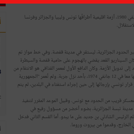
فجرت العملية، التي تمت في الليلة الفاصلة بين 26 و27 جانفي 1980، أزمة اقليمية أطرافُها تونس وليبيا والجزائر وفرنسا
أ
لاستقلال.
 الحدود الجزائرية، ليستقر في مدينة قفصة. وفي خط مواز تم
كان السيناريو المُعد يقضي بالهجوم على حامية قفصة والسيطرة
إلى تدويل الأزمة. وكان الدافع الأول لمعمر القذافي هو الانتقام من
الحبيب بورقيبة، الذي ألغى "معاهدة جربة"، بعدما وقعا عليها معا في 12 جانفي 1974، بأحد نزل جربة. ولم تُعمر "الجمهورية
قرار تونسي بإرجائها إلى حين إجراء استفتاء في البلدين، لم يتم
سكر قريب من الحدود مع تونس. وقبيل الموعد المقرر لتنفيذ
 مدينة تبسة الجزائرية، بضوء أخضر من مسؤول رفيع في
م الرئيس الشاذلي بن جديد على ما يبدو. أما القسم الثاني فدخل
 الخارج، وقدموا من بيروت وروما.
ا