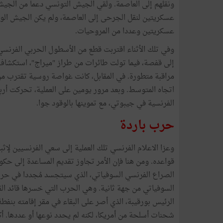
ونقلهم إلى العاصمة. ولقي الجيش التونسي دعما من الجيش 
عسكريتين لنقل الجرحى إلى العاصمة، ولم يكن الجيش الو
عسكريتين وعددا من المروحيات.
وفي تلك الأثناء اقتربت قطع من الأسطول الحربي الفرنس
إلى قفصة، فيما تولت طائرات من طراز "ميراج"، استكشاف ا
مراقبة متطورة. في المقابل، كانت غواصة روسية تقترب من
الفرنسية في جيبوتي، مع تموينها بالوقود جوا.
حرب باردة
وعزا الاعلام الفرنسي تلك العملية إلى سعي الفرنسيين لإ
قواعده. ومن هنا فإن الأمر تجاوز تقديم المساعدة إلى حك
الصراع الفرنسي السوفياتي، الذي سيتجسد مُجددا في حرب ت
السوفياتي من جهة ثانية. وهي الحرب التي خسرها قائد القو