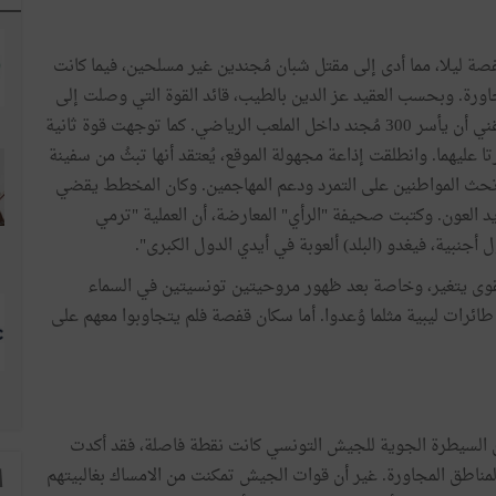
صة ليلا، مما أدى إلى مقتل شبان مُجندين غير مسلحين، فيما كانت
ورة. وبحسب العقيد عز الدين بالطيب، قائد القوة التي وصلت إلى
قفصة وحاصرت الثكنة، استطاع قائد المهاجمين أحمد المرغني أن يأسر 300 مُجند داخل الملعب الرياضي. كما توجهت قوة ثانية
عليهما. وانطلقت إذاعة مجهولة الموقع، يُعتقد أنها تبثُ من سفينة
تحث المواطنين على التمرد ودعم المهاجمين. وكان المخطط يقضي
يد العون. وكتبت صحيفة "الرأي" المعارضة، أن العملية "ترمي
نبية، فيغدو (البلد) ألعوبة في أيدي الدول الكبرى".
لقوى يتغير، وخاصة بعد ظهور مروحيتين تونسيتين في السماء
ائرات ليبية مثلما وُعدوا. أما سكان قفصة فلم يتجاوبوا معهم على
بأن السيطرة الجوية للجيش التونسي كانت نقطة فاصلة، فقد أكدت
المناطق المجاورة. غير أن قوات الجيش تمكنت من الامساك بغالبيتهم
ا