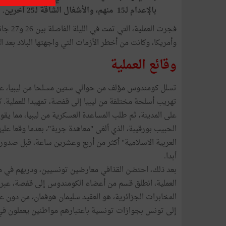
بالإعدام لـ15 منهم، والأشغال الشاقة لـ25 آخرين.
وأمريكا، وكانت من أخطر الأزمات التي واجهتها البلاد بعد ا
وقائع العملية
تسلل كومندوس مؤلف من حوالي ستين مسلحا من ليبيا، عبر
تهريب أسلحة مختلفة من ليبيا إلى قفصة، تمهيدا للعملية. 
على المدينة، ثم طلب المساعدة العسكرية من ليبيا، مما يقود 
العربية الاسلامية" أكثر من أربع وعشرين ساعة، قبل صدور 
أبدا.
بعد ذلك، احتضن القذافي معارضين تونسيين، ودربهم في مع
العملية، انطلق قسم من أعضاء الكومندوس إلى قفصة، عبر
المخابرات الجزائرية، هو العقيد سليمان هوفمان، من دون عل
إلى تونس بجوازات تونسية باعتبارهم مواطنين يعملون في