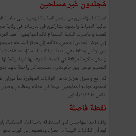
مُجنَدون غير مسلحين
استفاد المهاجمون من عنصر المباغتة للهجوم على حامية قف
غالبية الضباط والجنود يشاركون في تدريبات في ولاية مجا
إلى مركز الحرس الوطني، وثالثة إلى مركز الشرطة وسيطرتا 
بين تونس ومالطا، في إصدار بيانات باسم "إذاعة قفصة"، 
بإعلان حكومة مؤقتة في قفصة، تعترف بها ليبيا، وتمدُ لها 
لتقسيم تونس بين حكومتين، تستنجد كل واحدة منهما بدول أج
لكن مع وصول تعزيزات من الولايات المجاورة بدأ ميزان ا
لتحديد مواقع المهاجمين، بينما كان هؤلاء ينتظرون وصول ط
عكس ما كانوا يأملون.
نقطة فاصلة
وأفاد أحد المهاجمين لدى استنطاقه لاحقا أمام المحكمة، 
لهم أن الطائرات الليبية لن تصل، ودفعتهم إلى الهرب نحو 