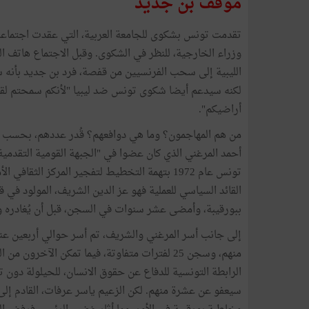
موقف بن جديد
تقدمت تونس بشكوى للجامعة العربية، التي عقدت اجتماع
وزراء الخارجية، للنظر في الشكوى. وقبل الاجتماع هاتف ال
الليبية إلى سحب الفرنسيين من قفصة، فرد بن جديد بأن
لكنه سيدعم أيضا شكوى تونس ضد ليبيا "لأنكم سمحتم لقو
أراضيكم".
من هم المهاجمون؟ وما هي دوافعهم؟ قُدر عددهم، بحسب 
أحمد المرغني الذي كان عضوا في "الجبهة القومية التقدمية 
تونس عام 1972 بتهمة التخطيط لتفجير المركز الثق
ببورقيبة، وأمضى عشر سنوات في السجن، قبل أن يُغادره ويل
منهم، وسجن 25 لفترات متفاوتة، فيما تمكن الآ
الرابطة التونسية للدفاع عن حقوق الانسان، للحيلولة دون تن
سيعفو عن عشرة منهم. لكن الزعيم ياسر عرفات، القادم إل