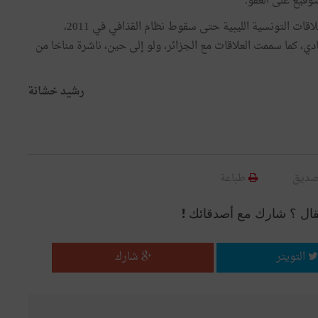
وقيع على العفو.
قُصارى القول إن "عملية قفصة" ظلت علامة سوداء في العلاقات التونسية الليبية حتى سقوط نظام القذافي في 2011،
دي، كما سممت العلاقات مع الجزائر، ولو إلى حين، ناشرة مناخا من
رشيد خشانة
صديق
طباعة
قال ؟ شارك مع أصدقائك !
التويتر
شارك