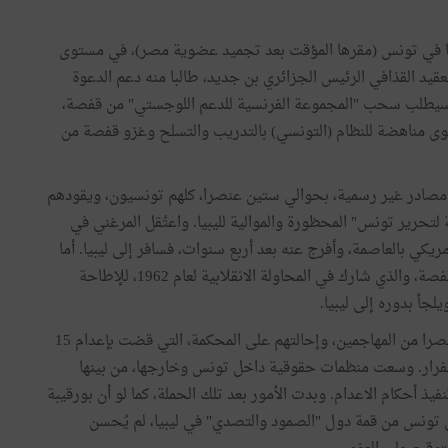
ا في تونس (مقرها المؤقت بعد تجميد عضوية مصر)، في مستوى
عقيد القذافي الرئيس الجزائري بن جديد، طالبا منه دعم الدعوة
ه سيطلب سحب "المجموعة الفرنسية للدعم اللوجستي" من قفصة،
ى مناهضة للنظام (التونسي) بالتدريب والتسلح وغزو قفصة من
مصادر غير رسمية، بحوالي ستين عنصرا، كلهم تونسيون، ويقودهم
لتحرير تونس" المحظورة والموالية لليبيا. واعتُقل المرغني في
افي الأمريكي بالعاصمة، وأفرج عنه بعد أربع سنوات، فسافر إلى ليبيا. أما
القائد السياسي للعملية فهو عز الدين الشريف، المولود في قفصة، والذي شارك في المحاولة الانقلابية لعام 1962، للإطاحة
جأ بدوره إلى ليبيا.
إلى جانب أسر المرغني والشريف، تم أسر حوالي أربعين عنصرا من المهاجمين، وإحالتهم على المحكمة، التي قضت بإعدام 15
خرون من الفرار. وسعت منظمات حقوقية داخل تونس وخارجها، من بينها
فيذ أحكام الاعدام. وبدت الأمور بعد تلك الحملة، كما لو أن بورقيبة
ى تونس من قمة دول "الصمود والتصدي" في ليبيا، لم يُحسن