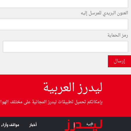
العنون البريدي للمرسل إليه
رمز الحماية
إرسال
ليدرز العربية
بإمكانكم تحميل تطبيقات ليدرز المجانية على مختلف الهوا
أخبار
مواقف وآراء