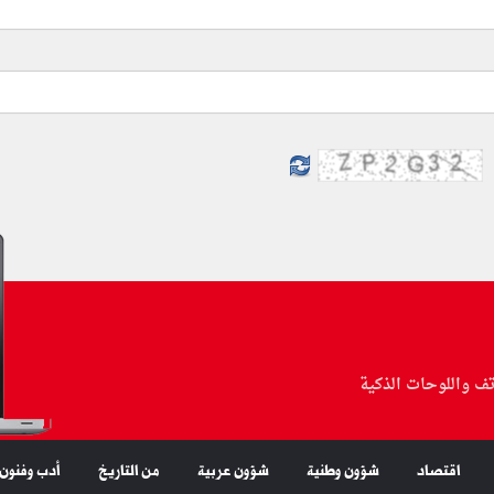
تف واللوحات الذكية
اقتصاد
شؤون وطنية
شؤون عربية
من التاريخ
أدب وفنون