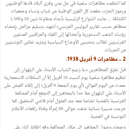
كما انتظمت مظاهرات سلمية في جل مدن وقرى البلاد قادها الوطنيون
ورموز الحزب جمّعت كل القوى الوطنية من شباب ونساء وجمعيات
الكشافة ... جابت الشوارع الرئيسية بأعداد متفاوتة (بين 50 و1.500
متظاهر حسب تقارير البوليس الفرنسي) انتهت بتسليم عرائض بإمضاء
رؤساء الشعب الدستورية وأعضائها إلى القيّاد والمراقبين المدنيّين
الفرنسيّين تطالب بتحسين الأوضاع السياسية ومزيد تمكين التونسيّين
من الحريات.
2 - مظاهرات 9 أفريل 1938:
قبل تفرّق المتظاهرين دعا زعيم الشباب، الأستاذ علي البلهوان إلى
تنظيم مظاهرة سلمية يوم السبت 10 أفريل إلاّ أن السلطات الاستعمارية
عمدت من اليوم الموالي (أي يوم الجمعة 9 أفريل) إلى إلقاء القبض على
الأستاذ علي البلهوان ممّا حدا بالجماهير إلى التجمّع أمام المحكمة
الفرنسية بالقصبة تضامنا معه عند المثول أمام قاضي التحقيق. كما
خرجت مسيرة نسائية ضمّت حوالي 80 إمرأة وفتاة رافعات الأعلام
التونسية في القصبة.
وبمجرّد وصول الجماهير إلى مكان المحاكمة وقع إطلاق النار على