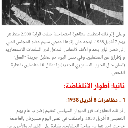
وعلى إثر ذلك انتظمت مظاهرة احتجاجية ضمّت قرابة 2.500 متظاهر
يوم 7 أفريل1938، توجه على إثرها المنجي سليم عضو المجلس الملي
إلى قصر الباي بحمام الأنف لالتماس التدخل لدى السلطات الاستعمارية
والإفراج عن المعتقلين. وفي نفس اليوم تم تعطيل جريدة "العمل"
(لسان حال الحزب الدستوري الجديد) واعتقال 10 مناضلين بقنطرة
الفحص.
ثانيا: أطوار الانتفاضة:
1 - مظاهرات 8 أفريل 1938:
إثر تلك التطوّرات قرر الديوان السياسي تنظيم إضراب عام يوم
الخميس 8 أفريل 1938. وانطلقت في نفس اليوم مسيرتان بالعاصمة
خرجت إحداهما من ساحة الحلفاوين بقيادة علي البلهوان والأخرى من