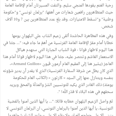
رحبة الغنم يقودها المنجي سليم. والتقت المسيرتان أمام الإقامة العامة
حيث المتظاهرون رافعين شعارات من أهمّها: "برلمان تونسي" و"حكومة
وطنية" و"تسقط الامتيازات. وقد بلغ عدد المتظاهرين بين 7 و10 آلاف
شخص.
وفي هذه المظاهرة الحاشدة ألقى زعيم الشاب علي البلهوان يومها
خطابا أمام مقرّ الإقامة العامة الفرنسية من أهمّ ما جاء فيه: "... جئنا في
هذا اليوم لاظهار قوانا - قوة الشباب الجبارة التي ستهدم هياكل
الاستعمار الغاشم وتنتصر عليه، جئنا في هذا اليوم لاظهار قوانا أمام هذا
العاجز (يشير هنا إلى المقيم العام أرمون ڤيون «Armand Guillon»،
الذي كان يطل من شرفة السفارة الفرنسية) الـذي لا يقدر أن يدير شؤونه
بنفسه ويتنازل عنها إلى السيّد « كارتون » (الكاتب العام للحكومة
يومئذ) ذلك الغادر الذي يكيد للتونسيين الشرّ والمذلّة والمحق ويريد
سحقهم في هذه البلاد لا قدّر الله! ".
ثمّ واصل الزعيم البلهوان خطابه قائلا: "... يا أيها الذين آمنوا بالقضية
التونسية، يا أيها الذين آمنوا بالبرلمان التونسي، ان البرلمان التونسي لا
ينبني الا على جماجم العباد، ولا يقام الا على سواعد الشباب! جاهدوا