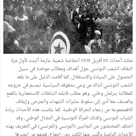
مثلتّ أحداث 09 أفريل 1938 انتفاضة شعبية عارمة أثبتت لأول مرّة
التفاف الشعب التونسي حول أهداف ومطالب موحّدة في سبيل
الحصول على السيادة والاستقلال. كما أقامت الدليل على ما بلغه
الشعب التونسي آنذاك من وعي بحقوقه السياسية تجسم في خروجه
للمطالبة ببرلمان وطني. وهو مطلب قابلته السّلطات الاستعمارية بالقمع
والعسف، ممّا أدى إلى سقوط عشرات الشهداء والجرحى وإيقاف
آلافمجموعة من زعماء الحركة الوطنية. كما عكست هذه الأحداث ريادة
الشباب التونسي وكذلك المرأة التونسية في النضال الوطني. وقد
اختلف المختصّون من الجانبين (التونسي والفرنسي) في التعريف بهذه
الأحداث الدامية وكُتب عنها الكثير دون إجماع. فمنهم من اعتبرها