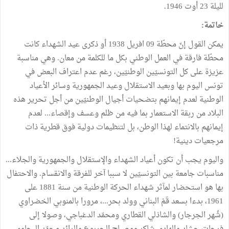
لليلة 23 أوت 1946.
خاتمة:
يمكن القول إنّ محطّة 09 افريل 1938 أو ذكرى عيد الشهداء كانت
محطّة فارقة في العمل الوطني بكل ما للكلمة من معان. وهي مناسبة
عزيزة على كل التونسيّين الوطنيّين، رغم عدم اعتراف البعض في
تونس اليوم بها وبعيد الاستقلال وعيد الجمهورية وسائر الأعياد
الوطنية لعدم إيمانهم بتضحيات أجيال الوطنيّين من أجل تحرير هذه
البلاد من ربقة الاستعمار بما فيه من ظلم وعسف وإقصاء... لعدم
إيمانهم بالانتماء لهذا الوطن، بل لتنظيمات دولية فوق قطرية ذات
مرجعيات دينية!
واليوم يجب أن تكون أعياد الشهداء والإستقلال والجمهورية والجلاء...
مناسبات جامعة بين التونسيّين لا سببا آخر للفرقة والانقسام. والاحتفال
بها هو استحضار لمآثر شهداء الحركة الوطنية من سنة 1881 على
1961، بدءا بسعد قَمْ البناني وولد بحر...، مرورا بالمنوبي الخضراوي
(شُهر الجرجار) والشاذلي القطاري ومحمّد الدغباجي، وصولا إلى