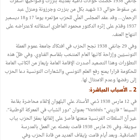
جانفي 1938 حصلت حوادث دامية بمدينة بنزرت وضواحيها أسفرت
عن سقوط حوالي 13 شهيد بكل من بنزرت وجرزونة ومنزل عبد
الرحمان... وقد عقد المجلس الملّي للحزب مؤتمره يوما 17 و18 ديسمبر
1937 وقدّم على إثره الدكتور محمود الماطري استقالته لاعتراضه على
انتهاج العنف.
وفي 29 جانفي 1938 نجح الحزب في افتكاك جامعة عموم العملة
التونسيّين وإزاحة كاتبها العام المنتخب بلقاسم القناوي. وفي ظلّ هذه
التطوّرات وهذا التصعيد أصدرت الإقامة العامة بإيعاز من الكاتب العامة
للحكومة قرارا يمنع رفع العلم التونسي والشعارات التونسية دعا الحزب
إلى رفضها وعدم الامتثال لها.
2 - الأسباب المباشرة:
في 12 مارس 1938 دُعي الأستاذ علي البلهوان لإلقاء محاضرة بقاعة
السينما " فاريتي" Variétés" بعنوان "دور الشباب في المعركة الوطنية".
غير أنّ السلطات الفرنسية منعتها فأصرّ على إلقائها بمقرّ الحزب بباب
سويقة. وفي 26 مارس 1938 قامت بفصله عن العمل بالمدرسة
الصادقية. وبعد أيام قامت بإيقاف العديد من قادة الحزب وفي