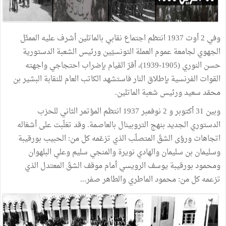
وفي 2 أوت 1937 انتظم اجتماع نقابي بالماتلين أشرف عليه الممثّل
الجهوي لجامعة عموم العملة التونسيّين ورئيس الشعبة الدستورية
حسن النوري (1905-1939)، أقرّ القيام بإضراب احتجاجي واجهته
القوات الفرنسية بإطلاق النار فاستشهد الكاتب العام للنقابة البشير بن
محمّد سعيد ورئيس شعبة الماتلين.
وبين 31 أكتوبر و 2 نوفمبر 1937 انتظم المؤتمر الثاني للحزب
الدستوري الجديد بنهج التروبينال بالعاصمة. وقد تغلّبت على أشغاله
اتجاهات ورؤى الشقّ المتصلّب الذي تزعّمه كل من: الحبيب بورقيبة
وسليمان بن سليمان والهادي نويرة والمنجي سليم وعلي البلهوان
ومحمود بورقيبة يوسف الرويسي أمام موقف الشقّ المعتدل الذي
تزعمه كل من: محمود الماطري والطاهر صفر...