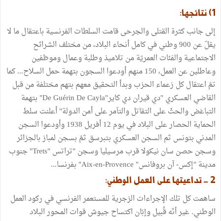
1) نتائجها:
إلى جانب كثرة القتلى والجرحى قامت السلطات الفرنسية باعتقال ما لا
يقلّ عن 900 وطني في كامل أنحاء البلاد، من مختلف الشرائح
الاجتماعية والفئات العمريّة من تلاميذ وطلبة وعمال وموظفين
وعاطلين عن العمل، 150 منهم أودعوا السجون بتهمة حمل السلاح... كما
تمّ اعتقال كل زعماء الحزب وبدأ التحقيق معهم بتهم مختلفة من قبل
القاضي العسكري "دي قيران دي كاير"De Guérin De Cayla" بتهمة
التباغض والحثّ على التقاتل والتآمر على أمن الدولة" أعلنت سلط
الحماية الحصار على البلاد في يوم 12 أفريل 1938 وأودعوا السجن
المدني بتونس ثم السجن العسكري بتبرسق ثمّ بسجن لمباز بالجزائر
وسجن حصن سان نيكولا قرب مرسيليا وسجن "تراتس "Trets" جنوب
مدينة "إكس- آن بروفانس" Aix-en-Provence" بفرنسا...
2 - تداعيتها على العمل الوطني:
ساهمت كل تلك الإجراءات الزجرية للمستعمر الفرنسي في ركود العمل
الوطني. غير أنّه قُبيل وإبّان اكتساح جيوش قوات المحور البلاد