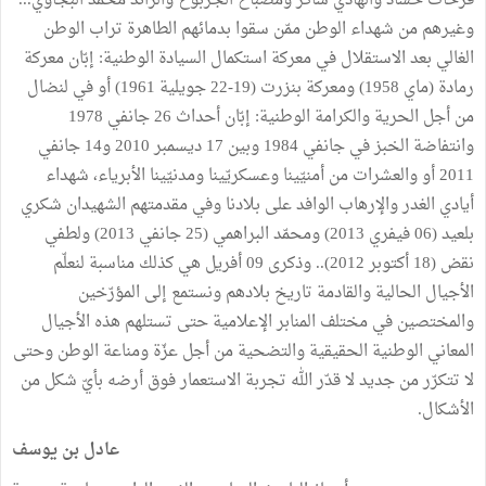
فرحات حشاد والهادي شاكر ومصباح الجربوع والرائد محمّد البجاوي...
وغيرهم من شهداء الوطن ممّن سقوا بدمائهم الطاهرة تراب الوطن
الغالي بعد الاستقلال في معركة استكمال السيادة الوطنية: إبّان معركة
رمادة (ماي 1958) ومعركة بنزرت (19-22 جويلية 1961) أو في لنضال
من أجل الحرية والكرامة الوطنية: إبّان أحداث 26 جانفي 1978
وانتفاضة الخبز في جانفي 1984 وبين 17 ديسمبر 2010 و14 جانفي
2011 أو والعشرات من أمنيّينا وعسكريّينا ومدنيّينا الأبرياء، شهداء
أيادي الغدر والإرهاب الوافد على بلادنا وفي مقدمتهم الشهيدان شكري
بلعيد (06 فيفري 2013) ومحمّد البراهمي (25 جانفي 2013) ولطفي
نقض (18 أكتوبر 2012).. وذكرى 09 أفريل هي كذلك مناسبة لنعلّم
الأجيال الحالية والقادمة تاريخ بلادهم ونستمع إلى المؤرّخين
والمختصين في مختلف المنابر الإعلامية حتى تستلهم هذه الأجيال
المعاني الوطنية الحقيقية والتضحية من أجل عزّة ومناعة الوطن وحتى
لا تتكرّر من جديد لا قدّر الله تجربة الاستعمار فوق أرضه بأيّ شكل من
الأشكال.
عادل بن يوسف