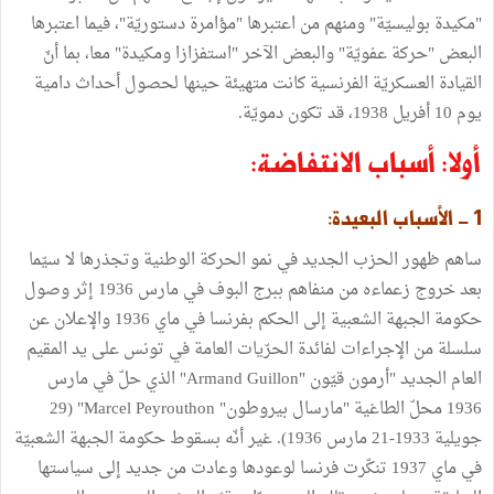
"مكيدة بوليسيّة" ومنهم من اعتبرها "مؤامرة دستوريّة"، فيما اعتبرها
البعض "حركة عفويّة" والبعض الآخر "استفزازا ومكيدة" معا، بما أنّ
القيادة العسكريّة الفرنسية كانت متهيئة حينها لحصول أحداث دامية
يوم 10 أفريل 1938، قد تكون دمويّة.
أولا: أسباب الانتفاضة:
1 - الأسباب البعيدة:
ساهم ظهور الحزب الجديد في نمو الحركة الوطنية وتجذرها لا سيّما
بعد خروج زعماءه من منفاهم ببرج البوف في مارس 1936 إثر وصول
حكومة الجبهة الشعبية إلى الحكم بفرنسا في ماي 1936 والإعلان عن
سلسلة من الإجراءات لفائدة الحرّيات العامة في تونس على يد المقيم
العام الجديد "أرمون قيّون "Armand Guillon" الذي حلّ في مارس
1936 محلّ الطاغية "مارسال بيروطون" Marcel Peyrouthon" (29
جويلية 1933-21 مارس 1936). غير أنّه بسقوط حكومة الجبهة الشعبيّة
في ماي 1937 تنكّرت فرنسا لوعودها وعادت من جديد إلى سياستها