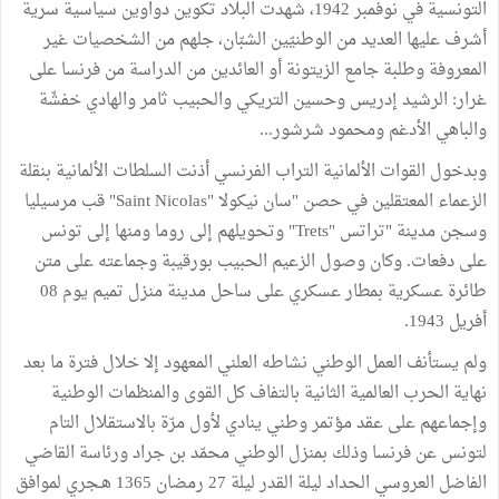
التونسية في نوفمبر 1942، شهدت البلاد تكوين دواوين سياسية سرية
أشرف عليها العديد من الوطنيّين الشبّان، جلهم من الشخصيات غير
المعروفة وطلبة جامع الزيتونة أو العائدين من الدراسة من فرنسا على
غرار: الرشيد إدريس وحسين التريكي والحبيب ثامر والهادي خفشّة
والباهي الأدغم ومحمود شرشور...
وبدخول القوات الألمانية التراب الفرنسي أذنت السلطات الألمانية بنقلة
الزعماء المعتقلين في حصن "سان نيكولا "Saint Nicolas" قب مرسيليا
وسجن مدينة "تراتس "Trets" وتحويلهم إلى روما ومنها إلى تونس
على دفعات. وكان وصول الزعيم الحبيب بورقيبة وجماعته على متن
طائرة عسكرية بمطار عسكري على ساحل مدينة منزل تميم يوم 08
أفريل 1943.
ولم يستأنف العمل الوطني نشاطه العلني المعهود إلا خلال فترة ما بعد
نهاية الحرب العالمية الثانية بالتفاف كل القوى والمنظمات الوطنية
وإجماعهم على عقد مؤتمر وطني ينادي لأول مرّة بالاستقلال التام
لتونس عن فرنسا وذلك بمنزل الوطني محمّد بن جراد ورئاسة القاضي
الفاضل العروسي الحداد ليلة القدر ليلة 27 رمضان 1365 هـجري لموافق