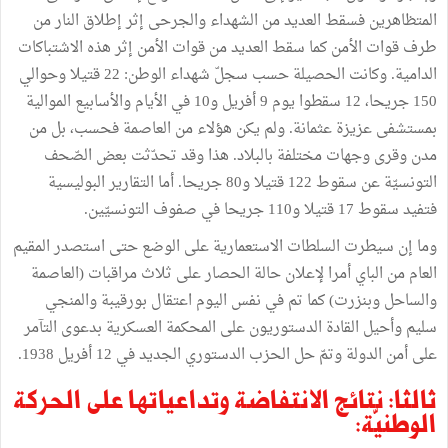
المتظاهرين فسقط العديد من الشهداء والجرحى إثر إطلاق النار من
طرف قوات الأمن كما سقط العديد من قوات الأمن إثر هذه الاشتباكات
الدامية. وكانت الحصيلة حسب سجلّ شهداء الوطن: 22 قتيلا وحوالي
150 جريحا، 12 سقطوا يوم 9 أفريل و10 في الأيام والأسابيع الموالية
بمستشفى عزيزة عثمانة. ولم يكن هؤلاء من العاصمة فحسب، بل من
مدن وقرى وجهات مختلفة بالبلاد. هذا وقد تحدّثت بعض الصّحف
التونسيّة عن سقوط 122 قتيلا و80 جريحا. أما التقارير البوليسية
فتفيد سقوط 17 قتيلا و110 جريحا في صفوف التونسيّين.
وما إن سيطرت السلطات الاستعمارية على الوضع حتى استصدر المقيم
العام من الباي أمرا لإعلان حالة الحصار على ثلاث مراقبات (العاصمة
والساحل وبنزرت) كما تم في نفس اليوم اعتقال بورقيبة والمنجي
سليم وأحيل القادة الدستوريون على المحكمة العسكرية بدعوى التآمر
على أمن الدولة وتمّ حل الحزب الدستوري الجديد في 12 أفريل 1938.
ثالثا: نتائج الانتفاضة وتداعياتها على الحركة
الوطنيّة: