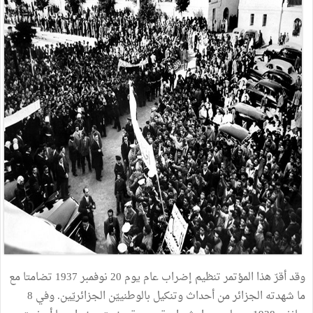
وقد أقرّ هذا المؤتمر تنظيم إضراب عام يوم 20 نوفمبر 1937 تضامتا مع
ما شهدته الجزائر من أحداث وتنكيل بالوطنييّن الجزائريّين. وفي 8