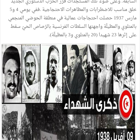
السابقة. وعلى ضوء تلك المستجدّات قرّر الحزب الدستوري الجديد
خلق مناسب للاضطرابات والمظاهرات الاحتجاجية .ففي يومي 4 و5
مارس 1937 حصلت احتجاجات عمالية في منطقة الحوضي المنجمي
بالمتلوي والمظيلّة واجهتها السلطات الفرنسية بالرّصاص الحيّ سقط
على إثرها 23 شهيدا (20 بالمتلوي و3 بالمظيلّة).