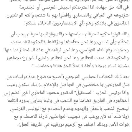
في الله حق جهاده، اذا اعترضكم الجيش الفرنسي أو الجندرمة
شرّدوهم في الفيافي والصحاري وافعلوا بهم ما شئتم، وأنتم الوطنيّون
الدائمون في بلادكم وهم (أي الاستعماريون) الدخلاء عليكم!
بالله قولوا حكومة خرقاء سياستها خرقاء وقوانينها خرقاء يجب أن
تحطّم وأن تداس، وها نحن حطّمناها ومزّقناها، فالحكومة قد منعت
وحجّرت رفع العلم التونسي، وها نحن نرفعه في هذه الساحة رُغما عنها!
والحكومة قد منعت التظاهر وها نحن نتظاهر ونملئ الشوارع بجماهير
بشريّة نساء ورجالا وأطفالا تملأ الجوّ هتافا وحماسا... ".
بعد ذلك الخطاب الحماسي المرجعيّ (أصبح موضوع عدة دراسات من
قبل المؤرخين والمختصين في التواصل والإعلام...) ساد سكون رهيب
واذا برئيس الحزب "المستقيل" الدكتور محمود الماطري الذي انضم إلى
المظاهرة في الطريق تضامنا مع الشعب في وثبـة يتناول بدوره الكلمة
لينصح الشعب بالتعقّل والهدوء وعدم التصادم مع البوليس الفرنسي
(ولا شك أنه كان يرغب في تجنيب المواطنين كارثة الاصطدام مع
قوات الأمن وبذلك اختلف مع الزعيم بورقيبة في طريقة العمل).