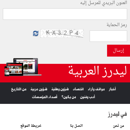
العنون البريدي للمرسل إليه
رمز الحماية
إرسال
ليدرز العربية
أخبار
مواقف وآراء
اقتصاد
شؤون وطنية
شؤون عربية
من التاريخ
أدب وفنون
من يكون؟
أصداء المؤسسات
في ليدرز
من نحن
اتصل بنا
خريطة الموقع