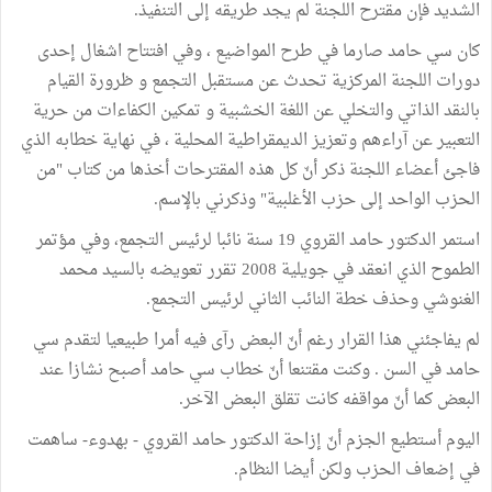
الشديد فإن مقترح اللجنة لم يجد طريقه إلى التنفيذ.
كان سي حامد صارما في طرح المواضيع ، وفي افتتاح اشغال إحدى
دورات اللجنة المركزية تحدث عن مستقبل التجمع و ظرورة القيام
بالنقد الذاتي والتخلي عن اللغة الخشبية و تمكين الكفاءات من حرية
التعبير عن آراءهم وتعزيز الديمقراطية المحلية ، في نهاية خطابه الذي
فاجئ أعضاء اللجنة ذكر أنّ كل هذه المقترحات أخذها من كتاب "من
الحزب الواحد إلى حزب الأغلبية" وذكرني بالإسم.
استمر الدكتور حامد القروي 19 سنة نائبا لرئيس التجمع، وفي مؤتمر
الطموح الذي انعقد في جويلية 2008 تقرر تعويضه بالسيد محمد
الغنوشي وحذف خطة النائب الثاني لرئيس التجمع.
لم يفاجئني هذا القرار رغم أنّ البعض رآى فيه أمرا طبيعيا لتقدم سي
حامد في السن . وكنت مقتنعا أنّ خطاب سي حامد أصبح نشازا عند
البعض كما أنّ مواقفه كانت تقلق البعض الآخر.
اليوم أستطيع الجزم أنّ إزاحة الدكتور حامد القروي - بهدوء- ساهمت
في إضعاف الحزب ولكن أيضا النظام.