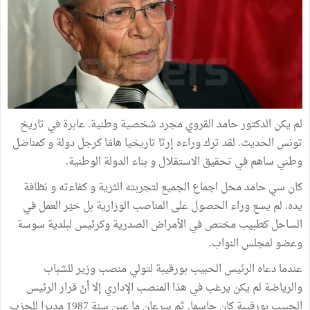
لم يكن الدكتور حامد القروي مجرد شخصية وطنية. عابرة في تاريخ
تونس الحديث. لقد ترك وراءه إرثا تاريخيا هامّا كرجل دولة و كمناضل
وطني ساهم في تحقيق الاستقلال و بناء الدولة الوطنية.
كان سي حامد محل اجماع الجميع لتجربته الثرية و كفاءته و نظافة
يده. لم يسع وراء الحصول على المناصب الوزارية بل خيّر العمل في
الساحل كطبيب مختص في الأمراض الصدرية وكرئيس لبلدية سوسة
وعضو لمجلس النواب.
عندما دعاه الرئيس الحبيب بورقيبة لتولي منصب وزير للشباب
والرياضة لم يكن يرغب في هذا المنصب الإداري إلا أنّ قرار الرئيس
الحبيب بورقيبة كان حاسما. ثم سرعان ما عين سنة 1987 مديرا للحزب