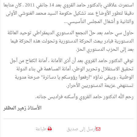
استمرت علاقتي بالدكتور حامد القروي بعد 14 جانفي 2011 . كان متابعا
دقيقا لتطور الأوضاع عند تشكيل حكومة السيد محمد الغنوشي الأولى
والثانية و أشغال المجلس التأسيسي...
حاول سي حامد بعد حلّ التجمع الدستوري الديمقراطي توحيد العائلة
الدستورية فبادر ببعث الحركة الدستورية وتحولت هذه الحركة فيما
بعد إلى الحزب الدستوري الحرّ.
توفي الدكتور حامد القروي بعد أن أدّى الأمانة ، أمانة الكفاح من أجل
تحقيق الاستقلال وتحرير الوطن، أمانة المساهمة في بناء الدولة
الوطنية ، ويبقى نداؤه "ارفعوا رؤوسكم يا دساترة" صرخة مدوية
تستنهض عزيمة الدستوريين الأحرار.
رحم الله الدكتور حامد القروي وأسكنه فراديس جنانه.
الأستاذ زهير المظفر
أرسل إلى صديق
طباعة