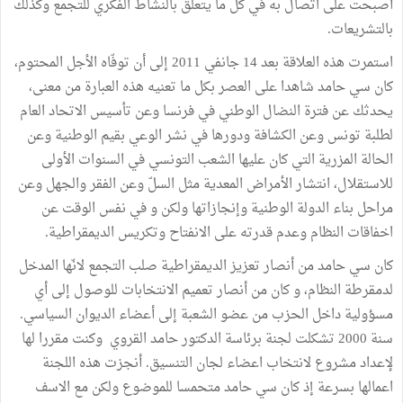
أصبحت على اتصال به في كل ما يتعلق بالنشاط الفكري للتجمع وكذلك
بالتشريعات.
استمرت هذه العلاقة بعد 14 جانفي 2011 إلى أن توفّاه الأجل المحتوم،
كان سي حامد شاهدا على العصر بكل ما تعنيه هذه العبارة من معنى،
يحدثك عن فترة النضال الوطني في فرنسا وعن تأسيس الاتحاد العام
لطلبة تونس وعن الكشافة ودورها في نشر الوعي بقيم الوطنية وعن
الحالة المزرية التي كان عليها الشعب التونسي في السنوات الأولى
للاستقلال، انتشار الأمراض المعدية مثل السلّ وعن الفقر والجهل وعن
مراحل بناء الدولة الوطنية وإنجازاتها ولكن و في نفس الوقت عن
اخفاقات النظام وعدم قدرته على الانفتاح وتكريس الديمقراطية.
كان سي حامد من أنصار تعزيز الديمقراطية صلب التجمع لانّها المدخل
لدمقرطة النظام، و كان من أنصار تعميم الانتخابات للوصول إلى أي
مسؤولية داخل الحزب من عضو الشعبة إلى أعضاء الديوان السياسي.
سنة 2000 تشكلت لجنة برئاسة الدكتور حامد القروي وكنت مقررا لها
لإعداد مشروع لانتخاب اعضاء لجان التنسيق. أنجزت هذه اللجنة
اعمالها بسرعة إذ كان سي حامد متحمسا للموضوع ولكن مع الاسف