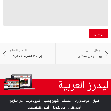
إرسال
المقال التالي
المقال السابق
بين الزغل ومقنّي
إن هذا لشيء عجاب: ...
ليدرز العربية
أخبار
مواقف وآراء
اقتصاد
شؤون وطنية
شؤون عربية
من التاريخ
أدب وفنون
من يكون؟
أصداء المؤسسات