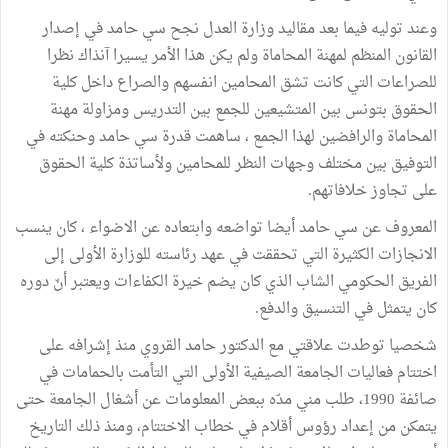
وعند توليه فيما بعد مقاليد وزارة العدل نجح سي حامد في إصدار
القانون المنظم لمهنة المحاماة ولم يكن هذا الأمر يسيرا آنذاك نظرا
للصراعات التي كانت تشق المحامين انفسهم والصراع داخل كلية
الحقوق بتونس بين المتشيعين للجمع بين التدريس ومزاولة مهنة
المحاماة والرافضين لهذا الجمع ، ساهمت قدرة سي حامد وحنكته في
التوفيق بين مختلف وجهات النظر للمحامين ولأساتذة كلية الحقوق
على تجاوز خلافاتهم.
المعروف عن سي حامد أيضا تواضعه وابتعاده عن الاضواء ، كان ينسب
الانجازات الكثيرة التي تحققت في عهد رئاسته للوزارة الأولى إلى
الفريق الحكومي الشاب الذي كان يضم خيرة الكفاءات ويعتبر أنّ دوره
كان يتمثل في التنسيق والدفع.
شخصيا توطدت علاقتي مع الدكتور حامد القروي منذ إشرافه على
اختتام فعاليات الجامعة الصيفية الأولى التي التأمت بالحمامات في
صائفة 1990، طلب مني مدّه ببعض المعلومات عن أشغال الجامعة حتى
يتمكن من إعداد رؤوس أقلام في خطاب الاختتام، ومنذ ذلك التاريخ