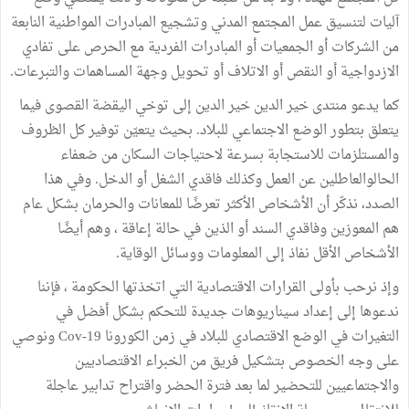
آليات لتنسيق عمل المجتمع المدني وتشجيع المبادرات المواطنية النابعة
من الشركات أو الجمعيات أو المبادرات الفردية مع الحرص على تفادي
الازدواجية أو النقص أو الاتلاف أو تحويل وجهة المساهمات والتبرعات.
كما يدعو منتدى خير الدين خير الدين إلى توخي اليقضة القصوى فيما
يتعلق بتطور الوضع الاجتماعي للبلاد. بحيث يتعيّن توفير كل الظروف
والمستلزمات للاستجابة بسرعة لاحتياجات السكان من ضعفاء
الحالوالعاطلين عن العمل وكذلك فاقدي الشغل أو الدخل. وفي هذا
الصدد، نذكّر أن الأشخاص الأكثر تعرضًا للمعانات والحرمان بشكل عام
هم المعوزين وفاقدي السند أو الذين في حالة إعاقة ، وهم أيضًا
الأشخاص الأقل نفاذ إلى المعلومات ووسائل الوقاية.
وإذ نرحب بأولى القرارات الاقتصادية التي اتخذتها الحكومة ، فإننا
ندعوها إلى إعداد سيناريوهات جديدة للتحكم بشكل أفضل في
التغيرات في الوضع الاقتصادي للبلاد في زمن الكورونا Cov-19 ونوصي
على وجه الخصوص بتشكيل فريق من الخبراء الاقتصاديين
والاجتماعيين للتحضير لما بعد فترة الحضر واقتراح تدابير عاجلة