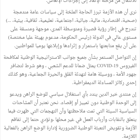
للانتقال من مرحلة الإنقاذ إلى إجراءات الإنعاش.
نرى أن هذه الأزمة تبرز الحاجة الملحّة إلى سياسات عامة مندمجة
(صحية، اقتصادية، مالية، جبائية، اجتماعية، تعليمية، ثقافية، بيئية، ...)
تندرج في إطار رؤية قصيرة ومتوسطة المدى، موجهة ومنسقة على
مستوى عالي في الدولة (رئيس الحكومة، مدعوم بهيئة عليا مختصة)
على أن يقع متابعتها باستمرار و إثراءها وإبلاغها يوميا للمواطنين.
إن التواصل المستمر بشأن جميع جوانب الاستراتيجية الوطنية لمكافحة
الفيروس COVID-19 يمثل ضمانا للدعم الشعبي ، وهو شرط لتضافر
جهود الأمة ، ووسيلة هامة لتهدئة القلق والحيرة الجماعية، وهو كذلك
إحدى ركائز المساءلة الديمقراطية.
إن منتدى خير الدين يندد بأي استغلال سياسي للوضع الراهن ويدعو
إلى الوحدة الوطنية دون تمييز أو إقصاء. نحن نعتبر أن المشاحنات
السياسية السيئة التي تمت ملاحظتها وأن التهجمات التي ظهرت فيما
يتعلق بالنقابات وأرباب العمل في غير محلها ،وتؤدي حتما إلى تفاقم
الأزمة وتقويض التعبئة الوطنية الضرورية لإدارة الوضع الراهن بالفعالية
اللازمة.