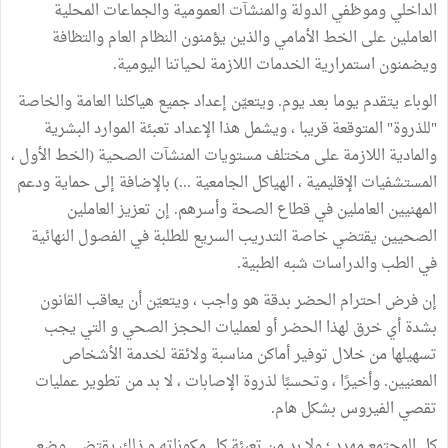
الداخلي وموظفي الدولة والمنشآت العمومية والجماعات المحلية
العاملين على الخط الأمامي والذين يؤمنون النظام العام والتظافة
ويضمنون استمرارية الخدمات اللازمة لحياتنا اليومية.
الوباء يتقدم يوما بعد يوم. ويتعيّن إعداد جميع هياكلنا العامة والخاصة
"للذروة" المتوقعة قريبا ، ويشمل هذا الإعداد تعبئة الموارد البشرية
والمادية اللازمة على مختلف مستويات المنشآت الصحية (الخط الأول ،
المستشفيات الإقليمية ، الهياكل الجامعية ...) بالإضافة إلى حماية ودعم
المهنيين العاملين في قطاع الصحة وأسرهم. إن تعزيز العاملين
الصحيين يقتضي خاصة التدريب السريع للطلبة في الفصول النهائية
في الطب والدراسات شبه الطبية.
إن فرض احترام الحضر بدقة هو واجب ، ويتعيّن أن يعاقب القانون
بشدة أي خرق لهذا الحضر أو لعمليات الحجز الصحي و التي يجب
تسهيلها من خلال توفير أماكن مناسبة ولائقة لخدمة الأشخاص
المعنيين. وأخيرًا ، وتحسبًا لذروة الإصابات ، لا بد من تطوير عمليات
تقصي الفيروس بشكل هام.
كل المجتمع مهدد ؛ ولا بد من تعبئة كل مكوناته و ذلك يقتضي وضع