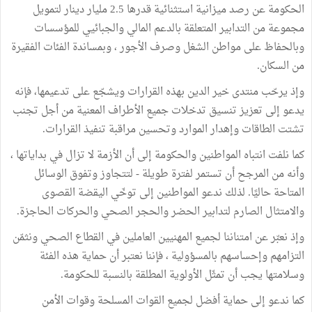
الحكومة عن رصد ميزانية استثنائية قدرها 2.5 مليار دينار لتمويل
مجموعة من التدابير المتعلقة بالدعم المالي والجبائيي للمؤسسات
وبالحفاظ على مواطن الشغل وصرف الأجور ، وبمساندة الفئات الفقيرة
من السكان.
وإذ يرحّب منتدى خير الدين بهذه القرارات ويشجّع على تدعيمها، فإنه
يدعو إلى تعزيز تنسيق تدخلات جميع الأطراف المعنية من أجل تجنب
تشتت الطاقات وإهدار الموارد وتحسين مراقبة تنفيذ القرارات.
كما نلفت انتباه المواطنين والحكومة إلى أن الأزمة لا تزال في بداياتها ،
وأنه من المرجح أن تستمر لفترة طويلة - لتتجاوز وتفوق الوسائل
المتاحة حاليًا. لذلك ندعو المواطنين إلى توخّي اليقضة القصوى
والامتثال الصارم لتدابير الحضر والحجر الصحي والحركات الحاجزة.
وإذ نعبّر عن امتناننا لجميع المهنيين العاملين في القطاع الصحي ونثمّن
التزامهم وإحساسهم بالمسؤولية ، فإننا نعتبر أن حماية هذه الفئة
وسلامتها يجب أن تمثّل الأولوية المطلقة بالنسبة للحكومة.
كما ندعو إلى حماية أفضل لجميع القوات المسلحة وقوات الأمن