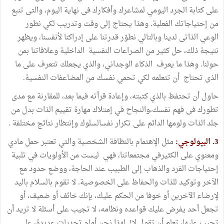
على كتابة الجرد اليومي لمشاعرك وأفكارك فى نهاية اليوم، والتى تنبع
من إحتياجاتك الفعلية. وهذا يحتاج إلى وقت وتدريب لكي نطور
الوعي الذاتى لدينا وبالتالي نطوّر قدرتنا على إدراكنا لأنفسنا، ويظهر
نتيجة ذلك، حل كثير من الصراعات النفسية الداخلية وعلاقاتنا بمن
حولنا. وهذا ما يعرف الذكاء الوجداني، والذي يجعلك تتعرف على ما
الذى تحتاج أن تتعلمه لكي تحمي نفسك من المضاعفات النفسية.
حاول أن تحتفظ بالذي كتبته، وإعادة قرأته فيما بعد، للمقارنة مع مدى
تطورك فى فهم نفسك،والنجاح في إمتلاك مهارة تقييم الذات بدل من
جلد الذات ولومها الدائم على تكرار نفسالسلوك وإنتظار نتائج مختلفة .
3. البيولوجي:
مثل الإهتمام بالنظافة الشخصية والتي تعتبر حمل مادي
ومعنوي على الكثيرفي مجتمعاتنا، فهي ليست من الأولويات في تلبية
إحتياجات الفرد والذهاب إلى الطبيب عند الحاجة، ووضع حدود مع
الآخر وتوكيد للذات والحفاظ على الخصوصية. لا تقوم بالسلام باليد
لإرضاء الآخرين أو خوفا من الحكم عليك، بإنك خائف أو ضعيف، أو
تجعل أحد يفرض عليك قواعده ونظامه، لا تجيب على أسئلة لا تريد أن
تجيب عليها، تعلم أن تقول لا! لهذا نحن أمام تحديات عديدة، على