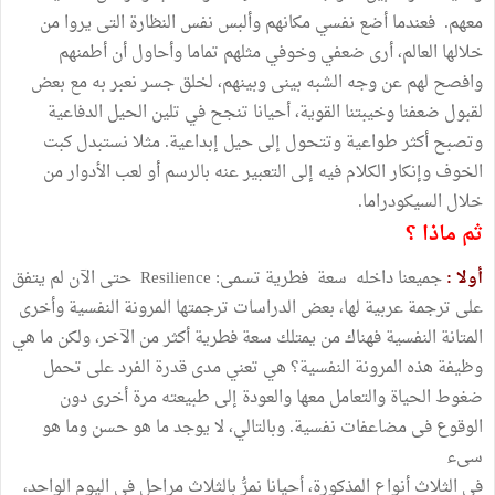
معهم. فعندما أضع نفسي مكانهم وألبس نفس النظارة التى يروا من
خلالها العالم، أرى ضعفي وخوفي مثلهم تماما وأحاول أن أطمنهم
وافصح لهم عن وجه الشبه بينى وبينهم، لخلق جسر نعبر به مع بعض
لقبول ضعفنا وخيبتنا القوية، أحيانا تنجح في تلين الحيل الدفاعية
وتصبح أكثر طواعية وتتحول إلى حيل إبداعية. مثلا نستبدل كبت
الخوف وإنكار الكلام فيه إلى التعبير عنه بالرسم أو لعب الأدوار من
خلال السيكودراما.
ثم ماذا ؟
أولا :
جميعنا داخله سعة فطرية تسمى: Resilience حتى الآن لم يتفق
على ترجمة عربية لها، بعض الدراسات ترجمتها المرونة النفسية وأخرى
المتانة النفسية فهناك من يمتلك سعة فطرية أكثر من الآخر، ولكن ما هي
وظيفة هذه المرونة النفسية؟ هي تعني مدى قدرة الفرد على تحمل
ضغوط الحياة والتعامل معها والعودة إلى طبيعته مرة أخرى دون
الوقوع فى مضاعفات نفسية. وبالتالي، لا يوجد ما هو حسن وما هو
سىء
في الثلاث أنواع المذكورة، أحيانا نمرُّ بالثلاث مراحل فى اليوم الواحد،