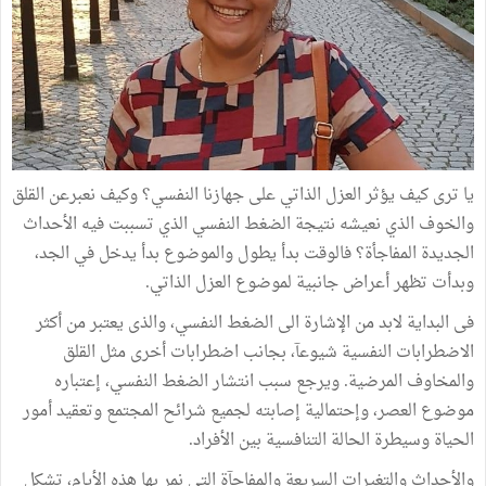
يا ترى كيف يؤثر العزل الذاتي على جهازنا النفسي؟ وكيف نعبرعن القلق
والخوف الذي نعيشه نتيجة الضغط النفسي الذي تسببت فيه الأحداث
الجديدة المفاجأة؟ فالوقت بدأ يطول والموضوع بدأ يدخل في الجد،
وبدأت تظهر أعراض جانبية لموضوع العزل الذاتي.
فى البداية لابد من الإشارة الى الضغط النفسي، والذى يعتبر من أكثر
الاضطرابات النفسية شيوعآ، بجانب اضطرابات أخرى مثل القلق
والمخاوف المرضية. ويرجع سبب انتشار الضغط النفسي، إعتباره
موضوع العصر، وإحتمالية إصابته لجميع شرائح المجتمع وتعقيد أمور
الحياة وسيطرة الحالة التنافسية بين الأفراد.
والأحداث والتغيرات السريعة والمفاجآة التى نمر بها هذه الأيام، تشكل