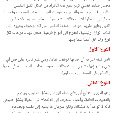
مصدر ضغط نفسي كبير،يعبر عنه الأفراد من خلال القلق النفسي
والمخاوف المرضية، والتوتر وصعوبات النوم والتفكير المستمر، وأحيانا
تصل الى إضطرابات العلاقات الشخصية. ويمكن تقسيم الأشخاص
الذين يظهر عليهم أعراض الضغط النفسي من قلق وخوف وغيره، إلى
ثلاث أنواع رئيسية، تتفرع الى أنواع فرعية أصغر. فهناك درجات لكل
نوع وتداخل أيضا فيما بينها.
النوع الأول
ناس قلقة لدرجة أن حياتها توقفت تماما، وهي غير قادرة على فعل أي
شىء غير إنها تشتري أدوات نظافة، وتقوم بتنظيف البيت وغسل أيديها
والتفكير في المستقبل بسوداوية.
النوع الثاني
وهو الذي يستطيع أن يتابع عمله اليومي بشكل معقول، ويلتزم
بالتعليمات العامة، وأحيانا ينجرف إلى الاندماج في الحياة بشكل طبيعي
كأنه لا توجد أية مشكلة، ولكن سرعان ما ينتبه إلى نفسه ويصحح،