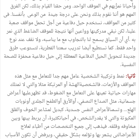
وأحيانا نمرُّبهم في الموقف الواحد. ومن حقنا القيام بذلك، لكن الفرق
المهم هو أننا نقوم بذلك ونحن على درجة جيدة من الوعى بأنفسنا. فى
كثير من المواقف، نستخدم حيل دفاعية من أجل تحمل مواقف صعبة
علينا، لكن نبقي مدركينها وواعين أنها نتيجة للموقف الضاغط الذي نمر
به .أي أن السياق يسمح لنا بالتجاوب مع ما يناسبه، ولا نقف عند نوع
واحد فقط. كما نستطيع أيضا تدريب سعتنا الفطرية، لتستوعب طرق
جديدة لتحويل الحيل الدفاعية المعطلة إلى حيل دفاعية محفزة للصحة
النفسية.
ثانيا:
نمط وتركيبة الشخصية عامل مهم جدا للتعامل مع مثل هذه
المواقف والأزمات، فالشخصيةالهشة أو المرتبكة مثلا والتي لا تمتلك
مهارات حياتية تعينها على التعامل مع الضغوط، قد تظهرعليها أعراض
جسمانية، مثل الصداع النصفي، أوالأرق أوالطفح الجلدى أونوبات
الهلع... وتسمىالأعراض النفس جسدية، كبديل لمشاعر الخوف والقلق
المكبوتة والتي لا يقدرالشخص، في أحيانكثيرة، أن يربط بينها وبين
مخاوفه وقلقه. فيذهب إلى جميع التخصصات من أطباء لعلاج
الأعراضالتى يشعر بها وتؤلمه بشكل حقيقي، ويرفض أن تكون الأسباب