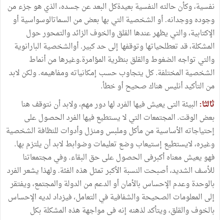
نفسية، وكأن حالته النفسية بعيدةكل البعد عن جسده، الذي هو جزء من
وجوده ووجدانه. أو الشخصية التي بها بعض من السماتالوسواسية أو
الإكتابية، والتي يظهر عندها القلق والخوف الزائد والتمحور حول
المشكلة، قد تعطلحياتها وتوقفها إلى حد كبير. أوالشخصية البارانوية
والتي تواجه الضغوط والقلق بنظرية المؤامرة.وغيرها من أنماط
الشخصية المختلفة. كل يتجاوب حسب إمكانياته ومفاهيمه. ولكن لابد
من التأكيد أنليس هناك صحيح أو خطأ.
ثالثا:
البيئة التى يعيش فيها الفرد لها دور مهم، ولابد أن نتوقف هنا
بعض الوقت. المجتمعات التي لا يستطيع فيها الفرد الحصول على
إحتياجاته الأساسية من مأكل وملبس ومنزل وأدوات للنظافة الشخصية
وغيره، لايستطيع إستيعاب وضع تعليمات وضوابط لابد أن يلتزم بها.
فهو يعيش معناه أكبرفى الحصول على حق البقاء. وفي مجتمعاتنا
للأسف الشديد، أصبحت النسبة الأكبر تمثل هذه الفئة. ولهذا يشعر الفرد
بالوحدة وعدم الإحساس بالأمان أو الدعم من الدولة والمجتمع، ويفتقر
إلى المعلومات الصحيحة والشفافية في التعامل، فيزداد لديه الإحساس
بالخوف والقلق، ويتأكد لذهنه إنه فى مواجهة هذه المشكلة بكل