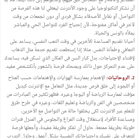
المشاعر والأفكار مع أشخاص نثق فيهم، وندعوهم إلى ذلك أيضا. فلا بد
أن نشكر التكنولوجيا على وجود الأنترنت ليعطي لنا هذه الفرصة من
التواصل. أو نقابل الأصدقاء بشكل فردى أى دون تجمعات من وقت
لآخر في أماكن مفتوحة، لأن إحتياج الفرد للتواصل الحي والمباشر
يملأه بالونس والحياة.
أحيانا تقديم المساعدة للأخرين في وقت التعب النفسي، يساعد على
التعافي وطمأنة النفس. مثلا إذا إستطعت تقديم خدمة مثل الذهاب
لإقتناء الإحتياجات، بدل كبار السن فى المكان الذي تسكن فيه، يساعدك
على عدم التمركز حول ذاتك ويمنحك فرصة بالشعور بأنكشخص مفيد.
2. الروحانيات:
الإهتمام بممارسة الهوايات والإهتمامات حسب المتاح
أو اللجوء إلى خلق فرص جديدة، مثل التعامل مع الإنترنت كبديل
مؤقت لممارسة الرياضة أو اليوجا وغيره. فظهرتكثير من المبادرات من
متخصصين في الفن والرياضة وتعليم اللغات، وغيره في طرح طرق
للتعلم عبر الانترنت لكى يخلقوا حالة من التواصل مع الآخرين،
ومساعدة الأفراد لإستغلال وقت الفراغ والجلوس في المنزل فترات
طويلة بطريقة ممتعة. حاول أن تفكر بطريقة مفيدة، وأجعلها فرصة
لتتعرف على نفسك وإحتياحاتك النفسية بشكل أعمق. وحاول التدرب