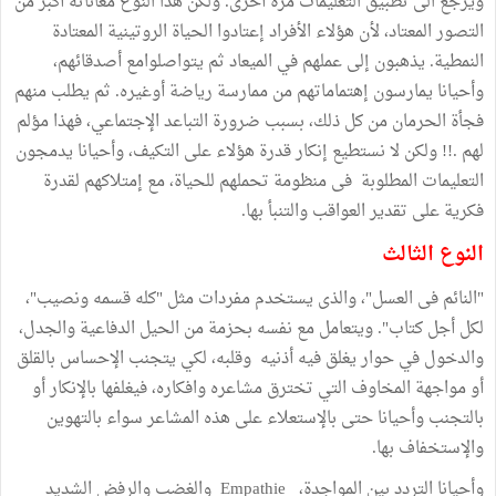
ويرجع الى تطبيق التعليمات مرة أخرى. ولكن هذا النوع معاناته أكبر من
التصور المعتاد، لأن هؤلاء الأفراد إعتادوا الحياة الروتينية المعتادة
النمطية. يذهبون إلى عملهم في الميعاد ثم يتواصلوامع أصدقائهم،
وأحيانا يمارسون إهتماماتهم من ممارسة رياضة أوغيره. ثم يطلب منهم
فجأة الحرمان من كل ذلك، بسبب ضرورة التباعد الإجتماعي، فهذا مؤلم
لهم .!! ولكن لا نستطيع إنكار قدرة هؤلاء على التكيف، وأحيانا يدمجون
التعليمات المطلوبة فى منظومة تحملهم للحياة، مع إمتلاكهم لقدرة
فكرية على تقدير العواقب والتنبأ بها.
النوع الثالث
"النائم فى العسل"، والذى يستخدم مفردات مثل "كله قسمه ونصيب"،
لكل أجل كتاب". ويتعامل مع نفسه بحزمة من الحيل الدفاعية والجدل،
والدخول في حوار يغلق فيه أذنيه وقلبه، لكي يتجنب الإحساس بالقلق
أو مواجهة المخاوف التي تخترق مشاعره وافكاره، فيغلفها بالإنكار أو
بالتجنب وأحيانا حتى بالإستعلاء على هذه المشاعر سواء بالتهوين
والإستخفاف بها.
وأحيانا التردد بين المواجدة، Empathie والغضب والرفض الشديد