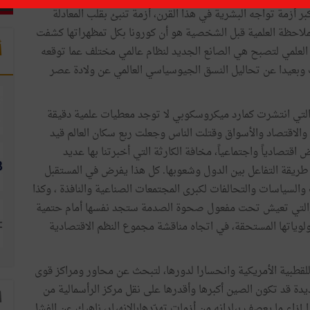
بر أزمة تواجه البشرية في هذا القرن، أزمة تنبئ بقلب المعادلة
بالملاحظة العلمية قبل الشخصية هو أن كورونا بكل تمظهراتها كشفت
أ
علمي لتصبح هي الصانع الجديد لنظام عالمي مختلف عما توقعه
 وبعيدا عن تحاليل النسق الجيوسياسي العالمي عن ولادة عصر
 التي انتشرت كمارد ميكروسكوبي لا توجد معطيات علمية دقيقة
والاقتصاد والأسواق وقتلت الناس وجعلت ربع سكان العالم قيد
تصادياً واجتماعياً، مخافة الكارثة التي أخبرتنا بها عديد
 طريقة التفاعل بين الدول وشعوبها. كل هذا يفرض في المستقبل
والسياسات والتحالفات لكبرى المجتمعات الصناعية والنافذة ، وكذا
دود، والتي تعيش تحت مفعول صحوة الصدمة ستجد نفسها أمام حتمية
ولوياتها المستحقة، في اتجاه مناقشة مجموع النظم الاقتصادية
للقطبية الأمريكية وانحسارا لدورها، لتبحث عن محاور ومراكز قوى
يدة قد تكون الصين أكبرها وأقدرها على نقل مركز الرأسمالية من
ا
إزاء ما يعصف ببلدانه من أزمات تهدّدهابالانهيار، ناهيك عن الفشل