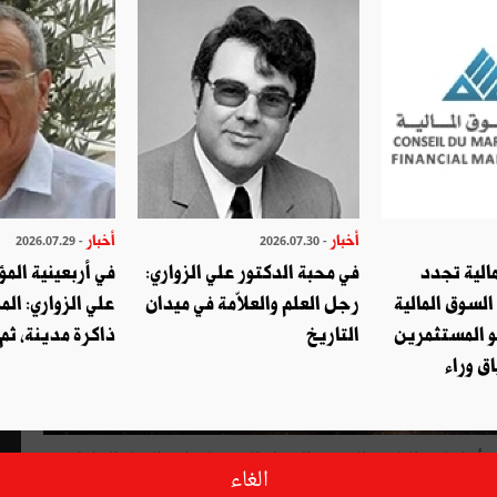
أخبار
أخبار
- 2026.07.29
- 2026.07.30
الية تجدد
في محبة الدكتور علي الزواري:
في أربعينية المؤ
السوق المالية
رجل العلم والعلاّمة في ميدان
علي الزواري: الم
و المستثمرين
التاريخ
ذاكرة مدينة، ثم
ق وراء
بأنها كانت القاعدة الحربية التي انطلق منها سلاح الدمار الشامل
الغاء
ال نفسها في البداية مُحصنة، لتتواصل الحياة فيها بكل تفاصيلها