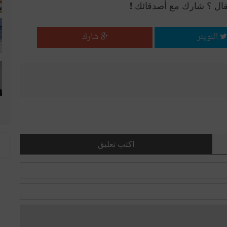
قال ؟ شارك مع أصدقائك !
التويتر
شارك
اكتب تعليق