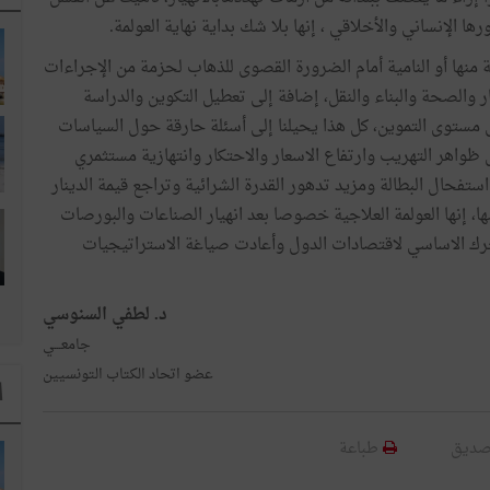
ها الإنساني والأخلاقي ، إنها بلا شك بداية نهاية العولمة.
منها أو النامية أمام الضرورة القصوى للذهاب لحزمة من الإجراءات
 والصحة والبناء والنقل، إضافة إلى تعطيل التكوين والدراسة
ى مستوى التموين، كل هذا يحيلنا إلى أسئلة حارقة حول السياسات
 ظواهر التهريب وارتفاع الاسعار والاحتكار وانتهازية مستثمري
ستفحال البطالة ومزيد تدهور القدرة الشرائية وتراجع قيمة الدينار
ا، إنها العولمة العلاجية خصوصا بعد انهيار الصناعات والبورصات
رك الاساسي لاقتصادات الدول وأعادت صياغة الاستراتيجيات
د. لطفي السنوسي
جامعـــي
عضو اتحاد الكتاب التونسيين
ا
صديق
طباعة