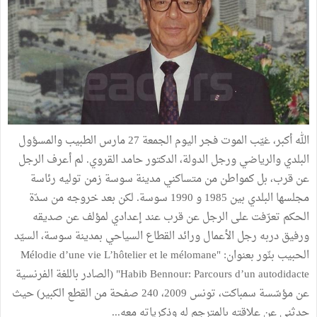
الله أكبر، غيّب الموت فجر اليوم الجمعة 27 مارس الطبيب والمسؤول
البلدي والرياضي ورجل الدولة، الدكتور حامد القروي. لم أعرف الرجل
عن قرب، بل كمواطن من متساكني مدينة سوسة زمن توليه رئاسة
مجلسها البلدي بين 1985 و 1990 سوسة. لكن بعد خروجه من سدّة
الحكم تعرّفت على الرجل عن قرب عند إعدادي لمؤلف عن صديقه
ورفيق دربه رجل الأعمال ورائد القطاع السياحي بمدينة سوسة، السيّد
الحبيب بنّور بعنوان: "Mélodie d’une vie L’hôtelier et le mélomane
Habib Bennour: Parcours d’un autodidacte" (الصادر باللغة الفرنسية
عن مؤسّسة سمباكت، تونس 2009، 240 صفحة من القطع الكبير) حيث
حدثني عن علاقته بالمترجم له وذكرياته معه...