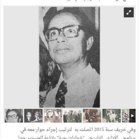
وفي خريف سنة 2015 اتصلت به لترتيب إجراء حوار معه في
برنامجي الاذاعي التاريخي "شهادات حية" بإذاعة المنستير حول