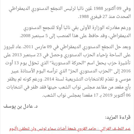
وفي 09 أكتوبر 1988 عُيّن نائبا لرئيس التجمّع الدستوري الديمقراطي
المحدث منذ 27 فيفري 1988.
ورغم مغادرته الوزارة الأولى بقي نائبا أولا للتجمع الدستوري
الديمقراطي، وقد حافظ على هذا المنصب إلى 5 سبتمبر 2008.
وبعد حل التجمّع الدستوري الديمقراطي في 09 مارس 2011، عاد للبروز
على الساحة بإحياء الحزب الدستوري وحصل في 23 سبتمبر 2013 على
تأشيرة حزب يحمل اسم "الحركة الدستورية" الذي تحوّل يوم 13 أوت
2016 إلى "الحزب الدستوري الحرّ" الذي ترأسه اليوم الأستاذة عبير
موسي و تقدّم للانتخابات التشريعية لسنة 2014. ورغم كونه لم يظفر
بأيّ مقعد من مقاعد مجلس نواب الشعب حينها فقد ظفر في انتخابات
06 أكتوبر 2019 بـ 17 مقعدا بمجلس نواب الشعب.
د. عادل بن يوسف
قراءة المزيد:
عبد اللطيف الفراتي : حامد القروي شمعة أضات سماء تونس ولن تنطفئ (ألبوم