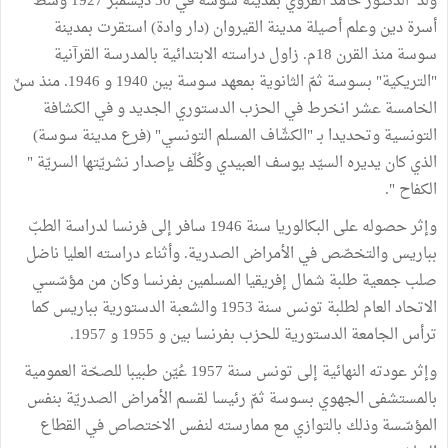
ولد الدكتور حامد القروي بمدينة سوسة في 30 ديسمبر 1927 وسط
أسرة دين وعلم أصيلة مدينة القيروان (دار وادة) استقرت بمدينة
سوسة منذ القرن 18م. زاول دراسته الابتدائية بالمدرسة القرآنية
"التريكية" بسوسة ثمّ الثانوية بمعهد سوسة بين 1940 و 1946. منذ سنّ
الخامسة عشر انخرط في الحزب الدستوري الجديد و في الكشافة
التونسية وتحديدا بـ "الكشّاف المسلم التونسي" (فرع مدينة سوسة)
الذي كان يديره السيّد يوسف العبيدي وكُلّف بإصدار نشريّتها السريّة "
الكفاح ".
وإثر حصوله على البكالوريا سنة 1946 سافر إلى فرنسا لدراسة الطبّ
بباريس والتخصّص في الأمراض الصدرية. وأثناء دراسته العليا ناضل
صلب جمعية طلبة شمال إفريقيا المسلمين بفرنسا وكان من مؤسّسي
الاتحاد العام لطلبة تونس سنة 1953 والشعبة الدستورية بباريس كما
ترأس الجامعة الدستورية للحزب بفرنسا بين و 1955 و 1957.
وإثر عودته النهائية إلى تونس سنة 1957 عُيّن طبيبا للصحّة العمومية
بالمستشفى الجهوي بسوسة ثمّ رئيسا لقسم الأمراض الصدريّة بنفس
المؤسّسة وذلك بالتوازي مع ممارسته لنفس الاختصاص في القطاع