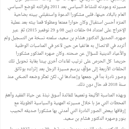
مسيرته وعودته للنشاط السياسي بعد 2011 وقرائته للوضع السياسي
العام بالبلاد حينها، فلبى مشكورا الدعوة واستقبلني ببيته بضاحية
المنزه أحسن استقبال وكان حوارا ممتعا ومطولا قمنا ببثه بعد عملية
الإخراج على امتداد 04 حلقات (بين 08 و 29 نوفمبر 2015) ثمّ عبر
صهره، الصديق الدكتور هشام بن سعيد، سلمته نسخة من التسجيل ولم
أتردد في الاتصال به هاتفيا من حين لآخر في المناسبات الوطنية
والأعياد الدينية للسؤال عن صحته. وكان صهره المذكور مشكورا
حريصا كل الحرص على ترتيب لقاءات أخرى بيننا بغاية تحويل تلك
الحلقات الأربعة إلى مؤلَّفٍ يرسم مسيرة الرجل بعد إثراءه بوثائق
وصور نادرة بدأ في جمعها وإعدادها لي، لكنّ تعكّر وضعه الصحّي منذ
سنة 2018 قد حال دون ذلك.
وبهذه المناسبة الأليمة وتعميما للفائدة أسوق نبذة عن حياة الفقيد وأهمّ
المحطات التي مرّ با خلال مسيرته المهنية والسياسية الطويلة مع
إرفاقها ببعض الصور النادرة التي أمدني بها مشكورا صديقه الحبيب
بنور وصهره الدكتور هشام بن سعيد.