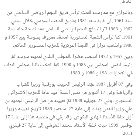
الخاصّ.
وبالتوازي مع ممارسته للطبّ ترأس فريق النجم الرياضي الساحلي من
سنة 1961 إلى غاية سنة 1981 وفريق الملعب السوسي خلال سنتي
1962 و 1963 اثر اندماج النجم الرياضي الساحل معه نتيجة حله سنة
1961. كما ترأس الشعبة الدستورية امحمِّد معروف بسوسة بين 1957 و
1988 وانتُخب مرارا في اللجنة المركزية للحزب الدستوري الحاكم.
وبين 1957 و 1972 انتخب عضوا بالمجلس البلدي لمدينة سوسة ثمّ
رئيسا لنفس المجلس بين 1985 و 1990. كما انتخب نائبا بمجلس النواب
في انتخابات1981 و 1986 و 1989.
وفي 07 أفريل 1987 عيّنه الرئيس الحبيب بورقيبة وزيرا للشباب
والرياضة وفي 17 أكتوبر من نفس السنة أمينا عاما للحزب الاشتراكي
الدستوري. وفي 27 جويلية 1988 تمّ تعيينه من قبل الرئيس الجديد بن
علي وزيرا للعدل وذلك إلى غاية 27 سبتمبر 1989 تاريخ تعيينه وزيرا
أوّل خلفا للأستاذ الهادي البكوش. وقد بقي في منصبه هذا إلى غاية 17
نوفمبر 1999 حيث خَلفَهُ الأستاذ محمّد الغنوشي إلى غاية 27 فيفري
2011.َ