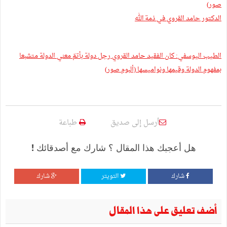
صور)
الدكتور حامد القروي في ذمة الله
الطيب اليوسفي: كان الفقيد حامد القروي رجل دولة بأتمّ معني الدولة متشبعا
بمفهوم الدولة وقيمها ونواميسها (ألبوم صور)
أرسل إلى صديق
طباعة
هل أعجبك هذا المقال ؟ شارك مع أصدقائك !
شارك
التويتر
شارك
أضف تعليق على هذا المقال