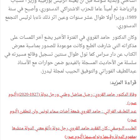
الساحلي وبلدية سوسة قبل ان يعينه الرئيس بورقيبة وزير ا للشباب
والرياضة ثم أميناً عاما للحزب الاشتراكي الدستوري، وأصبح في سنة
1989، وزيرا أولا طوال عشر سنوات وعين اثر ذلك ناءبا لرئيس التجمع
الدستوري.
وكان الدكتور حامد القروي في الفترة الأخير يضع آخر اللمسات على
مذكراته التي شارفت الطبع وكانت موعودة للصدور بمناسبة معرض
الكتاب عن دار سراس كما تول طوال سنتين تسجيل وقائع مسيرته في
سلسلة من الأحاديث المسجلة بالفيديو ضمن حوارات مع الأستاذ
عبداللطيف الفوراتي والتوفيق الحبيب لمجلة ليدرز.
قراءة المزيد:
وفاة الدكتور حامد القروي: رحيل مناضل وطني ورجل دولة (1927-2020) (ألبوم
صور)
عبد اللطيف الفراتي : حامد القروي شمعة أضات سماء تونس ولن تنطفئ (ألبوم
صور)
الطيب اليوسفي: كان الفقيد حامد القروي رجل دولة بأتمّ معني الدولة متشبعا
بمفهوم الدولة وقيمها ونواميسها (ألبوم صور)