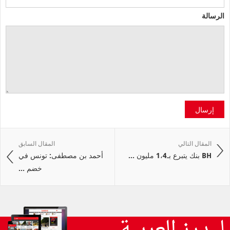
الرسالة
إرسال
المقال التالي
المقال السابق
BH بنك يتبرع بـ1،4 مليون ...
أحمد بن مصطفى: تونس في
خضم ...