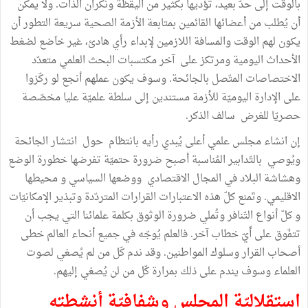
بالوقت إلى حدّ بعيد، تؤديها بكثير من اليقظة ونكران الذات. ولا يمكن
أن يُطلب من أعضائها القائمين بمتابعة الأزمة الصحية سريعة التطور أن
يكون لهم الوقت والمسافة اللازمين لإبداء رأي هادئ، غير خاَضع لضغط
الأحداث اليومية ومرتكز على آخر مكتسبات البحث العلمي متعدّد
الاختصاصات المتّصل بالجائحة. وسوف يكون عملهم أنجع لو ركّزوا
على الإدارة اليوميّة للأزمة مستندين إلى سلطة علميّة عليا مخصّصة
حصريّا للغرض سالف الذكر.
إن انشاء مجلس علمي أعلى يُبدي رأيه بانتظام حول انتشار الجائحة
ويُوصي بالتّدابير المُناسبة أصبح ضرورة حتميّة تفرضها خطورة الوضع
وهشاشة البلاد في المجال الاقتصادي ووضعها السياسي و محيطها
الاقليمي. وتَمنع كلّ هذه الاعتبارات القرارات المتردّدة وتبذير الإمكانيّات
و كلّ أنواع التّنافر وتُملي ضرورة الوثوق بكلمة علمائنا التي يجب أن
تتفّوق على أّيّ خطاب آخر. فالعلم يُوجّه في جميع أنحاء العالم خطى
أصحاب القرار وسلوك المواطنين. وقد ندم كّل من لم يُصغي لصوت
العلماء وسوف يندم على ذلك بمرارة كّل من لن يُصغي إليهم.
استقلاليّة المجلس وشفافيّة أنشطته