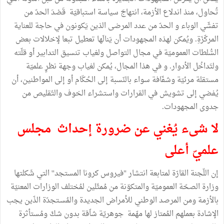
تُحاول، منذ اندلاع الأزمة، انتهاجَ سياسة استباقيّة قَصْدَ الحدّ من
تفشّي الوباء و الحدّ من عدد المرضى الذين يَكونون في حاجة للعناية
المركّزَةِ. ويُمكن لهذه المجهودات أن يَنالَها تعطيل تبعا لإخلالات بعض
السُّلطات العموميّة في مجال التواصل ولغياب تنسيق التدابير أو قلّته
ولتَداخُل الأدوار. و في هذا المجال، يُمكن لغياب وجهة نظرٍ علميّة
مستقلة مرئيّة وشفّافة سواء بالنّسبة إلى الحُكّام أو إلى المواطنين، أن
يُفضي إلى تشويش في القرارات واستشراء الخوف والتّقليص من
جدوى المجهودات.
لا شىء يُغني عن ضرورة إحداث مجلس
علميّ أعلى
إن اللّجنة القارّة لمتابعة انتشار "فيروس كرونا المستجد'' التي شَكلتها
وزارة الصحّة العموميّة والمتكوّنة من مُمثّلين لمُختلف الوزارات المعنيّة
بالأزمة ومن المرصد الوطني للأمراض الجديدة والمُسـتجدّة الذّين يجب
الإشادة بعملهم المُمتاز لها مهّمة جوهريّة شاّقة بدون شكّ ومُستأثرة