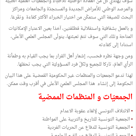
سوف يَهتدي كلّ من العمادة الوطنيّة للأطبّاء والجمعيّات العلميّة الطبيّة
والمرصد الوطني للأمراض الجديدة والمستجدّة والجامعات ومراكز
البحث للصيغة التي ستمكّن من اختيار الخبراء الأكثر كفاءة وتفّرغا.
و بالعمل بشفافيّة واستقلالية مُطلقتين، آخذا بعين الاعتبار الإمكانيّات
المتاحة وتلك التي سوف تتمّ تعبئتها، يتولّى المجلس العلمي الأعلى،
استنادا إلى كفاءته
ومن وجهة نظره فحسب، إشعار أهل القرار بما يجب القيام به وطمأنة
الرأي العامّ، تاركا للجميع ولكلّ فرد المسؤوليّة التي يجب تحمّلها.
لهذا تدعو الجمعيّات والمنظمات غير الحكوميّة المُمضية على هذا البيان
الحكومة إلى إنشاء هذا المجلس العلميّ الأعلى في أقرب وقت ممكن.
الجمعيّات و المنظمات الممضية
•
الائتلاف التونسي لإلغاء عقوبة الاعدام
•
الجمعية التونسية للتاريخ والتربية على المواطنة
•
الجمعية التونسية للدفاع عن الحريات الفردية
•
الجمعية التونسية للدفاع عن القيم الجامعية