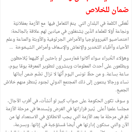
ضمان للخلاص
تُعْطَى الكلمة في البلدان التي يتمّ التّعامل فيها مع الأزمة بعقلانيّة
ونجاعة أوّلا للعلماء الذّين يَشتغلون في ميادين لهم علاقة بالجائحة:
اختصاصيو الفيروولوجيا والأمراض الجرثومّية والأوبئة والمناعة وعلم
الأحياء وأطّباء التّخدير والإنعاش والإسعاف وأمراض الشيخوخة ...
وهؤلاء الخُبراء سواء أكانوا مُمارسين أو باحثين أو كليهما يُلاحظون
ويطلعون على أحدث المعلومات وينشرون لتطوير المعرفة يومًا بيوم،
ساعة بساعة. و من حظّ تونس اليوم أّنّها لا تزال تضّم ضمن أبنائها
نساء ورجالا ينتمون إلى ذلك المجتمع الدولي لجنود يُنتظر منهم خلاصُ
الجميع.
و سوف تكون الحكومة على صواب كبير لو أنشأت، في أقرب الآجال،
مجلسا علميّا أعلى يُنير قراراتها في الغرض ويُسندها في مرحلة الأزمة
ثمّ في مرحلة ما بعد الأزمة التي يجب الانطلاق في الاستعداد لها من
الآن والتي ستكون إدارتها هي أيضا مُستَوْجَبة في إبّانها. وبسرعة،