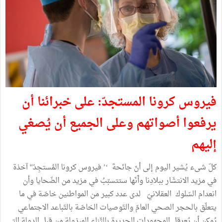
فيروس كرونا المستجدّ: على خبرائنا أن
يرفعوا أصواتهم وعلى الجميع أن يُصغي
إليهم
كلّ شىء يُشير اليوم إلى أنّ جائحةَ ‘’ فيروس كرونا المُستجِدّ'' آخذة
في مزيد الانتشَار ببلادِنا وأَنّها ستتسبّبُ في مزيد من الضّحايا وأن
انعدام السّلوك العقلانيّ لدى عدد كبير من المواطنين خاصّة في ما
يتعلّق بالحجر الصحي العامّ والتّوصيات الخاصّة بالتّباعد الاجتماعي
يُمكن أن يُعرقل المجهودات الجديرة بالثّناء المبذولة من قبل الدولة التي