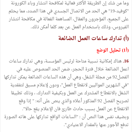
وما من شك إن الطريقة الأكثر فعالية لمكافحة انتشار وباء الكورونة
"كوفيد-19" هي الحد من الاتصال الجسدي في هذا الصدد، مما يحتّم
على الجميع، المؤجرون والعمّال، المساهمة الفعالة في مكافحة انتشار
الفيروس، وذلك باستخدام العمل عن بعد كلما أمكن ذلك.
(أ) تدارك ساعات العمل الضائعة
(أ1) تحليل الوضع
16.
هناك إمكانية نسبية متاحة لرئيس المؤسسة، وهي تدارك ساعات
اعمل الضائعة خلال فترة الحجر، ضمن الحد المنصوص عليه في
الفصل92 من مجلة الشغل، وهي أن هذه الساعات الضائعة يمكن تداركها
"في الشهرين المواليين لانقطاع العمل"، ودون لإعلام مسبق لتفقدية
الشغل بالانقطاع المشترك عن العمل وبكيفية التدارك، ، وذلك تطبيقا
لصريح الفصل 92 المذكور أعلاه والذي ينص على أنه: " إذا وقع
الانقطاع عن العمل بسبب حادث طارئ فان الإعلام يقع حالا".
وبضيف نفس هذا النص أن : "الساعات الواقع تداركها على هاته الصورة
تدفع الأجور عنها بالمقدار الاعتيادي".