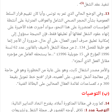
(5)
تنفيذ عقد الشغل
" .
13.
وفي الوضع الحالي الذي تمر به تونس، وأيا كان تقييم قرار السلط
العمومية بشأن الحجر الصحي الشامل والعواقب المترتبة على أنشطة
المؤسسات المتضررة على هذا النحو، سواء أجبرت هذه الأخيرة على
إنهاء عقود الشغل لعمّالها أو تعليقها فقط، فإن النتيجة ستؤول إلى
إمكانية تعليق صرف أجور العمال، على أي حال، ضرورة أن الأجر إنما
هو طبقا للفصل 134 ـ 2 من مجلة الشغل (أضيف بالقانون عدد 62 لسنة
1996 المؤرخ في 15 جويلية 1996): "...ما يستحقه العامل من مؤجره
مقابل العمل الذي أنجزه".
والأمر مصدر انشغال ثابت، وهو على غاية من الخطورة وهو في حاجة
إلى معالجة أشمل تتعدى، على أهميته، قرار "فتح خط تمويل بقيمة
300 م د كمساعدات لفائدة العمّال المحالين على البطالة الفنية".
(ب) التوصيات
14.
كما ورد في مقالنا المذكورة أعلاه، يقترح اتخاذ التدابير التالية:
التوصية عدد 1:
تلافي أوجه القصور في مجلة الشغل وتشريعات