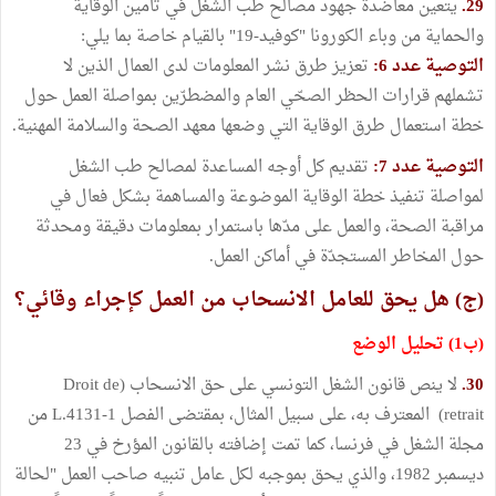
29.
يتعين معاضدة جهود مصالح طب الشغل في تأمين الوقاية
والحماية من وباء الكورونا "كوفيد-19" بالقيام خاصة بما يلي:
التوصية عدد 6:
تعزيز طرق نشر المعلومات لدى العمال الذين لا
تشملهم قرارات الحظر الصحّي العام والمضطرّين بمواصلة العمل حول
خطة استعمال طرق الوقاية التي وضعها معهد الصحة والسلامة المهنية.
التوصية عدد 7:
تقديم كل أوجه المساعدة لمصالح طب الشغل
لمواصلة تنفيذ خطة الوقاية الموضوعة والمساهمة بشكل فعال في
مراقبة الصحة، والعمل على مدّها باستمرار بمعلومات دقيقة ومحدثة
حول المخاطر المستجدّة في أماكن العمل.
(ج) هل يحق للعامل الانسحاب من العمل كإجراء وقائي؟
(ب1) تحليل الوضع
30.
لا ينص قانون الشغل التونسي على حق الانسحاب (Droit de
retrait) المعترف به، على سبيل المثال، بمقتضى الفصل L.4131-1 من
مجلة الشغل في فرنسا، كما تمت إضافته بالقانون المؤرخ في 23
ديسمبر 1982، والذي يحق بموجبه لكل عامل تنبيه صاحب العمل "لحالة