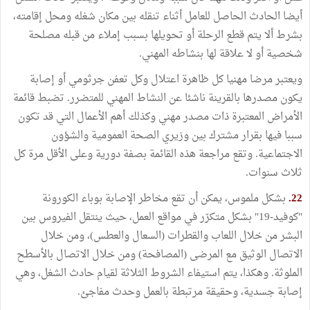
أيضا الحادث الحاصل للعامل أثناء تنقله بين مكان شغله ومحل إقامته،
بشرط ألا يتم قطع الرحلة أو تحويلها بسبب إملاء من قبله مصلحة
شخصية أو لا علاقة لها بنشاطه المهني.
ويعتبر مرضا مهنيا كل ظاهرة اعتلال وكل تعفن جرثومي أو إصابة
يكون مصدرها بالقرينة ناشئا عن النشاط المهني للمتضرر. تضبط قائمة
الأمراض المعتبرة ذات مصدر مهني وكذلك أهم الأعمال التي قد تكون
سببا فيها بقرار مشترك بين وزيري الصحة العمومية والشؤون
الاجتماعية. وتقع مراجعة هذه القائمة بصفة دورية وعلى الأقل مرة كل
ثلاث سنوات.
22.
بشكل ملموس، يمكن أن تقع مخاطر الإصابة بوباء الكورونة
"كوفيد-19" بشكل متكرّر في مواقع العمل، حيث ينتقل الفيروس بين
البشر من خلال اللعاب والقطرات (السعال والعطس)، ومن خلال
الاتصال الوثيق مع المرضى (المصافحة) ومن خلال الاتصال بالأسطح
الملوثة. وهكذا، يتم استيفاء الشروط الثلاثة لقيام حادث الشغل، وهي
إصابة جسدية، وحقيقة مرتبطة بالعمل وحدث مفاجئ.