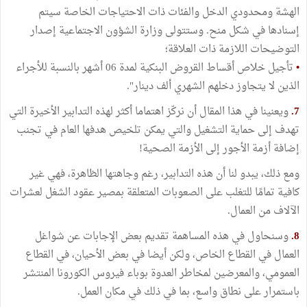
الهشة ومحدودي الدخل والفئات ذات الاحتياجات الخاصة سيتم
إسنادها في شكل منح. وستتولى وزارة الشؤون الاجتماعية إصدار
التوضيحات اللازمة ذات العلاقة؛
•
تأجيل خلاص أقساط القروض البنكية لمدة 06 أشهر بالنسبة للأجراء
الذين لا يتجاوز دخلهم الشهري ألف دينار".
7.
ويعنينا في هذا المقال أن نركّز اهتماما أكثر لهذه التدابير الأخيرة التي
تهدف إلى حماية التشغيل والتي يمكن تلخيص هدفها العام في تجنب
إضافة أزمة الأجور إلى الأزمة الصحية!
ومع ذلك، يبدو لنا أن هذه التدابير، رغم وجاهتها الظاهرة، فهي غير
كافية تمامًا للتغلب على الصعوبات المتعلقة بمصير عقود الشغل لعشرات
الآلاف من العمال.
8.
وسنحاول في هذه المساهمة تقديم بعض الإجابات عن شواغل
العمال في القطاع الخاص، ولكن أيضا في بعض الأحيان، في القطاع
العمومي، والمعرضين لمخاطر العدوة بوباء فيروس الكورونا المنتشر
باستمرار على نطاق واسع، بما في ذلك في مكان العمل.