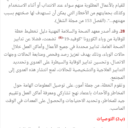
للقيام بالأعمال المطلوبة منهم سواء عند الانتداب أو أثناء الاستخدام
وكذلك بحمايتهم من الأخطار التي يمكن أن تستهدف لها صحّتهم بسبب
مهنتهم...". (الفصل 153 من مجلة الشغل).
28.
وقد أصدر معهد الصحة والسلامة المهنية دليل تخطيط خطة
(6)
للوقاية من وباء الكورونا "كوفيد-19"
تضمنت، فضلا عن تدابير
الصحة العامة، تدابير محددة في جميع الأعمال وأماكن العمل خلال
حالات الوباء، وذلك بهدف تعزيز رصد وفحص ومتابعة الحالات وجهات
الاتصال، وتحسين تدابير الوقاية والسيطرة على العدوى وتحدديد
التدابير العلاجية والتشخيصية للحالات، لمنع انتشار هذه العدوى إلى
المجتمع.
وتقوم الخطة، من جملة أمور، على توصيل المعلومات الهامة حول
المخاطر والأحداث باعتماد نهج تشاركي ومعرفة أماكن العمل وتقييم
جيد للمخاطر، وتحديد الاحتياجات والحصول على المعدات في الوقت
المناسب.
(ب2) التوصيات