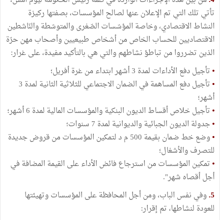
4.
من بين هذه الإجراءات الواردة في كلمة رئيس الحكومة ليوم أمس،
تأتي تلك التي تم الإعلان عنها لصالح المؤسسات، بصفتها ركيزة
النشاط الاقتصادي، وخاصة المؤسّسات الصّغرى والمتوسّطة والنّاشطين
الاقتصاديين للحساب الخاص من أشخاص طبيعيين وأصحاب مهن حرّة
الذين تضرروا من تباطؤ نشاطهم والتي هي بالتأكيد مفيدة، على غرار:
•
تأجيل دفع الأداءات لمدة 3 أشهر ابتداء من غرة أفريل؛
•
تأجيل دفع المساهمة في الضمان الاجتماعي للثلاثية الثانية لمدة 3
أشهر؛
•
تأجيل خلاص أقساط الديون البنكية والمؤسسات المالية لمدة 6 أشهر؛
•
جدولة الديون الجبائية والديوانية لمدة 7 سنوات؛
•
وضع خط ضمان بقيمة 500 م د لتمكين المؤسسات من قروض جديدة
للتصرف والأشغال؛
•
تمكين المؤسسات من استرجاع فائض الأداء على القيمة المضافة في
أجل أقصاه شهر".
5.
وفي نفس الباب، ومن أجل المحافظة على المؤسسات وتهيئتها
للعودة لنشاطها، تم إقرار: