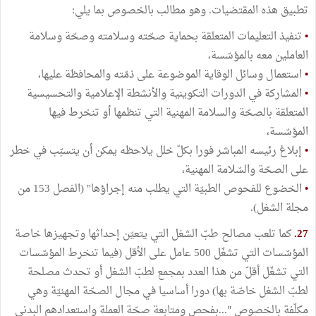
تطبيق هذه المقتضيات. وهو مطالب بالخصوص بما يلي:
•
تنفيذ التعليمات المتعلقة بحماية صحّته وسلامته وصحّة وسلامة
العاملين معه بالمؤسّسة،
•
استعمال وسائل الوقاية الموضوعة على ذمّته والمحافظة عليها،
•
المشاركة في الدورات التكوينية والأنشطة الإعلامية والتحسيسية
المتعلقة بالصحّة والسلامة المهنية التي تنظمها أو تنخرط فيها
المؤسّسة،
•
إبلاغ رئيسه المباشر فورا بكلّ خلل يلاحظه يمكن أن يتسبّب في خطر
على الصحّة والسّلامة المهنية،
•
الخضوع للفحوص الطبيّة التي يطلب منه إجراؤها" (الفصل 153 من
مجلة الشغل).
27.
كما تلعب مصالح طبّ الشغل التي يتعيّن إحداثها وتجهيزها خاصة
المؤسّسات التي تشغّل 500 عامل على الأقل (فيما تنخرط المؤسّسات
التي تشغّل أقلّ من هذا العدد بمجمع لطبّ الشغل أو تحدث مصلحة
لطبّ الشغل خاصّة بها) دورا أساسيا في مجال الصحّة المهنيّة وهي
مكلّفة بالخصوص "...بفحص ومتابعة صحّة العملة واستعدادهم البدني