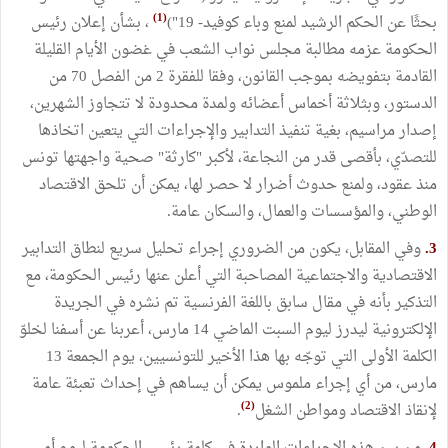
(1)
بحثًا عن الحكم الرشيد لمنع وباء كوفيد- 19")
، بشأن إعلان رئيس
الحكومة عزمه مطالبة مجلس نواب الشعب في غضون الأيام القليلة
القادمة بتفويضه بموجب القانون، وفقا للفقرة 2 من الفصل 70 من
الدستور، وبثلاثة أخماس أعضائه ولمدة محدودة لا تتجاوز الشهرين،
إصدار مراسيم، بغية تنفيذ التدابير والإجراءات التي يتعين اتخاذها
للتصدّي، بأقصى قدر من النجاعة، لأكبر "كارثة" صحية واجهتها تونس
منذ عقود، ولمنع حدوث أضرار لا حصر لها، يمكن أن تلحق الاقتصاد
الوطني، والمؤسسات والعمال، والسكان عامة.
3.
وفي المقابل، يكون من الضروري إجراء تحليل سريع لنطاق التدابير
الاقتصادية والاجتماعية المصاحبة التي أعلن عنها رئيس الحكومة، مع
التذكير بأنه في مقال سابق باللغة الفرنسية تم نشره في الجريدة
الإلكترونية ليدرز ليوم السبت الماضي 14 مارس، أعربنا عن أسفنا لخلوّ
الكلمة الأولى التي توجّه بها هذا الأخير للتونسيين، يوم الجمعة 13
مارس، من أي إجراء ملموس يمكن أن يساهم في إحداث تعبئة عامة
(2)
لإنقاذ الاقتصاد ومواطن الشغل
.