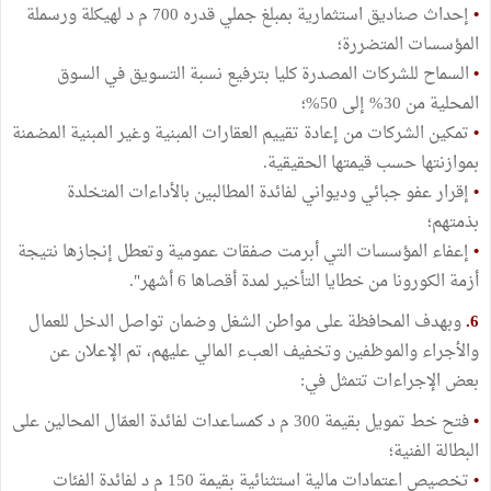
•
إحداث صناديق استثمارية بمبلغ جملي قدره 700 م د لهيكلة ورسملة
المؤسسات المتضررة؛
•
السماح للشركات المصدرة كليا بترفيع نسبة التسويق في السوق
المحلية من 30% إلى 50%؛
•
تمكين الشركات من إعادة تقييم العقارات المبنية وغير المبنية المضمنة
بموازنتها حسب قيمتها الحقيقية.
•
إقرار عفو جبائي وديواني لفائدة المطالبين بالأداءات المتخلدة
بذمتهم؛
•
إعفاء المؤسسات التي أبرمت صفقات عمومية وتعطل إنجازها نتيجة
أزمة الكورونا من خطايا التأخير لمدة أقصاها 6 أشهر".
6.
وبهدف المحافظة على مواطن الشغل وضمان تواصل الدخل للعمال
والأجراء والموظفين وتخفيف العبء المالي عليهم، تم الإعلان عن
بعض الإجراءات تتمثل في:
•
فتح خط تمويل بقيمة 300 م د كمساعدات لفائدة العمّال المحالين على
البطالة الفنية؛
•
تخصيص اعتمادات مالية استثنائية بقيمة 150 م د لفائدة الفئات