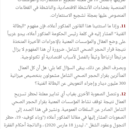
تعريفها بالفصل 10 من مجلة تشجيع الاستثمارات، والمؤسسات
المنتصبة بفضاءات الأنشطة الاقتصادية، والناشطة في القطاعات
المنصوص عليها بمجلة تشجيع الاستثمارات.
11.
وإذا ما استثنينا هذا القانون المذكور أعلاه، فإن مفهوم "البطالة
القنية" المشار إليه في كلمة رئيس الحكومة المذكور أعلاه، يبدو غريباً
على وضع العمّال والمؤسسات المعنية بالإجراءات الأخيرة المتخذة
نتيجة قرار الحجر الصحي الشامل، ضرورة أن هذا المفهوم لا يزال
مرتبطاً ارتباطاً وثيقاً بالفصل لأسباب اقتصادية أو تكنولوجية.
وبصرف النظر عن ذلك، يبقى السؤال كما بلي: هل أن كل العمال
المتأثرين بقرار الحجر الصحي الشامل مشمولون بتخصيص ميزانية
300 مليون دينار وإجراء التعويض عن البطالة الفنية؟
12.
وتتصل الصعوبة الأخرى بغياب أي تدابير معلنة لحظر تسريح
العمال نتيجة توقف نشاط المؤسسات المعنية بقرار الحجر الصحي
الشامل الصادر عن السلطات العمومية. ونشير في هذا الصدد إلى
الصعوبات المشار إليها في مقالنا المذكور أعلاه ("وباء كوفيد- 19، حظر
التجول وعقود الشغل "، ليدرز 18 مارس 2020) ، والناتجة أحكام الفقرة