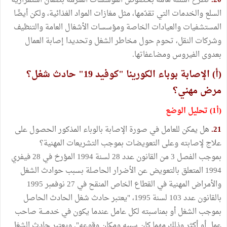
20.
تطرح أسئلة هامة بخصوص المؤسسات الملزمة بضمان استمرارية
السلع والخدمات التي تقدّمها، مثل مغازات المواد الغذائية، ولكن أيضًا
المستشفيات والعيادات الخاصة ومؤسسات الأشغال العامة والتنظيف
وشركات النقل، تحوم حول مخاطر الشغل وتحديدا إصابة العمال
بعدوى الفيروس ومضاعفاتها.
(أ) الإصابة بوباء الكورينا "كوفيد 19" حادث شغل؟
مرض مهني؟
(أ1) تحليل الوضع
21.
هل يمكن للعامل في صورة الإصابة بالوباء المذكور الحصول على
علاج لإصابته وعلى التعويضات بموجب التشريعات المهنية؟
بموجب الفصل 3 من القانون عدد 28 لسنة 1994 المؤرخ في 28 فيفري
1994 المتعلق بالتعويض عن الأضرار الحاصلة بسبب حوادث الشغل
والأمراض المهنية في القطاع الخاص المنقح في 27 نوفمبر 1995
بالقانون عدد 103 لسنة 1995، "يعتبر حادث شغل الحادث الحاصل
بموجب الشغل أو بمناسبته لكل عامل عندما يكون في خدمـــة صاحب
عمل أو أكثر وذلك مهما كان سببه ومكان وقوعه". ويعتبر حادث الشغل