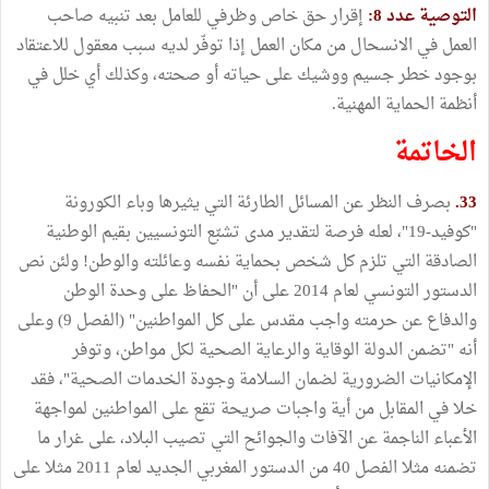
التوصية عدد 8:
إقرار حق خاص وظرفي للعامل بعد تنبيه صاحب
العمل في الانسحال من مكان العمل إذا توفّر لديه سبب معقول للاعتقاد
بوجود خطر جسيم ووشيك على حياته أو صحته، وكذلك أي خلل في
أنظمة الحماية المهنية.
الخاتمة
33.
بصرف النظر عن المسائل الطارئة التي يثيرها وباء الكورونة
"كوفيد-19"، لعله فرصة لتقدير مدى تشبّع التونسيين بقيم الوطنية
الصادقة التي تلزم كل شخص بحماية نفسه وعائلته والوطن! ولئن نص
الدستور التونسي لعام 2014 على أن "الحفاظ على وحدة الوطن
والدفاع عن حرمته واجب مقدس على كل المواطنين" (الفصل 9) وعلى
أنه "تضمن الدولة الوقاية والرعاية الصحية لكل مواطن، وتوفر
الإمكانيات الضرورية لضمان السلامة وجودة الخدمات الصحية"، فقد
خلا في المقابل من أية واجبات صريحة تقع على المواطنين لمواجهة
الأعباء الناجمة عن الآفات والجوائح التي تصيب البلاد، على غرار ما
تضمنه مثلا الفصل 40 من الدستور المغربي الجديد لعام 2011 مثلا على