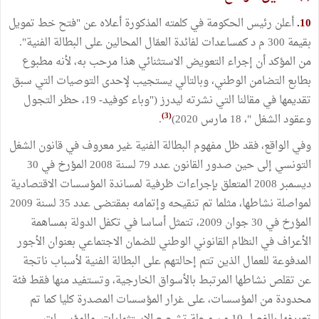
10.
أعلن رئيس الحكومة في كلمته المذكورة أعلاه عن "فتح خط تمويل
بقيمة 300 م د كمساعدات لفائدة العمّال المحالين على البطالة الفنية".
من المؤكد أن إجراء التعويض الاستثنائي هذا مرحب به، لأنه مطبوع
بطابع التضامن الوطني، وبالتالي يستجيب لإحدى التوصيات التي سبق
تقديمها في مقالنا التي نشرته ليدرز ("وباء كوفيد- 19، حظر التجول
(3)
وعقود الشغل "، 18 مارس 2020)
.
وفي الواقع، فقد ظل مفهوم البطالة الفنية غير معروف في قانون الشغل
التونسي إلى حين صدور القانون عدد 79 لسنة 2008 المؤرخ في 30
ديسمبر 2008 المتعلق بإجراءات ظرفية لمساندة المؤسسات الاقتصادية
لمواصلة نشاطها، مثلما تم تنقيحه وإتمامه بمقتضى عدد 35 لسنة 2009
المؤرخ في 30 جوان 2009، تتمثل أساسا في تكفل الدولة بمساهمة
الأعراف في النظام القانوني الوطني للضمان الاجتماعي بعنوان الأجور
المدفوعة للعمال الذين تتم إحالتهم على البطالة الفنية لأسباب ناتجة
عن تقلص نشاطها المرتبط بالأسواق الخارجية، وتستفيد منها فقط فئة
محدودة من المؤسسات، على غرار المؤسسات المصدرة كليا كما تم