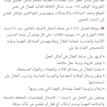
25.
يمثل مكان العمل أكثر الفضاءات معرضا للخطر بشكل العدوى بوباء
الكورونة "كوفيد-19"، حيث تشكل الكثافة العالية للعمال في نفس
الموقع وتعدد التبادلات والاتصالات بينهم وبين المواطنين عوامل تفضي
إلى انتشار العدوى.
26.
ووفقا للفصل 152-2 من مجلة الشغل (أضيف بالقانون عدد 62 لسنة
1996 المؤرخ في 15 جويلية 1996)، "على كلّ مؤجّر أن يتّخذ التدابير
اللاّزمة والمناسبة لحماية العمّال ووقايتهم من المخاطر المهنية وعليه
بالخصوص القيام بما يلي:
•
السهر على صحّة العمّال في أماكن العمل،
•
توفير ظروف وبيئة عمل ملائمة،
•
حماية العمّال من مخاطر الآلات والمعدّات والمواد المستعملة،
•
توفير وسائل الوقاية الجماعية والفردية المناسبة وتدريب العمّال على
استخدامها،
•
إعلام وتوعية العملة بمخاطر المهنة التي يمارسونها".
ويتعيّن على العامل من ناحيته، "...الامتثال للمقتضيات المتعلقة بالصحّة
والسّلامة المهنية وعدم ارتكاب أيّ فعل أو تقصير من شأنه عرقلة