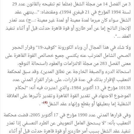
3 من الفصل 14 من مجلة الشغل (مثلما تم تنقيحه بالقانون عدد 29
لسنة 1994 المؤرخ في 21 فيفري 1994)، ومقتضاه: "...ينتهي عقد
الشغل سواء كان مبرما لمدة معينة أو لمدة غير معينة :...ج) عند تعذر
الإنجاز الناتج إما عن أمر طارئ أو قوة قاهرة حدثت قبل أو أثناء تنفيذ
العقد ...".
ولا شك في هذا المجال أن وباء الكورونة "كوفيد-19" وقرار الحجر
الصحي الشامل المترتب عنه يكتسي جميع خصائص القوة القاهرة على
معنى الفصل 283 من مجلة الالتزامات والعقود (استحالة التوقع،
استحالة الدرء والصبغة الخارجة عن نطاق المدين). وقد سبق لمحكمة
التعقيب الإقرار بذلك في عدة قرارات، على غرار القرار المدني عدد
10138 مؤرخ في 13 أكتوبر 1984، والذي اعتبرت فيه أنه: "لحكام
الموضوع الاجتهاد في تقدير القوة القاهرة وتقدير تأثيرها على العلاقة
(4)
الشغلية إما بتعليقها أو بقطع وإنهاء عقد الشغل
" .
وفي قرارها المدني عدد 1990 مؤرخ في 17 أكتوبر 2005، قضت محكمة
التعقيب بأنه: "لا يستحق العامل التعويض عن الطرد التعسفي إذا تعذر
تنفيذ عقد الشغل بسبب أمر طارءئ أو قوة قاهرة حدثت قبل أو أثناء