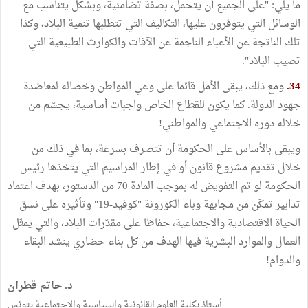
ما يلي: "على الجميع أن يتحمل، بصفة تضامنية، وبشكل يتناسب مع
الوسائل التي يتوفرون عليها، التكاليف التي تتطلبها تنمية البلاد، وكذا
تلك الناتجة عن الأعباء الناجمة عن الآفات والكوارث الطبيعية التي
تصيب البلاد".
34.
ومع ذلك، يبقى الأمل قائما على وعي المواطن وخصاله لمعاضدة
جهود الدولة. كما يكون للقطاع الخاص واجبات أساسية، يجسّم من
خلاله دوره الاجتماعي والمواطني!
ويبقى بالأساس على الحكومة أن تتصرف بسرعة، بما في ذلك من
خلال تقديم مشروع قانون أو في إطار المراسيم التي يتخذها رئيس
الحكومة لو تم التفويض له بموجب المادة 70 من الدستور، بهدف اعتماد
تدابير تمكّن من مجابهة وباء الكورونة "كوفيد-19" وتأثيره على نسق
الحياة الاقتصادية والاجتماعية، حفاظا على مقدّرات البلاد، والتي يمثّل
العمال والموارد البشرية فيها الهدف من كل بناء حضاري ينشد البقاء
والدوام!
د. حاتم قطران
أستاذ بكلية العلوم القانونية والسياسية والاجتماعية بتونس