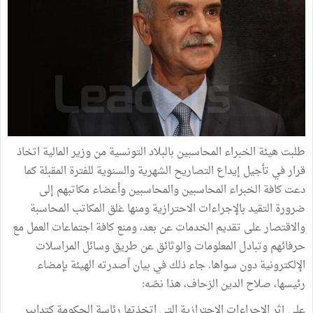
طلبت هيئة الخبراء المحاسبين بالبلاد التونسية من وزير المالية اتخاذ
قرار في تأجيل إيداع التصاريح الشهرية والسنوية للفترة المقبلة كما
دعت كافة الخبراء المحاسبين والمحاسبين وأعضاء مكاتبهم إلى
ضرورة التقيد بالإجراءات الاحترازية ومنها غلق المكاتب المحاسبة
والاقتصار على تقديم الخدمات عن بعد، ومنع كافة اجتماعات العمل مع
حرفائهم وتبادل المعلومات والوثائق عن طريق وسائل المراسلات
الإلكترونية دون سواها. جاء ذلك في بيان اًصدرته الهيئة بإمضاء
رئيسها، صلاح الدين الزحاف، هذا نصّه:
على إثر الإجراءات الاحترازية التي اتخذتها رئاسة الحكومة كتدابير