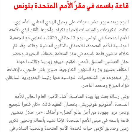
قاعة باسمه في مقرّ الأمم المتحدة بتونس
اليوم وبعد مرور عشر سنوات على رحيل الهادي العنابي المأساوي،
تتالت التكريمات والمناسبات لإحياء ذكراه. وآخرها اللّقاء الذي نظّمته
الأمم المتحدة في تونس، يوم 13 جانفي 2020، بالتعاون مع الجمعية
التونسية للأمم المتحدة، للاحتفال بالذكرى العاشرة لوفاته. وقد تمّ
خلاله تدشين قاعة باسمه في مقرّ المنظمة بضفاف البحيرة. وحضر
حفل التدشين المنسّق الأممي المقيم، دييغو زوريلا وكاتب الدولة
المكلّف بتسيير وزارة الشؤون الخارجية، صبري باش طبجي، بالإضافة
إلى مجموعة من الشخصيات التونسية منها رئيسا الجمهورية السابقان،
فؤاد المبزع ومحمد الناصر.
وفي رسالة بعث بها بهذه المناسبة، أشاد الأمين العام الحالي للأمم
المتحدة، أنطونيو غوتيريش، بخصال الفقيد قائلا: «كان فخرا للجميع
ونحن نرى جهوده من أجل عالم أفضل» وأضاف: «من خلال تدشين
قاعة باسمه في مبنى الأمم المتحدة، فإنّنا نشيد بأعماله ونحيي ذكرى
زميل وصديق كرّس حياته لخدمة الأمم المتحدة ولقضية السلام في