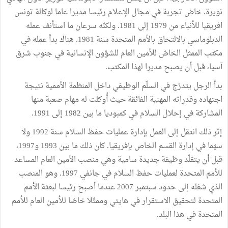
نويرة. خاض تجربة في مجال الإعلام رئيسا مديرا عاما لوكالة تونس
افريقيا للأنباء من 1979 إلى 1981. ولكنّه سرعان ما استأنف عمله
الدبلوماسي بالالتحاق بالأمم المتحدة سنة 1981. هناك بدأ عمله في
مكتب الممثل الخاصّ للأمين العام للشؤون الإنسانية في جنوب شرق
آسيا، قبل أن يصبح مديرا لهذا المكتب.
بدأ الرجل يتدرّج في السلّم الوظيفي داخل المنظمة الأممية نتيجة
اجتهاده وقدراته المهنية الفائقة حيث أُوكلت له مهام صعبة منها
المشاركة في إحلال السلام في كمبوديا ما بين 1982 إلى 1991.
إثر ذلك انتقل إلى العمل بإدارة عمليات حفظ السلام سنة 1992 ولا
سيّما في إدارة القسم الخاص بإفريقيا. كان ذلك ما بين 1993 و1997،
قبل أن يتقلّد وظيفة جديدة سامية وهي منصب الأمين العام المساعد
للأمم المتحدة لعمليات حفظ السلام في جانفي 1997. وهو المنصب
الذي شغله إلى حدود سبتمبر 2007 عندما أصبح رئيسا لبعثة الأمم
المتحدة لتحقيق الاستقرار في هايتي وممثّلا خاصّا للأمين العام للأمم
المتحدة في هذا البلد.