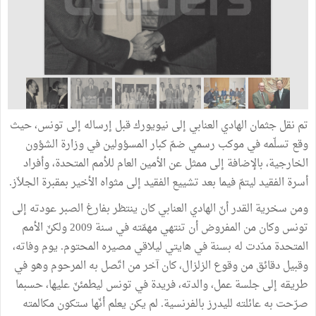
تم نقل جثمان الهادي العنابي إلى نيويورك قبل إرساله إلى تونس، حيث
وقع تسلّمه في موكب رسمي ضمّ كبار المسؤولين في وزارة الشؤون
الخارجية، بالإضافة إلى ممثل عن الأمين العام للأمم المتحدة، وأفراد
أسرة الفقيد ليتمّ فيما بعد تشييع الفقيد إلى مثواه الأخير بمقبرة الجلاّز.
ومن سخرية القدر أنّ الهادي العنابي كان ينتظر بفارغ الصبر عودته إلى
تونس وكان من المفروض أن تنتهي مهمّته في سنة 2009 ولكنّ الأمم
المتحدة مدّدت له بسنة في هايتي ليلاقي مصيره المحتوم. يوم وفاته،
وقبيل دقائق من وقوع الزلزال، كان آخر من اتّصل به المرحوم وهو في
طريقه إلى جلسة عمل، والدته، فريدة في تونس ليطمئنّ عليها، حسبما
صرّحت به عائلته لليدرز بالفرنسية. لم يكن يعلم أنّها ستكون مكالمته