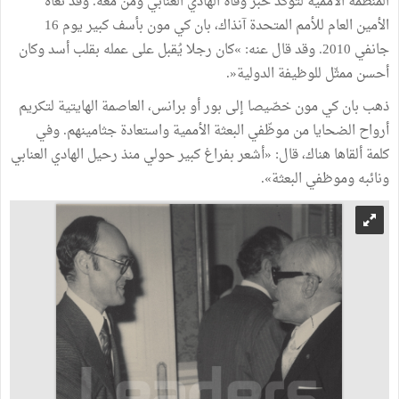
المنظمة الأممية لتؤكّد خبر وفاة الهادي العنابي ومن معه. وقد نعاه
الأمين العام للأمم المتحدة آنذاك، بان كي مون بأسف كبير يوم 16
جانفي 2010. وقد قال عنه: »كان رجلا يُقبل على عمله بقلب أسد وكان
أحسن ممثّل للوظيفة الدولية«.
ذهب بان كي مون خصّيصا إلى بور أو برانس، العاصمة الهايتية لتكريم
أرواح الضحايا من موظّفي البعثة الأممية واستعادة جثامينهم. وفي
كلمة ألقاها هناك، قال: «أشعر بفراغ كبير حولي منذ رحيل الهادي العنابي
ونائبه وموظفي البعثة».