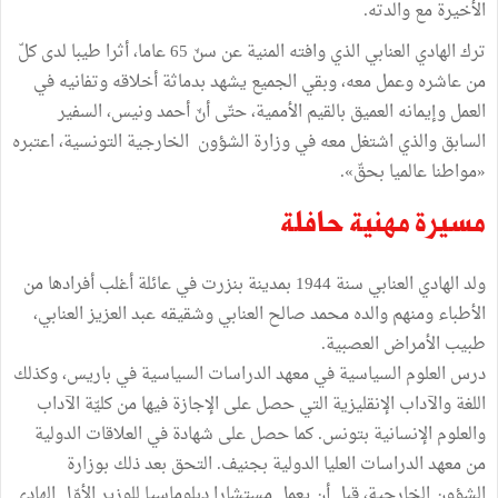
الأخيرة مع والدته.
ترك الهادي العنابي الذي وافته المنية عن سنّ 65 عاما، أثرا طيبا لدى كلّ
من عاشره وعمل معه، وبقي الجميع يشهد بدماثة أخلاقه وتفانيه في
العمل وإيمانه العميق بالقيم الأممية، حتّى أنّ أحمد ونيس، السفير
السابق والذي اشتغل معه في وزارة الشؤون الخارجية التونسية، اعتبره
«مواطنا عالميا بحقّ».
مسيرة مهنية حافلة
ولد الهادي العنابي سنة 1944 بمدينة بنزرت في عائلة أغلب أفرادها من
الأطباء ومنهم والده محمد صالح العنابي وشقيقه عبد العزيز العنابي،
طبيب الأمراض العصبية.
درس العلوم السياسية في معهد الدراسات السياسية في باريس، وكذلك
اللغة والآداب الإنقليزية التي حصل على الإجازة فيها من كليّة الآداب
والعلوم الإنسانية بتونس. كما حصل على شهادة في العلاقات الدولية
من معهد الدراسات العليا الدولية بجنيف. التحق بعد ذلك بوزارة
الشؤون الخارجية، قبل أن يعمل مستشارا دبلوماسيا للوزير الأوّل الهادي