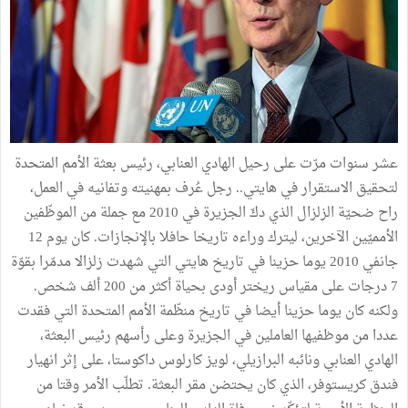
عشر سنوات مرّت على رحيل الهادي العنابي، رئيس بعثة الأمم المتحدة
لتحقيق الاستقرار في هايتي.. رجل عُرف بمهنيته وتفانيه في العمل،
راح ضحيّة الزلزال الذي دكّ الجزيرة في 2010 مع جملة من الموظّفين
الأمميّين الآخرين، ليترك وراءه تاريخا حافلا بالإنجازات. كان يوم 12
جانفي 2010 يوما حزينا في تاريخ هايتي التي شهدت زلزالا مدمّرا بقوّة
7 درجات على مقياس ريختر أودى بحياة أكثر من 200 ألف شخص.
ولكنه كان يوما حزينا أيضا في تاريخ منظّمة الأمم المتحدة التي فقدت
عددا من موظفيها العاملين في الجزيرة وعلى رأسهم رئيس البعثة،
الهادي العنابي ونائبه البرازيلي، لويز كارلوس داكوستا، على إثر انهيار
فندق كريستوفر، الذي كان يحتضن مقر البعثة. تطلّب الأمر وقتا من