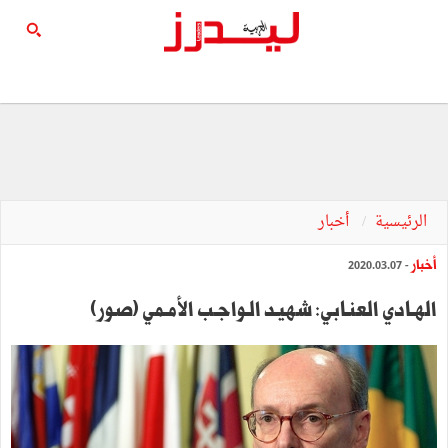
الرئيسية
أخبار
أخبار
- 2020.03.07
الهـادي العنـابي: شهيـد الـواجـب الأمـمي (صور)