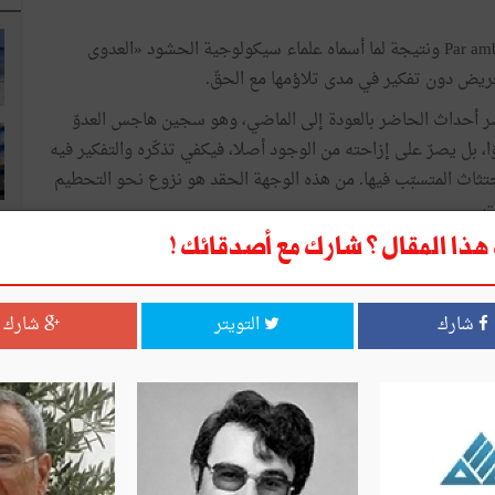
ويستشري الغلّ في الغالب بفعل التأثّر «بالجوّ العام» Par ambiance ونتيجة لما أسماه علماء سيكولوجية الحشود «العدوى
حريض دون تفكير في مدى تلاؤمها مع الحقّ.
ا. إذ الحاقد يفسّر أحداث الحاضر بالعودة إلى الماضي، وهو سجين هاجس العدوّ
دوّا، بل يصرّ على إزاحته من الوجود أصلا، فيكفي تذكّره والتفكير فيه
باجتثاث المتسبّب فيها. من هذه الوجهة الحقد هو نزوع نحو التحطيم
ت.
ذا المقال ؟ شارك مع أصدقائك !
متورّمة بحكم تشدّدها، بل هي في نظر علم النفس شخصية صغيرة جدّا
والخطر، لذلك فهو في حالة استنفار دائم، ومكبّل بشعور العجز الذي
شارك
التويتر
شارك
ب جدّا أن يتحلّى بشجاعة الصفح والعفو وإنّها لكبيرة إلاّ على
 الصادقين. ويزداد الأمر صعوبة طالما بقيت الطريق نحو المصالحة
ا
الباطل.
ويبلـغ الحقـد مـداه حين يتحوّل إلى اضطهاد. ذلك ما أشار له المفكّر الكبير «Edgar Morin» عندما كتب سنة 2002 عن تحوّل
اضطهاد والعنصرية على الفلسطينيين. كلّفته هذه الفكرة ملاحقة