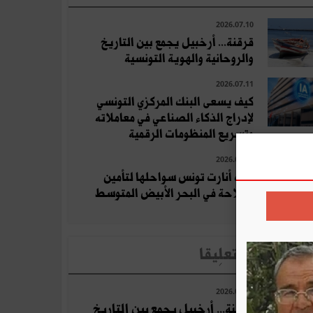
2026.07.10
قرقنة... أرخبيل يجمع بين التاريخ
والروحانية والهوية التونسية
2026.07.11
كيف يسعى البنك المركزي التونسي
لإدراج الذكاء الصناعي في معاملاته
وتسريع المنظومات الرقمية
2026.07.11
كيف أنارت تونس سواحلها لتأمين
الملاحة في البحر الأبيض المتوسط
لأخبار الأكثر تعلِيقا
2026.07.10
قرقنة... أرخبيل يجمع بين التاريخ