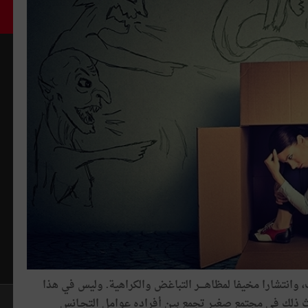
 وانتشارا مخيفا لمظاهــــر التباغض والكراهية. وليس في هذا
ذلك في مجتمع صغير تجمع بين أفراده عوامل التجـانس