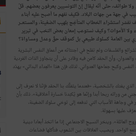
ل ولا طوائف، حتّى أنّه ليقال إنّ التونسيين يعرفون بعضهم. قلّ
يب في جهة من جهات البلاد. فكيف نفهم ما أصبح عليه أبناء
أ
 نفسّر استشراء الخطاب المتأجّج بلهيب الضغينة، والمستعـــر
حياء ولا الأموات؟ وكيف نستوعب إمعان بعض النخب في تبرير
يسري بين العامة كسلوك طبيعي بل كموقف حقّ وعدل ومساواة؟
لشرائع والفلسفات ولم تفلح في اجتثاثه من أعماق النفس البشرية
والعدوان، وأنّ الحقد كامن فيه وقادر على أن يتجاوز الذات الفردية
النفس وكبح جماحها العدواني. لذلك فإن هذا «العِداء البدائي» يهدّد
لحقد شبيه بالفيروس الذي يفتك بالشخصية، «فعندما يتَمَلَّك بنا الحقد فإنّنا لا نعرف إلى
 من ورائه ربحا أبدا وإنّما هو يُكبّدنا خسارة أخلاقية». ذلك بأنّ
ر في وجاهة الأسباب التي تدفعه إلى توخي سلوك الضغينة،
رّف عليها بسهولة.
 العائلة». وينخر النسيج الاجتماعي إذا ما اتخذ أبعادا دينية
تمع الواحد. ويصيب العلاقات بين الشعوب فتأكلها فضاعات
ا