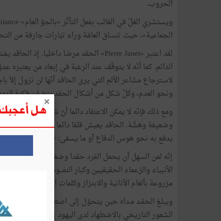
الحروب.
الجماعية»، حيث تنساق العامّة وراء تيّارات جارفة من الت
لقد اعتبر «Pierre Janet» الحقد مرضا داخلي
الدائم. كما أنّه لا يتوقّف عند الرغبة في إبعاد من يعتبره ع
لاسترجاع مشاعر الألم التي يرى الحاقد أنّها لن تزول إلاّ 
ونحو العدم، وكلّ شكل من أشكال الحقد يتضمّن فكرة المو
هل أعجبك ه
ومع ذلك فإنّه لا يمكن الاعتقاد دائما أنّ شخصية الحاقد 
وضعيفة وهشّة. الحاقد يعيش قلقا دائما واستشعارا للتهديد 
يدفع به نحو هوس الدفاع أو ما يسمّى: Délires de défense.
إنّه لمن السهل أن يحمل الفرد حقدا وضغينة، ولكنّه من الصع
الأنبياء والزعماء الحقيقيين وكبار النفـــوس من المناضلين
مزروعة بألغام الأنانية والابتزاز وكلمات الحقّ التي يراد بها 
الشعور التاريخي بالاضطهاد لدى اليهود إلى ممارسة نفس ال