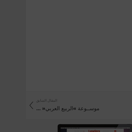
المقال السابق
موســوعة »الربيع العربي« ...