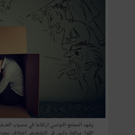
يشهد المجتمع التونسي ارتفاعا في منسوب العنـــف،
القول مبالغة، وليس في التشخيص اختلاف. يحدث 