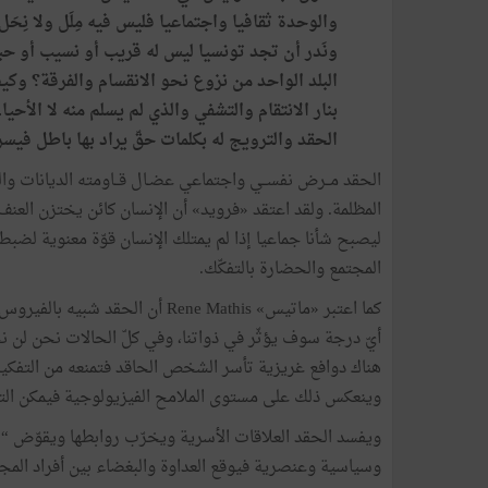
والوحدة ثقافيا واجتماعيا فليس فيه مِلَل ولا نِحَ
ونَدر أن تجد تونسيا ليس له قريب أو نسيب أو حب
البلد الواحد من نزوع نحو الانقسام والفرقة؟ وكيف
بنار الانتقام والتشفي والذي لم يسلم منه لا الأ
الحقد والترويج له بكلمات حقّ يراد بها باطل ف
الحقد مــرض نفســي واجتماعي عضـال قــاومته الديانات وا
المظلمة. ولقد اعتقد «فرويد» أن الإنسان كائن يختزن العنف 
ليصبح شأنا جماعيا إذا لم يمتلك الإنسان قوّة معنوية لضبط 
المجتمع والحضارة بالتفكّك.
كما اعتبر «ماتيس» Rene Mathis أن ا
أيّ درجة سوف يؤثّر في ذواتنا، وفي كلّ الحالات نحن لن نجني
هناك دوافع غريزية تأسر الشخص الحاقد فتمنعه من التفكي
وينعكس ذلك على مستوى الملامح الفيزيولوجية فيمكن التع
ويفسد الحقد العلاقات الأسرية ويخرّب روابطها ويقوّض “روح
وسياسية وعنصرية فيوقع العداوة والبغضاء بين أفراد المج