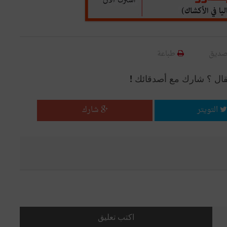
صديق
طباعة
قال ؟ شارك مع أصدقائك !
التويتر
شارك
اكتب تعليق