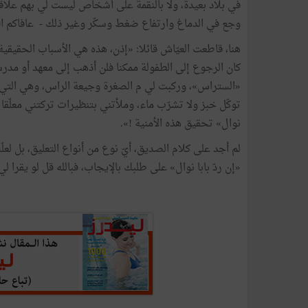
في بلاد بعيدة، ولا بالنقمة على أشخاص ليست لي بهم علاقات
وجع في الدماغ وارتفاع ضغط وسكّر وغير ذلك - عافاكم ال
هنا، قاطعت العيّاش قائلا: «إذن، هذه هي الأسباب الحقيقية،
كان الرجوع إلى الطفولة ممكنا فلن أذهب إلى معهد أو مدر
«الستراس»، وركبت لي م الصغرة وجيعة الراس، وهي التي شحنت
توكّل خبز ولا تشرّب ماء، وملأتني بتنظيرات تركتني معلّقا 
نوال» تحقيق هذه الأمنية !».
لم أجد على كلام الصديق، أيّ نوع من أنواع التعليق، بل لعلّ
«إن ردّ بابا نوال» على طلبك بالإيجاب، فبالله قل لو يقرا ل