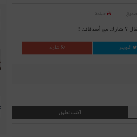
صديق
طباعة
قال ؟ شارك مع أصدقائك !
التويتر
شارك
اكتب تعليق