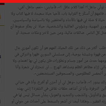
لّي جاهل؟! أهذا كلام عاقل ؟»، فأجابني: «نعم، جاهل، أمّي،
لمهمّ أن أسكّر ع القراية باب، لأحيا حياة سعيدة، لا فيها كتاب ولا
أ
حياة لا صلة لي فيها بالأدباء والمثقفين ولا بالسياسة والسياسيين،
وري المهنية، وشؤوني العائلية والشخصية، حياة لن يعكّر صفوها أيّ
مثل كلّ الناس ضائقات مالية، ومن حين لآخر وعكات صحيّة، أو
أطلب أكثر من ذلك من تلك الحياة، المهم هو أن تكون أموري عال
ية، من قهوة وشيشة يومية، إلى مسلسلي السوري ظهرا والتركي في
 ومهما حدث من أمور جسام وتطوّرات فلن يكون لي بها اهتمام، ولا
ائي إزاء مظاهر الظلم ومشاهد الهرج ... لن تتحرّك لي شعرة وأنا
. لن أتحمّس للمظلومين، والمسحوقين المستضعفين».
ك يدور ؟»، فأجاب: «وهل لي أن أحزن أو أفرح، وأنا في حياتي
 أين النرفزة، وأنا لن أشاهد حلقات نقاش في التلفزة؟ إنني بهذه
ليق والتأويل، والشجب والتنديد والعويل، بشأن مسائل ليس لها في
 ربّه الفقير... وهكذا أيضا لن أشعر بالسخط على أحداث من حولي أو
ا