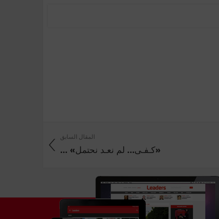
المقال السابق
«كـفـى… لم نعـد نحتمل» ...