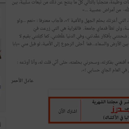
 وطيدة، متجنّبا بالتالي كلّ ما ينتج عن ذلك من تبعات سلبية، بين
له- من أمراض عصبية ...»
 التي أغرتك بحلم الجهل والأمّية ؟»، فأجاب معترفا : «نعم ...ولو
سة، ولن تطأ قدماي جامعة. فالقراية هي التي زرعت فيّ
ني بأفكار عقّدتني، وفي الدنيا غلّطتني. كما كبّلتني بقيم لا
بين الأرض والسماء...فما أحلى الرجوع إلى الأمية، لو قبل مني «بابا
ه أقنعني بفكرته، وسحرني بحلمته، حتّى أنّي قلت له، وأنا أودّعه :
ي في العام الجاي حسابي !».
عادل الأحمر
ا