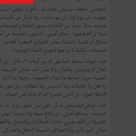
أدهشتني «طلعة» صديقي، فقلت له : «أفق يا رفيقي! تحب تو
جهلوت، من يوم أولد إلى يوم أموت، ولا تسأل عن الأسباب، فا
جريدة، حياة بعيدة عن المكتبات، ودور الثقافة والمنتديات، 
حياة لن أهتمّ فيها - بحكم أمّيتي- بالشؤون الخارجة عن أم
مشكل أو قضية، باستثناء بعض الطوارئ الصغيرة العادية : 
خصومات عائلية، لا بدّ منها لتفويح الحياة الزوجية».
قلت: «وماذا ستفعل فيما بقي لك من أوقات ؟»، قال : «لن 
العال، أنا وزوجتي والعيال، وألاّ يمسّ أحد عاداتي الرسم
العشية، مرورا بمتابعة ماتشوات الجمعية... وفيما عدا ذلك،
ردّ فعل ولا تعليقات، ولا أحاسيس ولا انفعالات…لن تثور دم
ألاحظ العوج ...لن أحزن للجياع العراة، والمرضى الحفاة..
قلت: «ولكن كيف يمكن لك أن تكون دون شعور، إزاء ما حول
الجديدة ــ وبحكم أمّيتي ــ لن أطالع مجلة ولا جريدة ؟ ومن
الطريقة لن أكلّف نفسي عذابات المناقشات والتحليل، والتع
حياتي كبير تأثير، وأنا المواطن البسيط الجاهل والعبد إلى