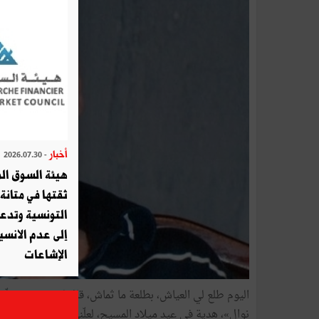
أخبار
- 2026.07.30
هيئة السوق الم
ثقتها في متانة 
التونسية وتدع
إلى عدم الانسيا
الإشاعات
اليوم طلع لي العياش، بطلعة ما ثماش، قال لي: «نحب نولّي
نوال»، هدية في عيد ميلاد المسيح، لعلّني من هموم الدنيا 