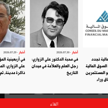
أخبار
أخبار
- 2026.07.29
- 2026.07.30
الية تجدد
في محبة الدكتور علي الزواري:
في أربعينية المؤ
السوق المالية
رجل العلم والعلاّمة في ميدان
علي الزواري: الم
و المستثمرين
التاريخ
ذاكرة مدينة، ثم
ق وراء
 جاهل مع الجهال، ولو كنت في سنّ الطفولة لطلبت ذلك من «بابا
الغاء
أستريح».