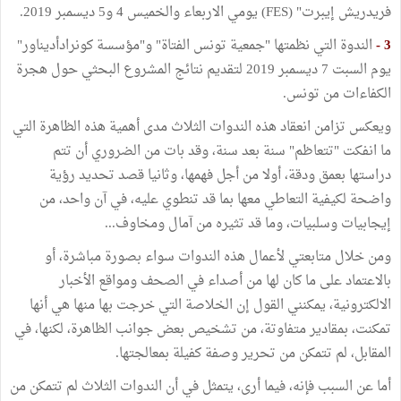
فريدريش إيبرت" (FES) يومي الاربعاء والخميس 4 و5 ديسمبر 2019.
3 -
الندوة التي نظمتها "جمعية تونس الفتاة" و"مؤسسة كونرادأديناور"
يوم السبت 7 ديسمبر 2019 لتقديم نتائج المشروع البحثي حول هجرة
الكفاءات من تونس.
ويعكس تزامن انعقاد هذه الندوات الثلاث مدى أهمية هذه الظاهرة التي
ما انفكت "تتعاظم" سنة بعد سنة، وقد بات من الضروري أن تتم
دراستها بعمق ودقة، أولا من أجل فهمها، وثانيا قصد تحديد رؤية
واضحة لكيفية التعاطي معها بما قد تنطوي عليه، في آن واحد، من
إيجابيات وسلبيات، وما قد تثيره من آمال ومخاوف...
ومن خلال متابعتي لأعمال هذه الندوات سواء بصورة مباشرة، أو
بالاعتماد على ما كان لها من أصداء في الصحف ومواقع الأخبار
الالكترونية، يمكنني القول إن الخلاصة التي خرجت بها منها هي أنها
تمكنت، بمقادير متفاوتة، من تشخيص بعض جوانب الظاهرة، لكنها، في
المقابل، لم تتمكن من تحرير وصفة كفيلة بمعالجتها.
أما عن السبب فإنه، فيما أرى، يتمثل في أن الندوات الثلاث لم تتمكن من