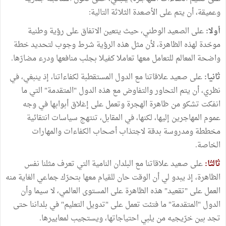
وعميقة، أن يتم على الأصعدة الثلاثة التالية:
أولا:
على الصعيد الوطني، حيث يتعين الاتفاق على رؤية وطنية
موحّدة لهذه الظاهرة، لأن مثل هذه الرؤية شرط وجوب لتحديد خطة
واضحة المعالم للتعامل معها تعاملا كفيلا بجلب منافعها ودرء مضارّها.
ثانيا:
على صعيد علاقاتنا مع الدول المستقطبة لكفاءاتنا، إذ ينبغي، في
نظري، أن يتم التحاور والتفاوض مع هذه الدول "المتقدمة" التي ما
انفكت تشكو من ظاهرة الهجرة وتعمل على إغلاق أبوابها في وجه
عموم المهاجرين إليها، لكنها، في المقابل، تنتهج سياسات انتقائية
مخططة ومدروسة بدقة لاجتذاب أصحاب الكفاءات والمهارات
الخاصة.
ثالثا:
على صعيد علاقاتنا مع البلدان النامية التي تعرف مثلنا نفس
الظاهرة، إذ يبدو لي أن الوقت حان للقيام معها بتحرّك جماعي الغاية منه
العمل على "تقعيد" هذه الظاهرة على المستوى العالمي، لا سيما وأن
الدول "المتقدمة" ما فتئت تعمل على "تدويل التعليم" في بلداننا حتى
تجد بين خرّيجيه من يلبي احتياجاتها، ويستجيب لمعاييرها.