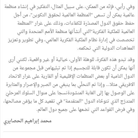
وفي رأيي، فإنّه من الممكن، على سبيل المثال، التفكير في إنشاء منظمة
عالمية يمكن أن تسمى "المنظمة العالمية لحقوق التكوين"، من أجل
حفظ حقوق الدول المصدّرة للكفاءات، وذلك على غرار "المنظمة
العالمية للملكية الفكرية"التي أنشأتها منظمة الأمم المتحدة والتي
تخصصت في إدارة نظام الملكية الفكرية العالمي، وفي تطوير وتعزيز
المعاهدات الدولية التي تحكمه.
وقد تبدو هذه الفكرة، للوهلة الأولى، خيالية أو غير واقعية، لكنني أرى
أنها يمكن أن تكون قابلة للتجسيم إذا تم تبنّيهامن قبل مجموعة من
الدول النامية أو بعض المنظمات الإقليمية أو القارية على غرار الاتحاد
الافريقي مثلا... وإذا تم التحلّي بما ينبغي من الصبر والإصرار والمثابرة
على الوصول بها إلى الغاية المنشودةنسجا على منوال السلوك المرحليّ
المتدرّج الذي تتوخّاه الدول "المتقدمة" في تقعيد كل ما يؤمّن مصالحها،
وفي فرض القواعد التي تضعها على جميع دول العالم.
محمد إبراهيم الحصايري