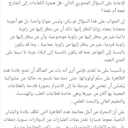
الإجابة على السؤال المحوري التالي: هل هجرة الكفاءات إلى الخارج
نعمة أم نقمة؟
إن الجواب على هذا السؤال لم يكن، وليس جوابا واحدا، بل هو أجوبة
متعدّدة بتعدّد زوايا النظر إليها، ذلك أن من ينظر إليها من زاوية
ذاتية،غير من ينظر إليها من زاوية موضوعية، وأن من ينظر إليها من
زاوية فردية، غير من ينظر إليها من زاوية جماعية... وما قد يكون
بالنسبة إلى المهاجر غنما قد يكون بالنسبة إلى البلاد غرما، لا سيما على
المدى البعيد.
وتأسيسا على ما تقدّم، فإنني أرى أنه بات من المتأكّد أن تضع بلادنا هذه
الظاهرة على سلّم أولوياتها، حتى تحدّ مما تتّسم به، حاليّا، من عشوائية
يُخْشَى أن تفضي في مرحلة ما إلى الاضرار بصورة فادحة بالقطاعات
المعنية بها أكثر من غيرها وهي خاصة قطاعات الطب، والهندسة،
والتعليم العالي والبحث العلمي...
على أنّ التحرك من أجل معالجة هذه الظاهرة التي تكلّف بلادنا والبلدان
النامية عموما خسارة تقدّر بمئات المليارات من الدولارات سنويا، (نفقات
على تعليم الكفاءات المهاجرة) ينبغي، حتى تكون المعالجة جذرية