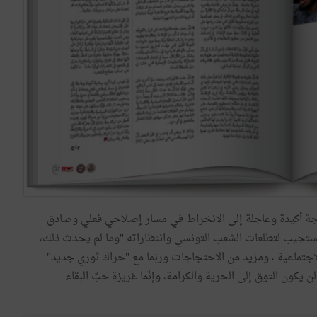
اجة أكيدة وعاجلة إلى الانخراط في مسار إصلاحي فعلي وصادق
تجيب لتطلعات الشعب التونسي وانتظاراته "وما لم يحدث ذلك،
اجتماعية ، ومزيد من الاحتجاجات وربّما مع "حراك ثوري جديد"
ي هذه المرّة، لن يكون التوق إلى الحرية والكرامة، وإنّما غريزة حبّ البقاء