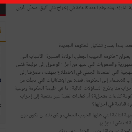
يزخر العدد 48 من مجلّة ليدرز العربية (15 ديسمبر 2019/ 15 جانفي 2020) بالمواضيع ذات الصبغة السياسية والاقتصادية
ية البارزة. وقد جاء العدد كالعادة في إخراج فنّي أنيق، محلّى بأبهى
أ
دد، بدءا بمسار تشكيل الحكومة الجديدة.
وان "حكومة الحبيب الجملي، الولادة العسيرة" الأسباب التي
ورية والصعوبات التي لقيها من أجل "الوصول إلى توليفة مُثلى
نهجية التي اعتمدها الجملي في الاضطلاع بمهمّته ، متعرّضا إلى
ب للانضمام إلى الحكومة، فضلا عن الإشكاليات التي تجلّت من
زاب ممّا يطرح التساؤلات التالية : ما هي طبيعة الحكومة ونوعية
كومة كفاءات متحزّبة؟ أم كفاءات تقنية غير منتمية إلى إحزاب
قيادية في أحزابها؟
لمهلة الثانية التي طلبها الحبيب الجملي، ولكن ذلك لن يكون دون
 يمكن التنبّؤ بها.
دي لمحة عن حياة الحبيب الجملي ومسيرته.