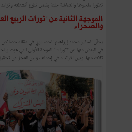
تطوّرا ملحوظا وانتعاشة جليَّة بفضل تنوّع أنشطته وتزايد 
الموجهة الثانية من "ثورات الربيع ا
والصحراء
يحلّل السفير محمّد إبراهيم الحصايري في مقاله خصائص ال
في البعض منها عن "ثورات" الموجة الأولى التي هبّت ري
ثلاث منها، وبين الارتداد في إحداها، وبين العجز عن تحقيق