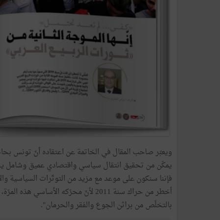
ويعبّر صاحب المقال في الخاتمة عن اعتقاده أنّ تونس بح
يمكّن من تحقيق انتقال سياسي واقتصادي عميق وشامل يس
فإننا سنكون على موعد مع مزيد من التوتّرات السياسية وال
أخطر من حراك سنة 2011 لأنّ محرّكه الأساس
بالتخلّص من براثن الجوع والفقر والحرمان".