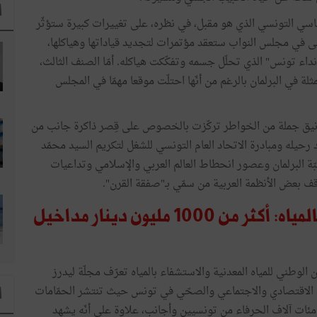
ا
ي التونسي الذي هو مقبل، في نظره، على تغييرات كبيرة ستؤثّر
ولى في مجلس النواب ستعقد مؤتمرات لتجديد قياداتها وهياكلها،
ء تونس" الذي تحلّل جسمه وتفكّكت هياكله. أمّا الصنف الثالث،
ة في البرلمان بالرغم من أنّها احتلّت موقعا مهمّا في المجلس
الأنيق جملة من الخواطر تركّزت بالخصوص على قِصر ذاكرة جانب من
رحيله ومبادرة الاتحاد العام التونسي للشغل لتكريم السيد محمّد
ّة البرلمان وعصور انحطاط العالم العربي والإسلامي وتداعيات
ف بعض الأنظمة العربية من سمّي بـ"صفقة القرن".
المياه المعدنية المعلّبة والاستشفاء بالمياه: أكثر من 1000 مليون دينار مداخيل
وطني للمياه المعدنية والاستشفاء بالمياه تعرّف مجلّة ليدرز
شاط الاقتصادي والاجتماعي والصحّي في تونس حيث تنتشر الحمّامات
ا
ئات آلاف الحرفاء من تونسيين وأجانب، علاوة على أنّه يشهد