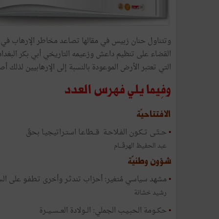
وتتناول حنان زبيس في مقالها تصاعد مخاطر الإرهاب في 
القضاء على تنظيم داعش وزعيمه التاريخي أبي بكر البغدادي،
التي تعتبر الأرض الموعودة بالنسبة إلى الإرهابيين لذلك أص
وفِيما يلي فهرس العدد
الافتتاحيّة
•
حــتّـى تــكـون الفـلاحـة قـــطاعـا استـراتيجيـا بحقّ
عبد الحفيظ الهرڤـــام
شؤون وطنيّة
•
مشهد سياسي مُتغير: أحزاب تندثـر وأخرى تـطفـو على ال
رشيد خشانة
•
حكــومة الحبـيـب الجملي: الــولادة العــســيــرة