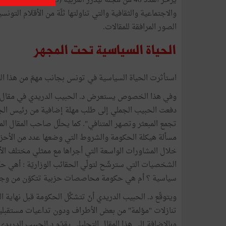
والاجتماعية والثقافية والتي تناولتها ثلّة من الأقلام التونس
الصور المرافقة للمقالات.
الحياة السياسية تحت المجهر
استأثرت الحياة السياسية في تونس بجانب مهمّ من هذا الع
وفي هذا الخصوص يستعرض د. الحبيب الدريدي في مقال بعن
دفعت الحبيب الجملي إلى طلب مهلة إضافية من رئيس الجمه
تجمع المبعثر وتصهر المتنافي". كما يحلّل صاحب المقال الم
مسألة هيكلة الحكومة والشروط التي وضعها عدد من الأحزا
خلال المشاورات الواسعة التي أجراها مع ممثلي مختلف الأح
الشخصيات التي سترشّح لتولّي الحقائب الوزاريّة : أهي ح
سياسية ؟ أم هي حكومة محاصصات حزبية تتكوّن من وجوه 
ويتوقّع د. الحبيب الدريدي أنّ تتشكَّل الحكومة قبل نهاية ا
تنازلات "مؤلمة" من بعض الأطراف ودون تداعيات مستقبلية لا
وبالإضافة إلى هذا المقال التحليلي يقدّم د.الحبيب الدري