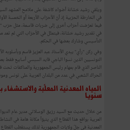
ويلقي رشيد خشانة أضواء كاشفة على ملامح المشهد السياس
في الخارطة الحزبية إذ أنّ الأحزاب الأربعة أو الخمسة الأ
فيما تعرّضت أحزاب أخرى إلى ضربات قاسمة، مثل حزب "ندا
في تقدير رشيد خشانة، فيتمثّل في الأحزاب التي لم تعد ممثل
التأسيسي وشارك بعضها في الحكم.
وفي ركن "رأي" يبدي الأستاذ عبد العزيز قاسم وبأسلوبه 
التونسيين الذين نسوا الباجي قايد السبسي أسابيع فقط بعد 
الناصر الذي قام بمهام رئيس الجمهورية والمناكفات تحت قب
الحراك الشعبي في عدد من البلدان العربية على تونس وموق
سنويا
من خلال حديث مع السيد رزيق الوسلاتي مدير عام الديوان ال
العربية بواقع هذا القطاع الذي يتبوّأ مكانة هامة في الن
المعدنية في جلّ ولايات الجمهورية لذلك يستقطب القطاع م