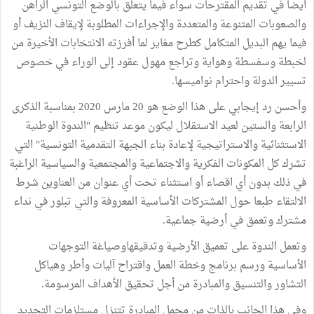
أيضا في تقديم المقترحات سواء فيما يتعلق بالوضع التونسي الراهن
والصعوبات المتنوعة والمتعددة والإجراءات المطلوبة لإيقاف النزيف أو
فيما يهم البديل المتكامل كطرح مغاير لما أفرزته الانتخابات الأخيرة من
لخبطة وسفسطة وهواية وتراجع مهول عقود إلى الوراء في خصوص
تسيير الدولة واحترام نواميسها.
وأحسن رد إيجابي على هذا الوضع هو 20 مارس 2020 بمناسبة الذكرى
الرابعة والستين لعيد الاستقلال ليكون موعد تنظيم "الندوة الوطنية
الاستثنائية والاستراتيجية لإعادة بناء الجبهة التقدمية التونسية" التي
تشرك كل المكونات الفكرية والاجتماعية والمجتمعية والسياسية الراغبة
في ذلك بدون أي اقصاء أو استثناء تحت أي عنوان من العناوين شرط
الالتقاء طبعا حول المشتركات الأساسية المعروفة والتي تبلور في نداء
مشترك وتعمق في أرضية جماعية.
وتعمل الندوة على تعميق الأرضية وتدقيقهاوصياغة التوجهات
الأساسية ورسم برنامج وخطة العمل واقتراح آليات وأطر وهياكل
التشاور والتنسيق والمبادرة من أجل تحقيق الأهداف المرسومة.
وفي هذا الجانب بالذات من مجمل المبادرة تتنزل مستلزمات التجديد