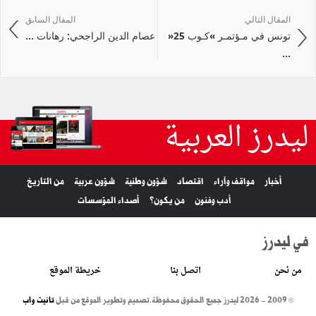
المقال التالي
المقال السابق
تونس في مـؤتمـر »كـوب 25«
عصام الدين الراجحي: رهانات ...
...
ليدرز العربية
أخبار
مواقف وآراء
اقتصاد
شؤون وطنية
شؤون عربية
من التاريخ
أدب وفنون
من يكون؟
أصداء المؤسسات
في ليدرز
من نحن
اتصل بنا
خريطة الموقع
© 2009 - 2026 ليدرز جميع الحقوق محفوظة.
تصميم وتطوير الموقع من قبل
تانيت واب