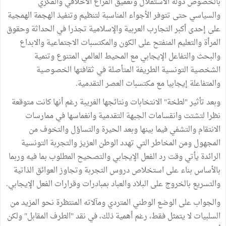
بالخصوص دولة الاستقلال وتعميق الفراغ الأخلاقي والفكري
والسياسي حتى تتوفر الأجواء المناسبة لتنظيم وتنفيذ الهجمة الهمجية
على إحدى أكبر التجارب العربية والإسلامية تجذرا في الحداثة وحقوق
المرأة والتعليم المنفتح على الكون والمكتسبات الاجتماعية والابداع
والبحث والتفاعل الإيجابي مع المحيط العالمي المتنوع وتنمية
الشخصية التونسية الطريفة المتأصلة في ثقافتها الخصوصية
والمتفاعلة إيجابيا مع مكتسبات العصر التقدمية.
وبعد تأثير "لطخة" الانتخابات ونتائجها الغريبة رغم أنها كانت متوقعة
نظرا لتشتت وانقسامات الجبهة التقدمية وانغماسها في ممارسات
الانتقام والتشفي فيما بينها وبعد الحيرة والتساؤل والتخوف من
المجهول ومن المخاطر التي تهدد الوطن العزيز والتجربة التونسية
الرائدة يأتي وقت رد الفعل الإيجابي والتصحيح المطلوب بما فيه وربما
بالأساس بناء على استخلاص دروس التجربة وتجاوز العوائق الذاتية
والتسريع بالخروج على البلاد والعباد بمبادرات وقرارات الفعل الإيجابي.
والجواب على الوضع الوطني المتردي ومآلاته المنتظرة نحو المزيد من
السلبيات لا يتمثل فقط، رغم أهمية ذلك، في نقد "الطرف المقابل" ولكن