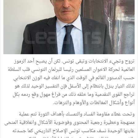
تروح وتجيء الانتخابات وتبقى تونس. لكن أن يصبح أحد الرموز
العالمية لحركة الاخوان المسلمين رئيسا للبرلمان التونسي قلب السلطة
حسب الدستور القائم في الوقت الذي ما انفك فيه الوزن الانتخابي
لذلك التيار ينزل بانتظام إلى الأسفل فإن التفسير الوحيد لذلك هو
تراجع القوى التقدمية وما خلقه ذلك من فراغ مهول وقع ردمه بكل
أنواع وأشكال المغالطات والأوهام والترهات.
وتحت غطاء مقاومة الفساد والتمسك بأهداف الثورة تتم عملية
ممنهجة وخطيرة رجعية المحتوى وفوضوية الأشكال وانغلاقية المنحى
غايتها الوحيدة نسف مكاسب تونس الإصلاح التاريخي كما جسدته