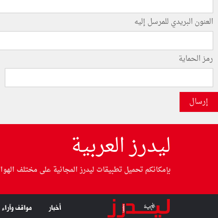
العنون البريدي للمرسل إليه
رمز الحماية
إرسال
ليدرز العربية
بإمكانكم تحميل تطبيقات ليدرز المجانية على مختلف الهوا
أخبار
مواقف وآراء