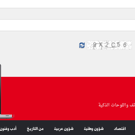
تف واللوحات الذكية
اقتصاد
شؤون وطنية
شؤون عربية
من التاريخ
أدب وفنون