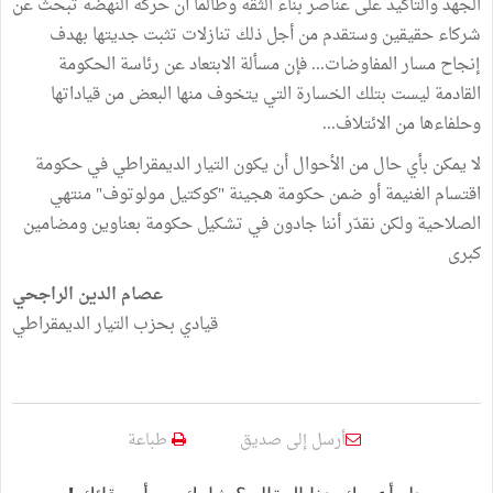
الجهد والتأكيد على عناصر بناء الثقة وطالما أن حركة النهضة تبحث عن
شركاء حقيقين وستقدم من أجل ذلك تنازلات تثبت جديتها بهدف
إنجاح مسار المفاوضات... فإن مسألة الابتعاد عن رئاسة الحكومة
القادمة ليست بتلك الخسارة التي يتخوف منها البعض من قياداتها
وحلفاءها من الائتلاف...
لا يمكن بأي حال من الأحوال أن يكون التيار الديمقراطي في حكومة
اقتسام الغنيمة أو ضمن حكومة هجينة "كوكتيل مولوتوف" منتهي
الصلاحية ولكن نقدّر أننا جادون في تشكيل حكومة بعناوين ومضامين
كبرى
عصام الدين الراجحي
قيادي بحزب التيار الديمقراطي
أرسل إلى صديق
طباعة