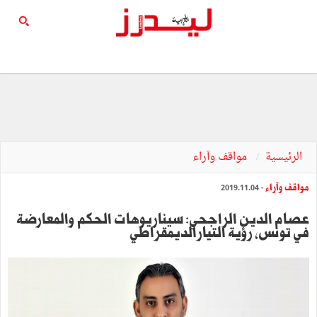
الرئيسية
مواقف وآراء
مواقف وآراء
- 2019.11.04
عصام الدين الراجحي: سيناريوهات الحكم والمعارضة
في تونس, رؤية التيارالديمقراطي