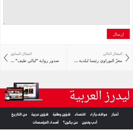
إرسال
المقال التالي
المقال السابق
معزّ البوراوي رئيسا لبلدية ...
صدور رواية "ليالي طيف" ...
ليدرز العربية
أخبار
مواقف وآراء
اقتصاد
شؤون وطنية
شؤون عربية
من التاريخ
أدب وفنون
من يكون؟
أصداء المؤسسات