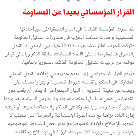
القرار المؤسساتي بعيدا عن المساومة
لقد عبرت المؤسسة القيادية في التيار الديمقراطي عن أجندتها
المستقبلية وحدّدت سياسة الحزب في مشاورات تشكيل الحكومة
وتركت للحزب الفائز بتشريعيات 2019 الخيار بين الرفض أو القبول
بالدخول فيالمفاوضات على قاعدة الضمانات سابقة الذكر وبالتالي تبيان
موقفه من ترتيبات تشكيل الحكومة المكلف دستوريا بإتمامها.
ويُتهم التيار الديمقراطي زورا بعدم جديته في إعلانه القبول المبدئي
المشاركة في الحكم وتقديمه شروطا تعجيزية وابتزازا بسقف عال
ويغيب عن مكينة التشويه أن التيار الديمقراطي لا يمكن أن يلعب دور
الكومبارس ضمن مسلسل الحكم بالمناولة ولا يمارس السياسة لعبا ولهوا
ويعتبر أنه جاد وجدير بالمشاركة في الحكم ولا يتملكه الخوف أو ترهبه
إدارة البلاد تزامنا مع هذه الفترة الإستثنائية والحرجة التي تتطلب كل
الجهود للإصلاح والإنقاذ خصوصا مع توفر بعض الشروط الموضوعية
بتواجد رئيس جمهورية نتقاسم معه الرؤية في الإصلاح ومكافحة