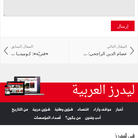
إرسال
المقال التالي
المقال السابق
عصام الدين الراجحي: ...
»فتريّة«: كـوميديـا ...
ليدرز العربية
أخبار
مواقف وآراء
اقتصاد
شؤون وطنية
شؤون عربية
من التاريخ
أدب وفنون
من يكون؟
أصداء المؤسسات
في ليدرز