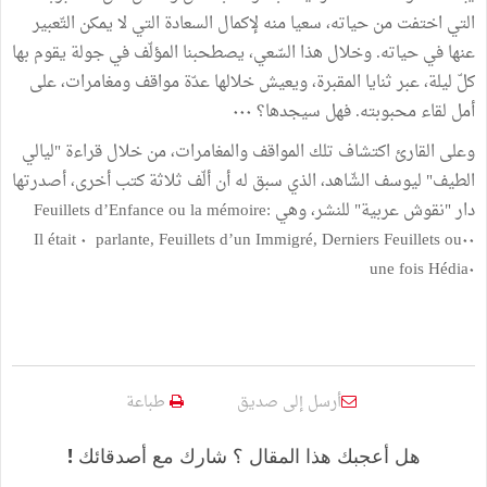
التي اختفت من حياته، سعيا منه لإكمال السعادة التي لا يمكن التّعبير
عنها في حياته. وخلال هذا السّعي، يصطحبنا المؤلّف في جولة يقوم بها
كلّ ليلة، عبر ثنايا المقبرة، ويعيش خلالها عدّة مواقف ومغامرات، على
أمل لقاء محبوبته. فهل سيجدها؟ ٠٠٠
وعلى القارئ اكتشاف تلك المواقف والمغامرات، من خلال قراءة "ليالي
الطيف" ليوسف الشّاهد، الذي سبق له أن ألّف ثلاثة كتب أخرى، أصدرتها
دار "نقوش عربية" للنشر، وهي Feuillets d’Enfance ou la mémoire:
parlante, Feuillets d’un Immigré, Derniers Feuillets ou٠٠ ٠ Il était
une fois Hédia٠
أرسل إلى صديق
طباعة
هل أعجبك هذا المقال ؟ شارك مع أصدقائك !