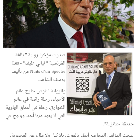
صدرت مؤخّرا رواية " بالغة
الفرنسية " ليالي طيف" - Les
Nuits d’un Spectre من تأليف
يوسف الشاهد.
والرواية "غوص خارج عالم
الأحياء، رحلة رائعة في عالم
الخوارق، رحلة في أعماق الهاوية
التي لا يعود منها أحد، وولوج في
حديقة جنائزيّة".
يبحث المؤلف، المحاصر أيضًا بالموت، بلا كلل ولا ملل، عن المحبوبة،