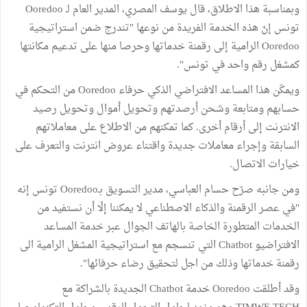
وبمناسبة هذا الاطلاق، قال يوسف المصري، المدير العام لـ Ooredoo
تونس إنّ هذه الخدمة الفريدة من نوعها "تندرج ضمن استراتيجية
Ooredoo الرامية إلى رقمنة خدماتها وحرصا منها على تدعيم مكانتها
كمشغل رقم واحد في تونس".
ويمكّن هذا المساعد الافتراضي الذكي حرفاء Ooredoo من التحكم في
حسابهم ومتابعة وشحن أرصدتهم وتحويل أموال وتحويل رصيد
الانترنت إلى أرقام أخرى. كما تمكنهم من الاطلاع على معاملاتهم
السابقة وإجراء معاملات جديدة واقتناء عروض انترنت والتعرف على
خيارات الاتصال.
ومن جانبه صرّح حسام العباسي، مدير التسويق بـOoredoo تونس إنه
"في عصر الرقمنة والذكاء الاصطناعي لا يمكننا إلّا أن نستفيد من
الخدمات المتطورة الخاصة بالهاتف الجوال عبر خدمة المساعد
الافتراضيو Chatbot التي تنسجم مع استراتيجية المشغل الرامية الى
رقمنة خدماتها وذلك من اجل لتحقيق رضاء حرفائها".
وقد أطلقت Ooredoo خدمة Chatbot الجديدة بالشراكة مع