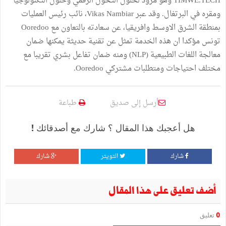
TIMWE.TECH وهو مزود لحلول التحول الرقمي وحلول التكنولوجيا
ومقره في البرتغال. وقد عبر Vikas Nambiar، نائب رئيس العمليات
بمنطقة الشرق الاوسط وافريقيا، عن سعادته بالتعاون مع Ooredoo
تونس مؤكدا ان هذه الخدمة تمثل عن تقنية حديثة يمكنها ضمان
معالجة اللغات الطبيعية (NLP) ومنه ضمان تفاعل بشري تقريبا مع
مختلف احتياجات ومتطلبات مشتركي Ooredoo.
أرسل إلى صديق
طباعة
هل أعجبك هذا المقال ؟ شارك مع أصدقائك !
شارك
التويتر
شارك
أضف تعليق على هذا المقال
0
تعليق