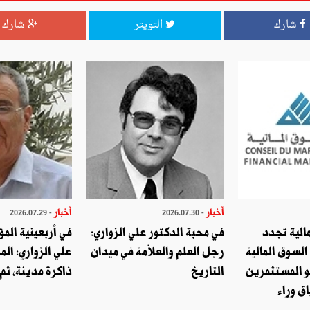
، ولكننا سننتظر بصبر، ونتابع باهتمام مسيرة البحث والتطوير
شارك
التويتر
شارك
ميع الدول لضمان أمنها المعلوماتي، موضّحا أنّ الشركة وقّعت مع
ممّا يسمّى بـ"الأبواب الخلفية، معبّر عن استعداد الشركة لإمضاء
سرقة البيانات على الإنترنت من خلال أبواب خلفية مزروعة من قبل
أخبار
أخبار
- 2026.07.29
- 2026.07.30
ة : سنبني طريق الحرير الجديد باستخدام تقنية الجيل الخامس
الية تجدد
في محبة الدكتور علي الزواري:
في أربعينية المؤ
السوق المالية
رجل العلم والعلاّمة في ميدان
علي الزواري: الم
ا
و المستثمرين
التاريخ
ذاكرة مدينة، ثم
ق وراء