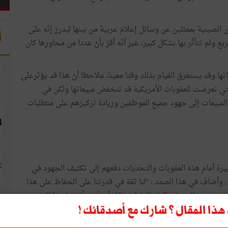
يوم الأحد 20 أكتوبر 2019 بمدينة شنزن الصينية بممثلين عن وسائل إعلام عربية من بينها ليدرز إنّه على
أ
لم تتأثّر بها بشكل كبير، غير أنّه أقرّ بأنّ عددا من محاورها كان
 وقد يستغرق القيام بذلك وقتا معينا، ملاحظا أنّ هذا قد يؤثرعلى
ت التي تعرضت للعقوبات الأمريكية قد تنخفض مبيعاتها ولكن في
المبيعات إلى جهود جميع الموظفين وزيادة تركيزهم على متطلبات
ة أمام هذه العقوبات والتحديات دفعهم إلى تكثيف الجهود في
 وأضاف في هذا الصدد : "لنا ثقة في قدرتنا على الحفاظ على هذا
توى من النمو في العام المقبل بشكل أو بآخر. أنجزنا هذا النمو
بيعاتنا سيزداد بشكل أكبر بعد إكمال تجديد منتجاتنا... هذه
ذا المقال ؟ شارك مع أصدقائك !
ا
قدم وتحقيق مزيد من الإنجازات. نعم، قد تأثّرت أعمالنا فيالأسواق