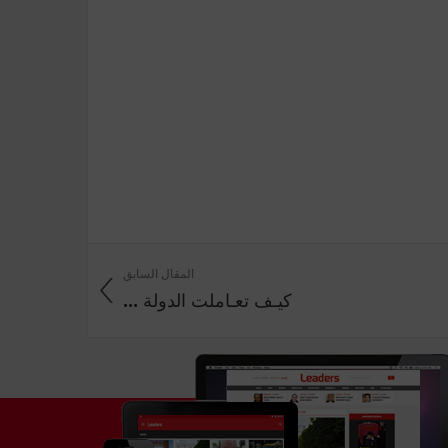
المقال السابق
كيـف تعـاملت الدولة ...