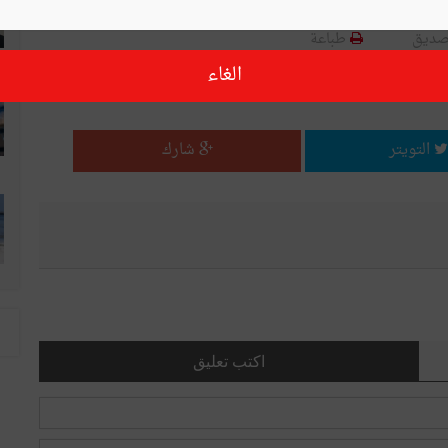
صديق
طباعة
الغاء
قال ؟ شارك مع أصدقائك !
التويتر
شارك
اكتب تعليق