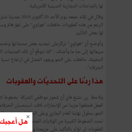
لها بالمباحثات التجارية الصينية الأمريكية.
وقال في لقاء جمعه 
الرغم من هذه العقوبات حافظت "هواوي" على نموّ هامّ وسريع و
لها بعض الثأثير.
وأوضح أنّ "هواوي" تركّزعلى تجديد بعض منتجاتها وخدماتها
مبيعاتها إلى حدّ ما.وأضاف : "كنا نتوقّع أنّ تلك المنتجا
الحقيقة، حافظت على النمو.ويعود الفضل في ارتفاع نسبة 
الحرفاء".
هذا ردّنا على التحديّات والعقوبات
ولاحظ رن تشنغ فاي أنّ شعور موظفي الشركة بضغوط كبير
العمل فحققوا مزيدا من الإنجازات لاقت استحسان الحرفاء.
النمو بحلول نهاية العام الجاري وعلى الحفاظ على نفس المس
تحت الضغوط الكبيرة من الولايات المتحدة وأثق بأنّ حجم م
هل أعجبك ه
العقوبات لن تؤثر بالتأكيد على عزيمتنا وخطواتنا الجادة للت