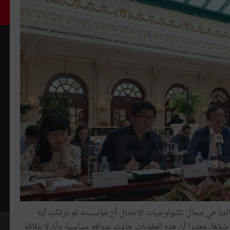
ميّا في مجال تكنولوجيات الاتصال أنّ مؤسسته لم ترتكب أيّة
ضدّها، معتبرا أنّ هذه العقوبات جاءت بدوافع سياسية وأنّ لا علاقة