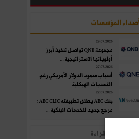
صداء المؤسسات
29.07.2026
مجموعة QNB تواصل تنفيذ أبرز
أولوياتها الاستراتيجية ...
27.07.2026
أسباب صمود الدولار الأمريكي رغم
التحديات الهيكلية
22.07.2026
بنك ABC يطلق تطبيقته ABC CLIC :
مرجع جديد للخدمات البنكية ...
لأخبار الأكثر قراءة