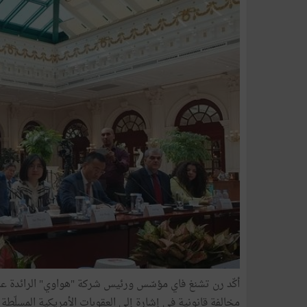
أكّد رن تشنغ فاي مؤسّس ورئيس شركة "هواوي" الرائدة عال
مخالفة قانونية في إشارة إلى العقوبات الأمريكية المسلّطة 