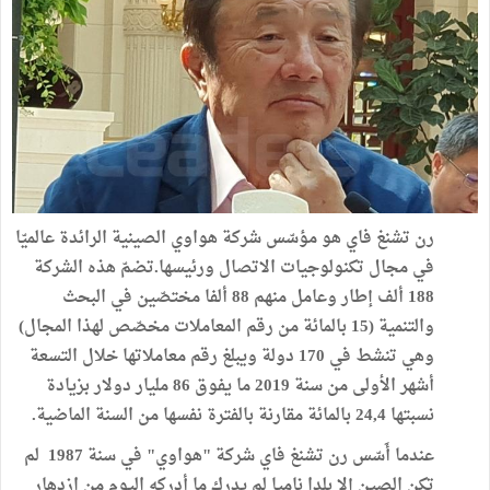
رن تشنغ فاي هو مؤسّس شركة هواوي الصينية الرائدة عالميّا
في مجال تكنولوجيات الاتصال ورئيسها.تضمّ هذه الشركة
188 ألف إطار وعامل منهم 88 ألفا مختصّين في البحث
والتنمية (15 بالمائة من رقم المعاملات مخصّص لهذا المجال)
وهي تنشط في 170 دولة ويبلغ رقم معاملاتها خلال التسعة
أشهر الأولى من سنة 2019 ما يفوق 86 مليار دولار بزيادة
نسبتها 24,4 بالمائة مقارنة بالفترة نفسها من السنة الماضية.
عندما أَسّس رن تشنغ فاي شركة "هواوي" في سنة 1987 لم
تكن الصين إلا بلدا ناميا لم يدرك ما أدركه اليوم من ازدهار