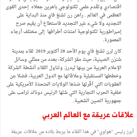
اقتصادي وتقّدم علمي تكنولوجي باهرين جعلاه إحدى القوى
العظمى في العالم . راهن رن تشنغ فاي منذ البداية على
التجديد ولا شيء غير التجديد فاستطاع أن يقيم صرح
إمبراطورية تكنولوجية امتدّت أطرافها إلى مختلف أرجاء
المعمورة.
كان لرن تشنغ فاي يوم الأحد 20 أكتوبر 2019 لقاء بمدينة
شنزن الصينية، حيث مقرّ الشركة، بعدد من ممثّلي وسائل
الإعلام العربية من بينها ليدرز. وتناول اللقاء أنشطة الشركة
وخططها المستقبلية وعلاقاتها مع الدول العربية، فضلا عن
العقوبات التي أقّرتها ضدّها الولايات المتحدّة الأمريكية على
خلفية الحرب التجارية التي شنّها الرئيس دونالد ترامب على
جمهورية الصين الشعبية.
علاقات عريقة مع العالم العربي
أبرز رئيس "هواوي" في هذا اللقاء ما يربط بلاده من علاقات عريقة