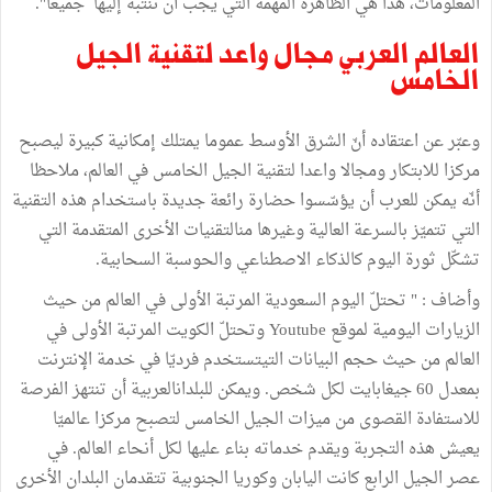
المعلومات، هذا هي الظاهرة المهمة التي يجب أن ننتبه إليها جميعا".
العالم العربي مجال واعد لتقنية الجيل
الخامس
وعبّر عن اعتقاده أنّ الشرق الأوسط عموما يمتلك إمكانية كبيرة ليصبح
مركزا للابتكار ومجالا واعدا لتقنية الجيل الخامس في العالم، ملاحظا
أنّه يمكن للعرب أن يؤسّسوا حضارة رائعة جديدة باستخدام هذه التقنية
التي تتميّز بالسرعة العالية وغيرها منالتقنيات الأخرى المتقدمة التي
تشكّل ثورة اليوم كالذكاء الاصطناعي والحوسبة السحابية.
وأضاف : " تحتلّ اليوم السعودية المرتبة الأولى في العالم من حيث
الزيارات اليومية لموقع Youtube وتحتلّ الكويت المرتبة الأولى في
العالم من حيث حجم البيانات التيتستخدم فرديّا في خدمة الإنترنت
بمعدل 60 جيغابايت لكل شخص. ويمكن للبلدانالعربية أن تنتهز الفرصة
للاستفادة القصوى من ميزات الجيل الخامس لتصبح مركزا عالميّا
يعيش هذه التجربة ويقدم خدماته بناء عليها لكل أنحاء العالم. في
عصر الجيل الرابع كانت اليابان وكوريا الجنوبية تتقدمان البلدان الأخرى