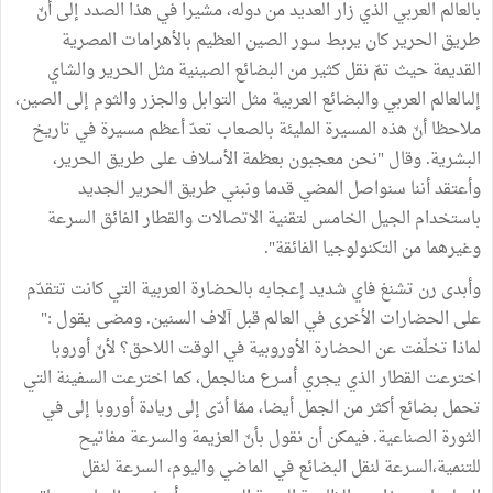
بالعالم العربي الذي زار العديد من دوله، مشيرا في هذا الصدد إلى أنّ
طريق الحرير كان يربط سور الصين العظيم بالأهرامات المصرية
القديمة حيث تمّ نقل كثير من البضائع الصينية مثل الحرير والشاي
إلىالعالم العربي والبضائع العربية مثل التوابل والجزر والثوم إلى الصين،
ملاحظا أنّ هذه المسيرة المليئة بالصعاب تعدّ أعظم مسيرة في تاريخ
البشرية. وقال "نحن معجبون بعظمة الأسلاف على طريق الحرير،
وأعتقد أننا سنواصل المضي قدما ونبني طريق الحرير الجديد
باستخدام الجيل الخامس لتقنية الاتصالات والقطار الفائق السرعة
وغيرهما من التكنولوجيا الفائقة".
وأبدى رن تشنغ فاي شديد إعجابه بالحضارة العربية التي كانت تتقدّم
على الحضارات الأخرى في العالم قبل آلاف السنين. ومضى يقول :"
لماذا تخلّفت عن الحضارة الأوروبية في الوقت اللاحق؟ لأنّ أوروبا
اخترعت القطار الذي يجري أسرع منالجمل، كما اخترعت السفينة التي
تحمل بضائع أكثر من الجمل أيضا، ممّا أدّى إلى ريادة أوروبا إلى في
الثورة الصناعية. فيمكن أن نقول بأنّ العزيمة والسرعة مفاتيح
للتنمية،السرعة لنقل البضائع في الماضي واليوم، السرعة لنقل