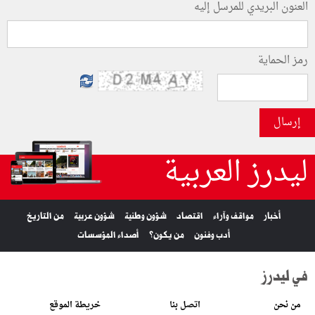
العنون البريدي للمرسل إليه
رمز الحماية
إرسال
ليدرز العربية
أخبار
مواقف وآراء
اقتصاد
شؤون وطنية
شؤون عربية
من التاريخ
أدب وفنون
من يكون؟
أصداء المؤسسات
في ليدرز
من نحن
اتصل بنا
خريطة الموقع