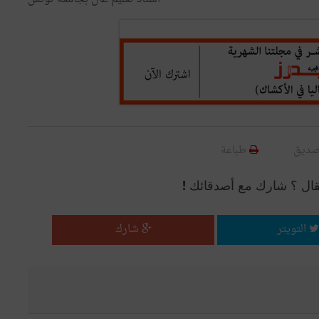
صديق
طباعة
قال ؟ شارك مع أصدقائك !
التويتر
شارك