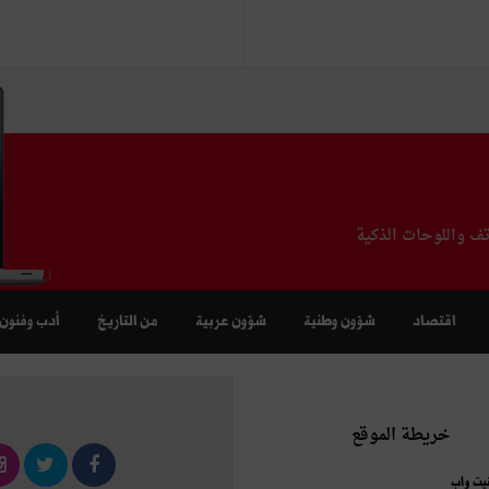
تف واللوحات الذكية
اقتصاد
شؤون وطنية
شؤون عربية
من التاريخ
أدب وفنون
خريطة الموقع
نيت واب