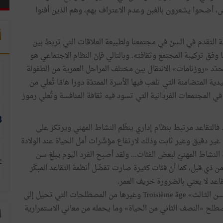
، أضحوا يشعرون بالغبن وعدم الاعتراف بهم، وهم الذين أفنوا
أ
ة التقدم في السنّ في مجتمعنا ولطبيعة العلاقات التي تربط بين
وفق تركيبة المجتمع وثقافته. وبالتالي فإنّ النظام الاجتماعي هو
ويحدّد «روزنامات» الانتقال بين مختلف المراحل العمرية من الطفولة
ة المتضامنة التي تلعب فيها الأسرة الممتدّة دورا هامّا تُعلي من
ي المجتمعات الفردانية التي تسود فيه ثقافة المنافسة وتُعلي رموز
ّ. فالتقاعد مرتبط بنظام إداري ينظّم النشاط المهني ويرتكز على
ير دقيق وغير ثابت وذلك لارتفاع مؤشّرات أمل الحياة عند الولادة
نشاط المهنيّ لبعض الفئات... ولقد أصبح الفرد اليوم يبلغ سن
ي قبل، كما أنّ فئات كثيرة صارت تفضّل أنظمة التقاعد المبكّر
قاعد لا يعني بالضرورة خريف العمر.
لم تعـد العلـوم الاجتماعية تتحدّث عن «الشيــخـوخـة» و«الســن الثـالث» Troisième âge وغيرها من المصطلحات التي تحيل إلى
طلح «النصف الثاني من الحياة» وما يحمله من معاني الاستمرارية
ا