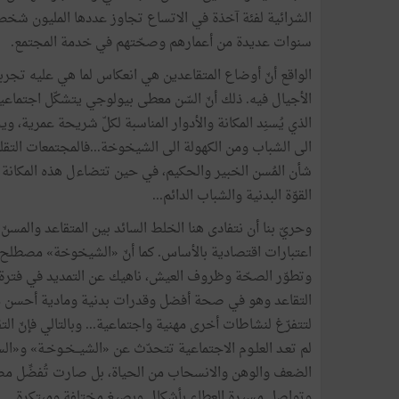
الشرائية لفئة آخذة في الاتساع تجاوز عددها المليون شخص
سنوات عديدة من أعمارهم وصحّتهم في خدمة المجتمع.
الواقع أنّ أوضاع المتقاعدين هي انعكاس لما هي عليه تجرب
الأجيال فيه. ذلك أنّ السّن معطى بيولوجي يتشكّل اجتماعيا 
الذي يُسنِد المكانة والأدوار المناسبة لكلّ شريحة عمرية، 
الى الشباب ومن الكهولة الى الشيخوخة...فالمجتمعات التقليدي
شأن المُسن الخبير والحكيم، في حين تتضاءل هذه المكانة ف
القوّة البدنية والشباب الدائم...
وحريّ بنا أن نتفادى هنا الخلط السائد بين المتقاعد والمسن
اعتبارات اقتصادية بالأساس. كما أنّ «الشيخوخة» مصطلح غ
وتطوّر الصحّة وظروف العيش، ناهيك عن التمديد في فترة ال
التقاعد وهو في صحة أفضل وقدرات بدنية ومادية أحسن من ذ
لتتفرّغ لنشاطات أخرى مهنية واجتماعية... وبالتالي فإنّ الت
الضعف والوهن والانسحاب من الحياة، بل صارت تُفضِّل مص
وتواصل مسيرة العطاء بأشكال وبصيغ مختلفة ومبتكرة.