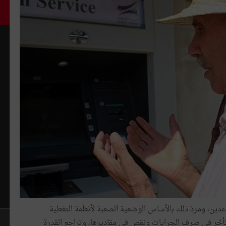
قاعدين، ومردّ ذلك بالأساس الوضعية الصعبة لأنظمة التغطية
 تأخّر في صرف الجرايات ونقص في مقاديرها، وتراجع القدرة