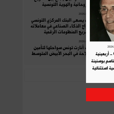
والروحانية والهوية التونسية
2026.07.11
كيف يسعى البنك المركزي التونسي
لإدراج الذكاء الصناعي في معاملاته
وتسريع المنظومات الرقمية
2026.07.11
كيف أنارت تونس سواحلها لتأمين
الملاحة في البحر الأبيض المتوسط
- أربعينية
قاسم بوسنينة
ية استثنائية