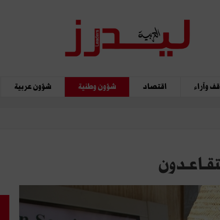
ف وآراء
اقتصاد
شؤون وطنية
شؤون عربية
تقـاعـدون