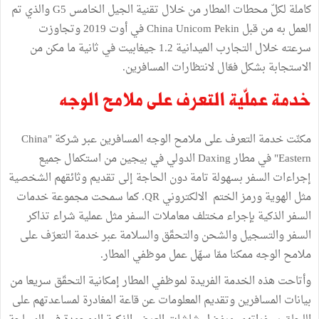
كاملة لكلّ محطات المطار من خلال تقنية الجيل الخامس G5 والذي تم
العمل به من قبل China Unicom Pekin في أوت 2019 وتجاوزت
سرعته خلال التجارب الميدانية 1.2 جيغابيت في ثانية ما مكن من
الاستجابة بشكل فعّال لانتظارات المسافرين.
خدمة عملّية التعرف على ملامح الوجه
مكنّت خدمة التعرف على ملامح الوجه المسافرين عبر شركة "China
Eastern" في مطار Daxing الدولي في بيجين من استكمال جميع
إجراءات السفر بسهولة تامة دون الحاجة إلى تقديم وثائقهم الشخصية
مثل الهوية ورمز الختم الالكتروني QR. كما سمحت مجموعة خدمات
السفر الذكية بإجراء مختلف معاملات السفر مثل عملية شراء تذاكر
السفر والتسجيل والشحن والتحقّق والسلامة عبر خدمة التعرّف على
ملامح الوجه ممكنا ممّا سهّل عمل موظفي المطار.
وأتاحت هذه الخدمة الفريدة لموظفي المطار إمكانية التحقّق سريعا من
بيانات المسافرين وتقديم المعلومات عن قاعة المغادرة لمساعدتهم على