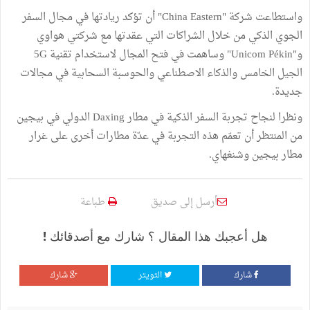
واستطاعت شركة "China Eastern" أن تؤكد ريادتها في مجال السفر
الجوي الذكي من خلال الشراكات التي عقدتها مع شركتي هواوي
و"Unicom Pékin" وساهمت في فتح المجال لاستخدام تقنية 5G
الجيل الخامس والذكاء الاصطناعي والحوسبة السحابية في مجالات
جديدة.
ونظرا لنجاح تجربة السفر الذكية في مطار Daxing الدولي في بيجين
من المنتظر أن تعمّم هذه التجربة في عدّة مطارات أخرى على غرار
مطار بيجين وشنغهاي.
أرسل إلى صديق
طباعة
هل أعجبك هذا المقال ؟ شارك مع أصدقائك !
شارك
التويتر
شارك