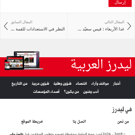
إرسال
المقال التالي
المقال السابق
غدا الأربعاء : قيس سعيّد ...
النظر في الاستعدادات للقمة ...
ليدرز العربية
أخبار
مواقف وآراء
اقتصاد
شؤون وطنية
شؤون عربية
من التاريخ
أدب وفنون
من يكون؟
أصداء المؤسسات
في ليدرز
من نحن
اتصل بنا
خريطة الموقع
© 2009 - 2026 ليدرز جميع الحقوق محفوظة.
تصميم وتطوير الموقع من قبل
تانيت واب