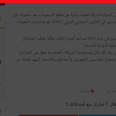
لي للبنوك الشركة العامة، بداية من مطلع التسعينات بعد حصوله على
أ
شهادة الأستاذية في العلوم الاقتصادية (1988) وإثرائها بماجستير في القانون التجاري الدولي (1991) ثمّ بماجستير التقنيات
وقد تدرّج هشام الربيعي في سلّم المهّام والوظائف حتّى أصبح في سنة 2015 مساعد المدير العام، مكلّفا بقطب المخاطر
ية الدولية الحديثة.
 بنك الإسكان ومجموعة الشركات المتفرعة عنها على التواصل
جتماع بالمديرين الجهويّين وأعضائهم والإصغاء إليهم، فضلا عن
صديق
طباعة
قال ؟ شارك مع أصدقائك !
ا