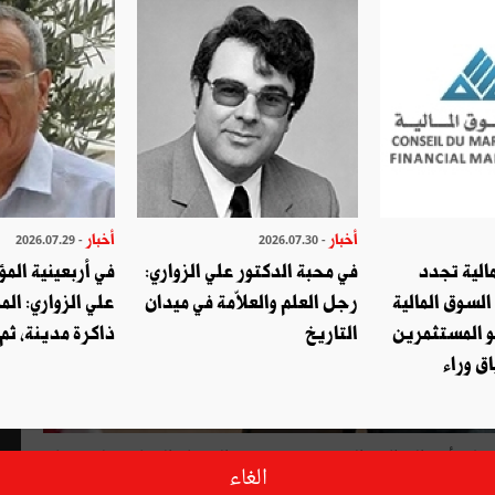
أخبار
أخبار
- 2026.07.29
- 2026.07.30
الية تجدد
في محبة الدكتور علي الزواري:
في أربعينية المؤ
السوق المالية
رجل العلم والعلاّمة في ميدان
علي الزواري: الم
و المستثمرين
التاريخ
ذاكرة مدينة، ثم
ق وراء
شملت أهمّ الوظائف المصرفية من خدمة الحرفاء التجارية إلى إسناد
الغاء
عاما جديدا لبنك الإسكان، إثر مناظرة أطلقتها وزارة المالية