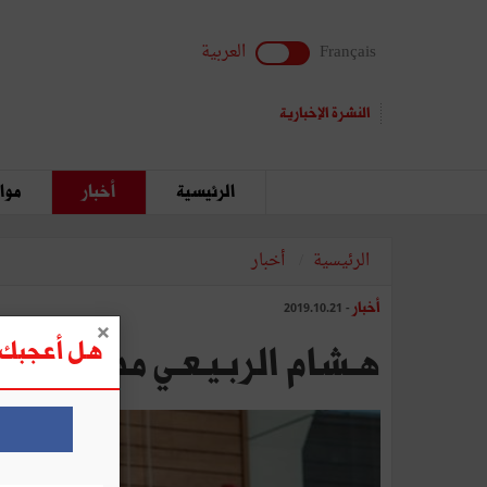
Français
العربية
النشرة الإخبارية
الرئيسية
أخبار
مواق
الرئيسية
أخبار
أخبار
- 2019.10.21
هل أعجبك ه
هـشام الربـيـعـي مديـر عـام BH بــنـك الجديـد