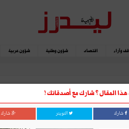
ف وآراء
اقتصاد
شؤون وطنية
شؤون عربية
ذا المقال ؟ شارك مع أصدقائك !
شارك
التويتر
شارك