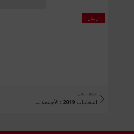
إرسال
المقال التالي
انتـخابـات 2019 : الأجـنحة ...