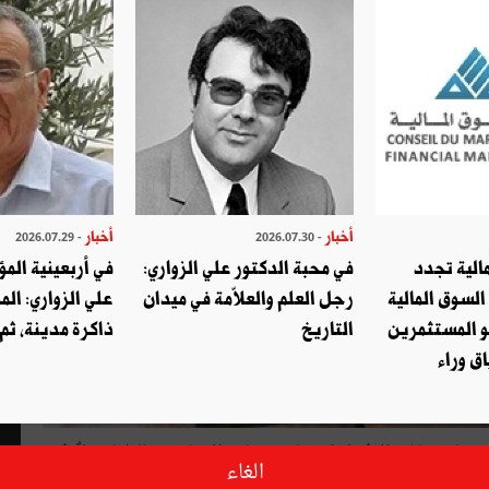
أخبار
أخبار
- 2026.07.29
- 2026.07.30
الية تجدد
في محبة الدكتور علي الزواري:
في أربعينية المؤ
السوق المالية
رجل العلم والعلاّمة في ميدان
علي الزواري: الم
و المستثمرين
التاريخ
ذاكرة مدينة، ثم
ق وراء
 ومنابره شتّى الافتراءات على حضارة الإسلام يخالطها جهلٌ فجّ
الغاء
اهن. واللاّفت في الأمر أنّ الكثير من المسلمين ـــ حتّى ممّن هم