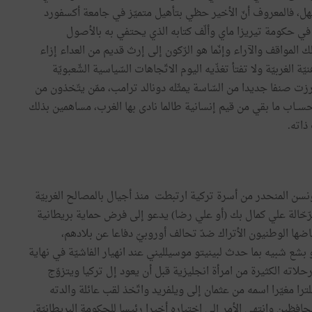
، فالمعروف أنّ الأخير حظي بتأهيل متميّز في جامعة أكسفورد
 في حكومة تيريزا ماي وألّف كتابه الذي يحتفي به بالأصول
ك المواقف والآراء وإنّما هو الرّكون إلى إرث قديم من العداء إزاء
الغربيّة ولا تفتأ تغذّيه اليوم الاتّجاهات السّياسية الشّعبويّة
رزت صنفا جديدا من السّاسة يمثّله دونالد ترامب، ممّن يتّخذون من
حســاب ما بقي من قيم إنسانية طالما نادى بها الغرب، مساهمين بذلك
ذاته.
سن المنحدر من أسرة تركية ارتبطت منذ أجيال بالمصالح الغربيّة
رّحّالة علي كمال بك (أو علي رضا) يدعو إلى فرض حماية بريطانية
رض حرب الاستقلال (1919 ـــ 1923) التي خاضها الوطنيون الأتراك ضدّ تحالف أوروبيّ دفاعا عن بلادهم،
انة وأعدمه بعض الغوغاء سنة 1922 على نحو بشع شبيه بما حدث لبينيتو موسيلليني عند انهيار الفاشيّة في نهاية
رحلاته الكثيرة من امرأة انجليزية قبل أن يعود إل تركيا ويتزوّج
لترا مغيّرا اسمه من عثمان إلى ويلفريد واتّخذ لقب عائلة والدته
ين وانتهى الأمر إلى اختياره أخيرا رئيسا للحكومة البريطانيّة.