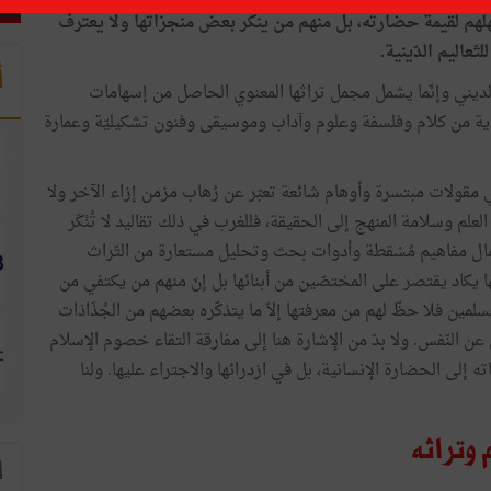
هلهم لقيمة حضارته، بل منهم من ينكر بعض منجزاتها ولا يعترف
ّعاليم الدّينية.
أ
ا الديني وإنّما يشمل مجمل تراثها المعنوي الحاصل من إسهامات
ادية من كلام وفلسفة وعلوم وآداب وموسيقى وفنون تشكيليّة وعمارة
ي مقولات مبتسرة وأوهام شائعة تعبّر عن رُهاب مزمن إزاء الآخر ولا
علم وسلامة المنهج إلى الحقيقة، فللغرب في ذلك تقاليد لا تُنْكَر
عمال مفاهيم مُسْقطة وأدوات بحث وتحليل مستعارة من التّراث
ا يكاد يقتصر على المختصّين من أبنائها بل إنّ منهم من يكتفي من
سلمين فلا حظّ لهم من معرفتها إلاّ ما يتذكّره بعضهم من الجُذَاذات
عن النّفس. ولا بدّ من الإشارة هنا إلى مفارقة التقاء خصوم الإسلام
ه إلى الحضارة الإنسانية، بل في ازدرائها والاجتراء عليها. ولنا
وتراثه
ا