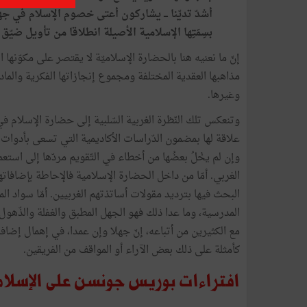
أشدّ تديّنا ـــ يشاركون أعتى خصوم الإسلام في ج
بسِمَتِها الإسلامية الأصيلة انطلاقا من تأويل ضيّق للت
إنّ ما نعنيه هنا بالحضارة الإسلاميّة لا يقتصر على مكوّنه
مذاهبها العقدية المختلفة ومجموع إنجازاتها الفكرية والم
وغيرها.
وتنعكس تلك النّظرة الغربية السّلبية إلى حضارة الإسلام ف
علاقة لها بمضمون الدّراسات الأكاديمية التي تسعى بأدوات ال
وإن لم يخْلُ بعضُها من أخطاء في التّقويم مردّها إلى است
الغربي. أمّا من داخل الحضارة الإسلامية فالإحاطة بإضافاته
البحث فيها بترديد مقولات أساتذتهم الغربيين. أمّا سواد الم
المدرسية، وما عدا ذلك فهو الجهل المطبق والغفلة والذّهول 
مع الكثيرين من أتباعه، إنّ جهلا وإن عمدا، في إهمال إضافات
كأمثلة على ذلك بعض الآراء أو المواقف من الفريقين.
افتراءات بوريس جونسن على الإسلام 