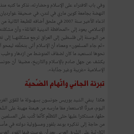
النهضة بجامعة كوين ماري في لندن، في صحيفة غوارديان 
ادّعاه الأخير سنة 2007 في ملحق أضافه للطبع
الإسلامي يعود إلى «المحافظة الدينية القاتلة» وأنّ مشكلته
من البوسنة إلى فلسطين إلى العراق ترجع مشكلتهــــا إلى تظلّ
«ثم جاء المسلمون» ومعناه أنّ الإسلام أتى بتخلّفه ليمحو آ
نحوها لتستعيد ما كان لضفاف المتوسّط من ازدهار وطيب عيش
يكشف عن جهل صادم بالإسلام والتّاريخ، مضيفا أنّ جونسون
الإسلامية «غريبة وغير جذّابة».
تبرئة الجاني واتّهام الضّحيّة
هكذا ينفي السّيد بوريس جونسون بسهــــولة ما للقوّى الغ
اليوم، مبرئًا الاستعمار ممّا مارسه من هيمنة مهينة على ا
حقّها، مستكثرا عليها حتّى التّظلّم كأنّما كُتب على المسلم
من حاجة إلى تذكيره بوعد بلفور ومسؤولية دولته في مأساة
الكارثية على الشّرق العربي بعد أن غرست فيها القوى الغربي