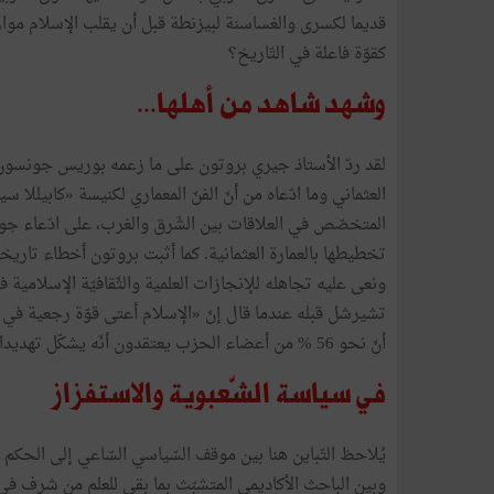
قديما لكسرى والغساسنة لبيزنطة قبل أن يقلب الإسلام موا
كقوّة فاعلة في التّاريخ؟
وشهد شاهد من أهلها...
لقد ردّ الأستاذ جيري بروتون على ما زعمه بوريس جونسون م
العثماني وما ادّعاه من أنّ الفنّ المعماري لكنيسة «كابيللا
المتخصّص في العلاقات بين الشّرق والغرب، على ادّعاء جون
تخطيطها بالعمارة العثمانية. كما أثبت بروتون أخطاء تاري
ونعى عليه تجاهله للإنجازات العلمية والثّقافيّة الإسلامية
تشيرشل قبله عندما قال إنّ «الإسلام أعتى قوّة رجعية في ال
أنّ نحو 56 % من أعضاء الحزب يعتقدون أنّه يشكّل تهديدا لأسلوب حياة البريطانيين.
في سياسة الشّعبوية والاستفزاز
يُلاحظ التّباين هنا بين موقف السّياسي السّاعي إلى الحكم 
وبين الباحث الأكاديمي المتشبّث بما بقي للعلم من شرف ف