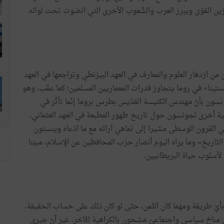
زين القوّى ويبرز العرب والشّعوب الأخرى التي انضوت تحت لوائه
ن ازدهار العلوم والمعارف في العهد البيزنطي وتراجعها في العهد
 سيستينا» في روما يتجاوز قدرات المعماريين المسلمين؛ كما عقّب، وهو
سون بأنّ مهندس الكنيسة القدّيس بطرس بروما إنّما تأثّر في
خية أخرى لجونسون حول تاريخ ظهور المطبعة في العهد العثماني،
 في القرون الوسطى مشيرا إلى تماهي آرائه مع ما ادّعاه وينستون
تّاريخ» وما يراه اليوم أنصار حزب المحافظين عن الإسلام، مبيّنا
بأيّ طريقة ومهما كان الثّمن، حتّى لو كان ذلك على حساب الحقيقة،
ي مناخ سياسي واجتماعيّ مشحون بالكراهية للآخر. غير أنّ جيري