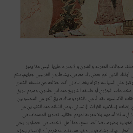
لف مجالات المعرفة والفنون والاجتراء عليها ليس ممّا يميّز
تّى أولئك الذين لهم بعض زاد معرفي، يشاطرون الغربيين جهلهم، فكم
تركيز على السّياسة وتراه يفغر فاه إن أنت حدّثته عن فلسفة الكندي
و مخترعات الجزري أو فلسفة التّاريخ عند ابن خلدون. ومنهم فريق
قافة الأندلسيّة فقد تُرمى بالكفر؛ وهناك فريق آخر من المحسوبين
 إضافة إسلامية للتّراث الإنساني. ومن السّائد عند الكثيرين من
زال ماثلا أمامهم ولا معرفة لديهم بتقاليد تصوير المنمنمات في
 والمغولية وغيرها، فلا أحد سمع، عدا أهل الاختصاص، بتصاوير يحي
مثال بهزاد وشاه قولي وغيرهم. ذلك لتوهّمهم أنّ الإسلام يحرّم