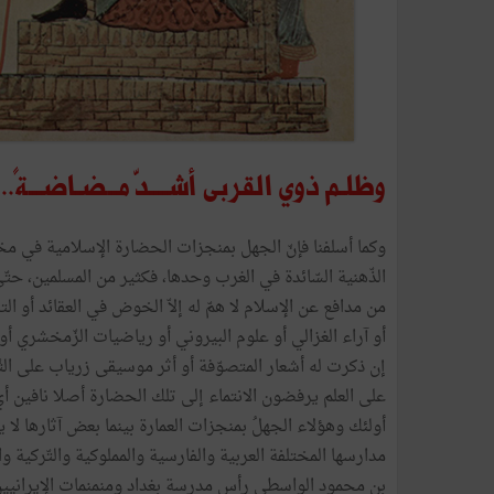
وظلـم ذوي القربى أشــــدّ مــضـاضـــةً...
وكما أسلفنا فإنّ الجهل بمنجزات الحضارة الإسلامية في مخت
الذّهنية السّائدة في الغرب وحدها، فكثير من المسلمين، ح
من مدافع عن الإسلام لا همّ له إلاّ الخوض في العقائد أو ال
أو آراء الغزالي أو علوم البيروني أو رياضيات الزّمخشري أ
إن ذكرت له أشعار المتصوّفة أو أثر موسيقى زرياب على الثّ
على العلم يرفضون الانتماء إلى تلك الحضارة أصلا نافين أيّ
أولئك وهؤلاء الجهلُ بمنجزات العمارة بينما بعض آثارها لا ي
مدارسها المختلفة العربية والفارسية والمملوكية والتّركية
بن محمود الواسطي رأس مدرسة بغداد ومنمنمات الإيرانيين أ