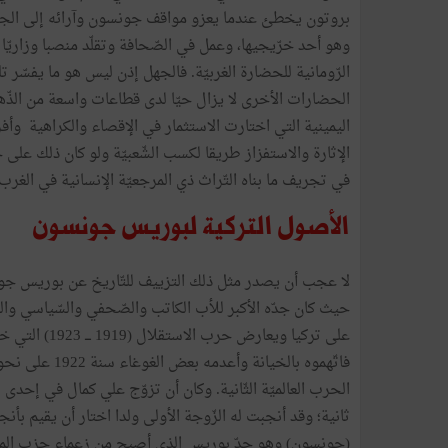
بروتون يخطئ عندما يعزو مواقف جونسون وآرائه إلى الجهل
وهو أحد خرّيجيها، وعمل في الصّحافة وتقلّد منصبا وزاريّا
الرّومانية للحضارة الغربيّة. فالجهل إذن ليس هو ما يفسّر تل
الحضارات الأخرى لا يزال حيّا لدى قطاعات واسعة من الذّهنيّة 
اليمينية التي اختارت الاستثمار في الإقصاء والكراهية وأف
الإثارة والاستفزاز طريقا لكسب الشّعبيّة ولو كان ذلك على 
في تجريف ما بناه التّراث ذي المرجعيّة الإنسانية في الغرب 
الأصول التركية لبوريس جونسون
لا عجب أن يصدر مثل ذلك التزييف للتّاريخ عن بوريس جون
حيث كان جدّه الأكبر للأب الكاتب والصّحفي والسّياسي وال
على تركيا ويعا
فاتّهموه بالخي
الحرب العالميّة الثّانية. وكان أن تزوّج علي كمال في إحدى 
ثانية؛ وقد أنجبت له الزّوجة الأولى ولدا اختار أن يقيم بأنج
(جونسون) وهو جدّ بوريس الذي أصبح من زعماء حزب المحافظ