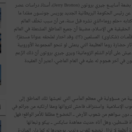
وفي باب الافتراء على الإسلام وحضارته، نذكر ما كتبه منذ بضعة أسابيـــع جيري بروتون (Jerry Brotton)، أستاذ دراسات عصر
عن رئيس الحكومة البريطانية الجديد بوريس جونسون مفنّدا ما
ة الثّانية من كتابه «حلم روما»الذي نشره قبل سنة، من أنّ سبب تخلّف العالم
 الحقيقية هي الإسلام، مضيفا أنّ جميع المناطق المشتعلة في العالم
مـــات (شكــاوى) المسلمين (؟!). وقد اختار لملحقه عنوانا مستفزّا:
ثار حضارة روما العظيمة التي يتمنّى لو تنحو المجموعة الأوروبية
 على أيّام السّلم الرّومانية! ويرى جيري بروتون أنّ ذلك الزّعم
 في آخر هجوم له عليه في العام الماضي، اعتبر أنّ العقيدة
ربية من مسؤولية في معظم المآسي التي تعيشها تلك المناطق إلى
لشّعوب الإسلامية واستنزاف فاحش لثرواتها وممّا ارتكبه من جرائم في
ا
ين ـــ دون سواهم من شعوب الأرض ـــ الخضوع مطلقا للأمر الواقع؛ فهل
 فلسطين، وهل أتاه حديث معاهدة سايكس ـــ بيكو وتبعاتها
ة أنظمة لا تزال تخضع للغرب وتدين بوجودها له كما دان المناذرة