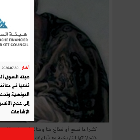
أخبار
- 2026.07.30
هيئة السوق الم
ثقتها في متانة 
التونسية وتدع
إلى عدم الانسيا
الإشاعات
كثيرا ما نسمع أو نطالع هنا وهناك في إعلام الغرب
لإنجازاتها التّاريخية مع قراءات مغرضة لواقعها الرّ