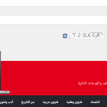
تف واللوحات الذكية
اقتصاد
شؤون وطنية
شؤون عربية
من التاريخ
أدب وفنون