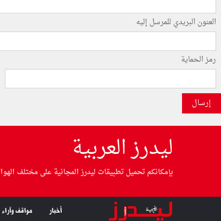
العنون البريدي للمرسل إليه
رمز الحماية
إرسال
ليدرز العربية
بإمكانكم تحميل تطبيقات ليدرز المجانية على مختلف الهوا
أخبار
مواقف وآراء