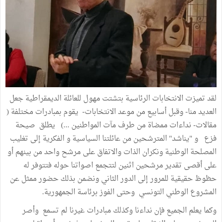
لقد تميزت الانتخابات الرئاسية بتشتت مهول للعائلة الديمقراطية جعل
العديد منا- وقبل أسابيع من موعد الانتخابات- يقوم بمبادرات مختلفة (
مقالات- نداءات ممضاة من طرف مآت المواطنين ...) يطلق صيحة
فزع و "يناشد" المترشحين من عائلتنا السياسية و الفكرية إلى تغليب
المصلحة الوطنية ونكران الذات والاتفاق على مرشح واحد من بينهم أو
على أقصى تقدير مرشحين اثنين لتتجمع اصواتنا حوله فتتوفر له
حظوظ حقيقية للمرور إلى الدور الثاني ونضمن بذلك حضور ممثل عن
المشروع الوطني التونسي وحتى الفوز برئاسة الجمهورية.
وكما يعلم الجميع فإن نداءنا وكذلك مبادرات غيرنا لم تسمع وأصر