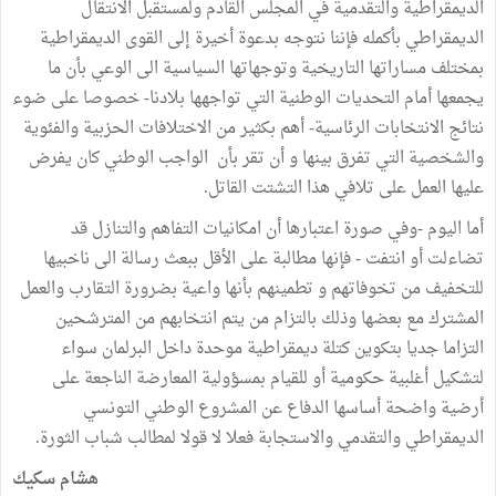
الديمقراطية والتقدمية في المجلس القادم ولمستقبل الانتقال
الديمقراطي بأكمله فإننا نتوجه بدعوة أخيرة إلى القوى الديمقراطية
بمختلف مساراتها التاريخية وتوجهاتها السياسية الى الوعي بأن ما
يجمعها أمام التحديات الوطنية التي تواجهها بلادنا- خصوصا على ضوء
نتائج الانتخابات الرئاسية- أهم بكثير من الاختلافات الحزبية والفئوية
والشخصية التي تفرق بينها و أن تقر بأن الواجب الوطني كان يفرض
عليها العمل على تلافي هذا التشتت القاتل.
أما اليوم -وفي صورة اعتبارها أن امكانيات التفاهم والتنازل قد
تضاءلت أو انتفت - فإنها مطالبة على الأقل ببعث رسالة الى ناخبيها
للتخفيف من تخوفاتهم و تطمينهم بأنها واعية بضرورة التقارب والعمل
المشترك مع بعضها وذلك بالتزام من يتم انتخابهم من المترشحين
التزاما جديا بتكوين كتلة ديمقراطية موحدة داخل البرلمان سواء
لتشكيل أغلبية حكومية أو للقيام بمسؤولية المعارضة الناجعة على
أرضية واضحة أساسها الدفاع عن المشروع الوطني التونسي
الديمقراطي والتقدمي والاستجابة فعلا لا قولا لمطالب شباب الثورة.
هشام سكيك