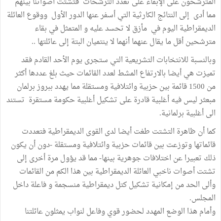
المترشحون على الإبقاء على تعدد الترشحات فتشتت أصواتنا بينهم
مما أدى إلى النتائج الكارثية التي أسفر عنها الدور الأول ووقوع العائلة
الديمقراطية اليوم في مأزق لا تحسد عليه و المتمثل في بقاء
مترشحين أقل ما يقال عنهما أنهما لا ينتميان البتة إلى عائلتها ..
وبالنسبة للانتخابات التشريعية التي ستجرى يوم الأحد القادم فقد
تميزت هي أيضا بالارتفاع المشط لعدد القائمات حيث بلغ عددها أكثر
من 1500 قائمة بين حزبية وائتلافية ومستقلة مما يهدد ببروز برلمان
مبعثر ليس فيه أغلبية قادرة على تشكيل أغلبية حكومة مستقرة تستند
الى أغلبية برلمانية.
كما أن ظاهرة التشتت طغت أيضا لدى القوى الديمقراطية فتعددت
قائماتها وتوزعت بين قائمات حزبية وائتلافية ومستقلة -دون أن يكون
ذلك تعبيرا عن اختلافات جوهرية بينها- مما قد يؤول مرة أخرى إلى
تشتت أصوات ناخبي العائلة الديمقراطية بين هذا الكم من القائمات
وألى الحد من إمكانية تشكيل كتل ديمقراطية منسجمة و فاعلة داخل
المجلس.
وأمام هذا الوضع المهدد لحضور قوي وفاعل لنواب يمثلون عائلتنا