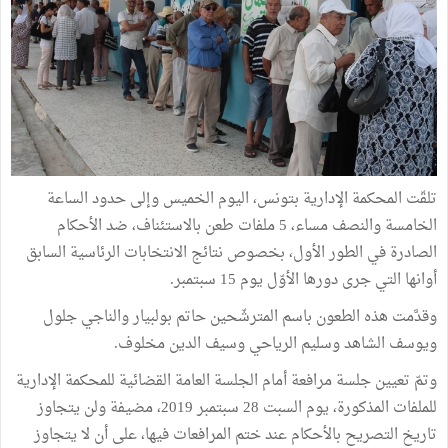
تلقّت المحكمة الإدارية بتونس، اليوم الخميس وإلى حدود الساعة
الخامسة والنصف مساء، 5 ملفات طعن بالاستئناف، ضد الأحكام
الصادرة في الطور الأول، بخصوص نتائج الانتخابات الرئاسية السابق
أوانها التي جرى دورها الأوّل يوم 15 سبتمبر.
وقدَّمت هذه الطعون باسم المترشّحين حاتم بولبيار والناجي جلول
ويوسف الشاهد وسليم الرياحي وسيف الدين مخلوف.
وتمّ تعيين جلسة مرافعة أمام الجلسة العامة القضائية للمحكمة الإدارية
للملفات المذكورة، يوم السبت 28 سبتمبر 2019، مضيفة ولن يتجاوز
تاريخ التصريح بالأحكام عند ختم المرافعات فيها، على أن لا يتجاوز