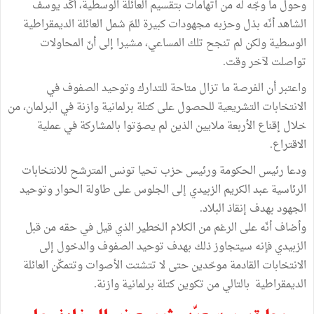
وحول ما وجّه له من اتهامات بتقسيم العائلة الوسطية، أكّد يوسف
الشاهد أنّه بذل وحزبه مجهودات كبيرة للمّ شمل العائلة الديمقراطية
الوسطية ولكن لم تنجح تلك المساعي، مشيرا إلى أنّ المحاولات
تواصلت لآخر وقت.
واعتبر أن الفرصة ما تزال متاحة للتدارك وتوحيد الصفوف في
الانتخابات التشريعية للحصول على كتلة برلمانية وازنة في البرلمان، من
خلال إقناع الأربعة ملايين الذين لم يصوّتوا بالمشاركة في عملية
الاقتراع.
ودعا رئيس الحكومة ورئيس حزب تحيا تونس المترشح للانتخابات
الرئاسية عبد الكريم الزبيدي إلى الجلوس على طاولة الحوار وتوحيد
الجهود بهدف إنقاذ البلاد.
وأضاف أنّه على الرغم من الكلام الخطير الذي قيل في حقه من قبل
الزبيدي فإنه سيتجاوز ذلك بهدف توحيد الصفوف والدخول إلى
الانتخابات القادمة موحّدين حتى لا تتشتت الأصوات وتتمكّن العائلة
الديمقراطية بالتالي من تكوين كتلة برلمانية وازنة.