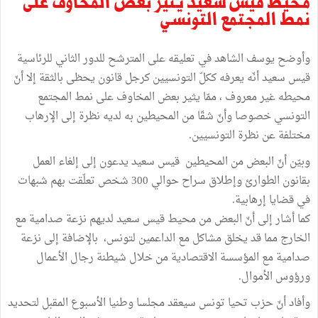
محيط قيس سعيّد يثير بعض المخاوف على
نمط المجتمع التونسي
وأوضح يوسف الشاهد في تعليقه على المترشح للدور الثاني للرئاسية
قيس سعيد أنّه يعرفه ككلّ التونسيين كرجل قانون يحظى بالثقة إلا أنّ
محيطه غير معروف ، ممّا يثير بعض المخاوف على نمط المجتمع
التونسي خصوصا وأنّ شقّا من المحيطين به لديه نظرة إلى الإرهاب
مختلفة عن نظرة التونسيين.
وبيّن أنّ البعض من المحيطين قيس سعيد يدعون إلى إلغاء العمل
بقانون الطوارئ وإطلاق سراح حوالي 300 شخص تعلّقت بهم شبهات
في قضايا إرهابية.
كما أشار إلى أنّ البعض من محيط قيس سعيد لديهم نزعة صدامية مع
الخارج مما قد يخلق مشاكل مع الداعمين لتونس، بالإضافة إلى نزعة
صدامية مع المؤسسة الاقتصادية من خلال شيطنة رجال الأعمال
ورؤوس الأموال.
وأفاد أنّ حزب تحيا تونس سيعقد مجلسا وطنيا الأسبوع المقبل لتحديد