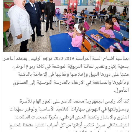
بمناسبة افتتاح السنة الدراسيّة 2019-2020 توجّه الرئيس بمحمّد الناصر
بتحيّة إكبار وتقدير للعائلة التربويّة الموسّعة في كافة ربوع الوطن،
مثنيًا على دورها النبيل وإخلاصها وتفانيها في الإحاطة بالناشئة
وتأطيرها والمساهمة في الارتقاء بالمدرسة التونسيّة إلى المستوى
المأمول.
كما أكّد رئيس الجمهورية محمد الناصر على الدور الهام للأسرة
ومسؤوليّتها في النهوض بمهارات التلاميذ الأساسية وتوفير ممهّدات
التفوّق والامتياز وتنمية الحسّ الوطني، مكبرًا تضحيات العائلات
التونسيّة في سبيل تمكين أبنائها من كل أسباب التميّز، متمنيًّا للجميع