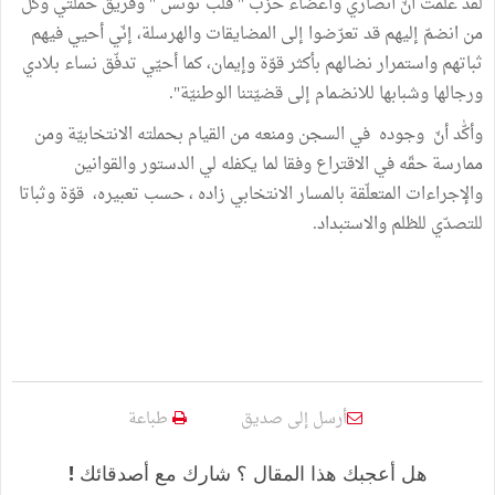
لقد علمت أنّ أنصاري وأعضاء حزب " قلب تونس " وفريق حملتي وكلّ
من انضمّ إليهم قد تعرّضوا إلى المضايقات والهرسلة، إنّي أحيي فيهم
ثباتهم واستمرار نضالهم بأكثر قوّة وإيمان، كما أحيّي تدفّق نساء بلادي
ورجالها وشبابها للانضمام إلى قضيّتنا الوطنيّة".
وأكّٰد أنّ وجوده في السجن ومنعه من القيام بحملته الانتخابيّة ومن
ممارسة حقّه في الاقتراع وفقا لما يكفله لي الدستور والقوانين
والإجراءات المتعلّقة بالمسار الانتخابي زاده ، حسب تعبيره، قوّة وثباتا
للتصدّي للظلم والاستبداد.
أرسل إلى صديق
طباعة
هل أعجبك هذا المقال ؟ شارك مع أصدقائك !