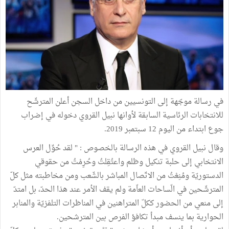
في رسالة موجّهة إلى التونسيين من داخل السجن أعلن المترشّح
للانتخابات الرئاسية السابقة لأوانها نبيل القروي دخوله في إضراب
جوع ابتداء من اليوم 12 سبتمبر 2019.
وقال نبيل القروي في هذه الرسالة بالخصوص : " لقد حُوِّل العرس
الانتخابي إلى حلبة تنكيل وظلم واعتُقِلتُ وحُرِمْتُ من حقوقي
الدستوريّة ومُنِعْتُ من الاتّصال المباشر بالشّعب ومن مخاطبته مثل كلّ
المترشّحين في الّساحات العاّمة ولم يقف الأمر عند هذا الحدّ، بل امتدّ
إلى منعي من الحضور ككلّ المتراهنين في المناظرات التلفزيّة والمنابر
الحوارية بما ينسف مبدأ تكافؤ الفرص بين المترشحين.