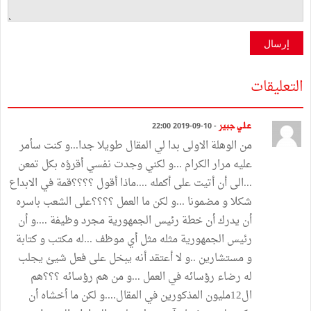
إرسال
التعليقات
علي جبير
- 10-09-2019 22:00
من الوهلة الاولى بدا لي المقال طويلا جدا...و كنت سأمر
عليه مرار الكرام ...و لكني وجدت نفسي أقرؤه بكل تمعن
...الى أن أتيت على أكمله ....ماذا أقول ؟؟؟؟قمة في الابداع
شكلا و مضمونا ...و لكن ما العمل ؟؟؟؟على الشعب باسره
أن يدرك أن خطة رئيس الجمهورية مجرد وظيفة ....و أن
رئيس الجمهورية مثله مثل أي موظف ...له مكتب و كتابة
و مستشارين ..و لا أعتقد أنه يبخل على فعل شيئ يجلب
له رضاء رؤسائه في العمل ...و من هم رؤسائه ؟؟؟هم
ال12مليون المذكورين في المقال....و لكن ما أخشاه أن