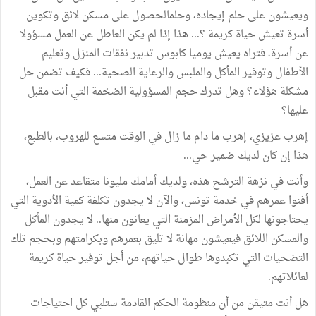
ويعيشون على حلم إيجاده، وحلمالحصول على مسكن لائق وتكوين
أسرة تعيش حياة كريمة ؟... هذا إذا لم يكن العاطل عن العمل مسؤولا
عن أسرة، فتراه يعيش يوميا كابوس تدبير نفقات المنزل وتعليم
الأطفال وتوفير المأكل والملبس والرعاية الصحية... فكيف تضمن حل
مشكلة هؤلاء؟ وهل تدرك حجم المسؤولية الضخمة التي أنت مقبل
عليها؟
إهرب عزيزي، إهرب ما دام ما زال في الوقت متسع للهروب، بالطبع،
هذا إن كان لديك ضمير حي...
وأنت في نزهة الترشح هذه، ولديك أمامك مليونا متقاعد عن العمل،
أفنوا عمرهم في خدمة تونس، والآن لا يجدون تكلفة كمية الأدوية التي
يحتاجونها لكل الأمراض المزمنة التي يعانون منها.. لا يجدون المأكل
والمسكن اللائق فيعيشون مهانة لا تليق بعمرهم وبكرامتهم وبحجم تلك
التضحيات التي تكبدوها طوال حياتهم، من أجل توفير حياة كريمة
لعائلاتهم.
هل أنت متيقن من أن منظومة الحكم القادمة ستلبي كل احتياجات