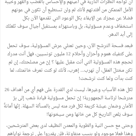
أن تواجه النظرات النارية في أعينهم والإحساس بالغضب والقهر وخيبة
الأمل المتمكن من أفئدتهم لأنك لم ولن تستطيع أن تكون في عونهم
فضلا عن عجزك عن الإيفاء بكل الوعود التي تقدمها الآن بكل
استخفاف وعدم مسؤولية، بل وباستهزاء بمستقبل أجيال سوف تَلعَنُكَ
إلى أبد الدهر.
فبعد فسحة الترشح الآن، وحين تعتلي عرش المسؤولية، سوف تحمل
على كتفيك هموم وأحزان وأحلام 12 مليون تونسيين، فهل أنت مدرك
لحجم هذه المسؤولية التي أنت مقبل عليها ؟ إنّ من مصلحتك، إن لم
تكن مختلَ العقل، أن تهرب... إهرب، لأنك لو كنت تعرف خاتمتك، لما
كنت بدأت ولما كنت ترشحت!
لكل هذه الأسباب وغيرها، ليست لدي القدرة على فهم أي من أهداف 26
مترشحا لرئاسة الجمهورية! إنّ تحمل مسؤولية قيادة شعب إلى برّ
الأمان وضمان عيشة كريمة لكل فرد منه ليس بالمسألة السهلة. إنّها أمانةٌ
سوف يَلعن التاريخ كل من خانها ومن سيخونها!
وحتى مع حسن النية والطوية والمعدن النظيف لدى بعض المترشحين،
وهذا فعلا موجود ولو بنسب متفاوتة، فلن يقدروا على ترجمة نواياهم