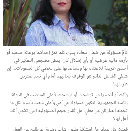
كأُمٍّ مسؤولة عن ضمان سعادة بِنتيَّ، كلما تمرّ إحداهما بوعكة صحية أو
بأزمة مالية عرضية أو بأي إشكال كان، يقض مضجعي التفكير في
أحسن طريقة للاعتناء بها ومساعدتها على تخطي كل الصعوبات... إن
شغلي الشاغل الدائم هو الوقوف بجانبهما أمام أي تحدٍ يعترض
طريقهما.
وأنتَ أو أنتِ، يا من ترشحتَ أو ترشحتِ لأعلى المناصب في الدولة:
رئاسة الجمهورية، لتكون مسؤولا عن أمن وأمان شعب بأسره بكل ما
تحمله العبارتان من معانٍ، هل تُقدر حجم المسؤولية التي تدَّعي أنك
أهل لها؟
فمثلا، هل لديك حل امشكلة مليون شاب وشابة، عاطلين عن العمل