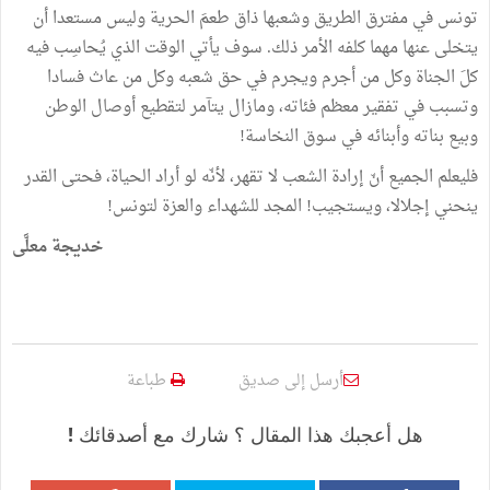
تونس في مفترق الطريق وشعبها ذاق طعمَ الحرية وليس مستعدا أن
يتخلى عنها مهما كلفه الأمر ذلك. سوف يأتي الوقت الذي يُحاسِب فيه
كلَ الجناة وكل من أجرم ويجرم في حق شعبه وكل من عاث فسادا
وتسبب في تفقير معظم فئاته، ومازال يتآمر لتقطيع أوصال الوطن
وبيع بناته وأبنائه في سوق النخاسة!
فليعلم الجميع أنّ إرادة الشعب لا تقهر، لأنّه لو أراد الحياة، فحتى القدر
ينحني إجلالا، ويستجيب! المجد للشهداء والعزة لتونس!
خديجة معلَّى
أرسل إلى صديق
طباعة
هل أعجبك هذا المقال ؟ شارك مع أصدقائك !