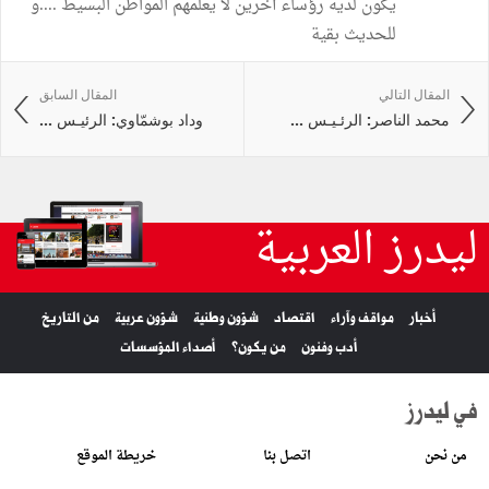
يكون لديه رؤساء آخرين لا يعلمهم المواطن البسيط ....و
للحديث بقية
المقال التالي
المقال السابق
محمد الناصر: الرئـيـس ...
وداد بوشمّاوي: الرئيـس ...
ليدرز العربية
أخبار
مواقف وآراء
اقتصاد
شؤون وطنية
شؤون عربية
من التاريخ
أدب وفنون
من يكون؟
أصداء المؤسسات
في ليدرز
من نحن
اتصل بنا
خريطة الموقع