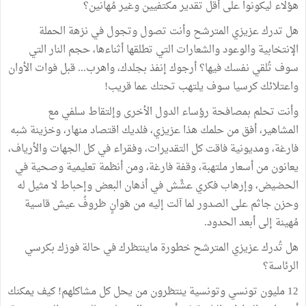
هؤلاء ليكونوا على أقل تقدير مكتفيين وغير مُهانين؟
هل تدرك عزيزي المترشح وأنت تصول وتجول في نزهة الحملة
الإنتخابية والوعود والشعارات التي تطلقها أثناءها، حجم النار التي
سوف تُلقي نفسك فيها؟ أرجوك إنفذ بجلدك، واهرب... قبل فوات الأوان
واعتلائك كرسيا سوف يلتهب تحتك عما قريب!
وأنت تحلم بمصافحة رؤساء الدول الأخرى وإلتقاط سلفي مع
المشاهير، أفق من حلمك هذا عزيزي، فلديك اقتصاد منهار، وخزينة شبه
فارغة، ومديونية فاقت كل التقديرات، وفقراء في كل الجهات والأرياف،
يعانون من أسعار ملتهبة، وقفة فارغة، ومن أنظمة تعليمية وصحية في
الحضيض، وإرهاب فكري عشَّش في أذهان البعض وإحباط لا مثيل له
وحزن جاثم على الصدور لما آلت إليه من هَوانٍ ظروفُ عيش قاسية
مُهينة إلى أبعد الحدود.
هل تُدرك عزيزي المترشح خطورة ماينتظرك في حالة فوزك بكرسي
الرئاسة؟
12 مليون تونسي وتونسية ينتظرون من يحل كل مشاكلهم! كيف يمكنك