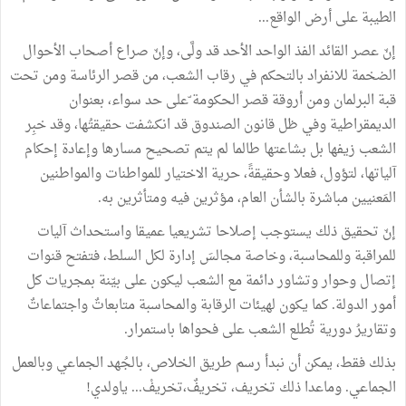
الطيبة على أرض الواقع...
إنّ عصر القائد الفذ الواحد الأحد قد ولَّى، وإنّ صراع أصحاب الأحوال
الضخمة للانفراد بالتحكم في رقاب الشعب، من قصر الرئاسة ومن تحت
قبة البرلمان ومن أروقة قصر الحكومة ّعلى حد سواء، بعنوان
الديمقراطية وفي ظل قانون الصندوق قد انكشفت حقيقتُها، وقد خبِر
الشعب زيفها بل بشاعتها طالما لم يتم تصحيح مسارها وإعادة إحكام
آلياتها، لتؤول، فعلا وحقيقةً، حرية الاختيار للمواطنات والمواطنين
المَعنيين مباشرة بالشأن العام، مؤثرين فيه ومتأثرين به.
إنّ تحقيق ذلك يستوجب إصلاحا تشريعيا عميقا واستحداث آليات
للمراقبة وللمحاسبة، وخاصة مجالسَ إدارة لكل السلط، فتفتح قنوات
إتصال وحوار وتشاور دائمة مع الشعب ليكون على بيّنة بمجريات كل
أمور الدولة. كما يكون لهيئات الرقابة والمحاسبة متابعاتٌ واجتماعاتٌ
وتقاريرُ دورية تُطلع الشعب على فحواها باستمرار.
بذلك فقط، يمكن أن نبدأ رسم طريق الخلاص، بالجُهد الجماعي وبالعمل
الجماعي. وماعدا ذلك تخريف، تخريفٌ،تخريفْ... ياولدي!