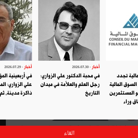
أخبار
أخبار
- 2026.07.29
- 2026.07.30
الية تجدد
في محبة الدكتور علي الزواري:
في أربعينية المؤ
السوق المالية
رجل العلم والعلاّمة في ميدان
علي الزواري: الم
و المستثمرين
التاريخ
ذاكرة مدينة، ثم
ق وراء
سيد هشام الربيعي مديرا عاما للبنك وذلك إثر إجراء طلب ترشح لمنصب مدير عام
الغاء