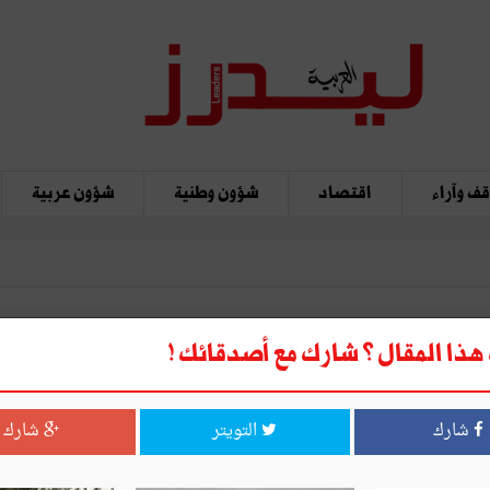
ف وآراء
اقتصاد
شؤون وطنية
شؤون عربية
ذا المقال ؟ شارك مع أصدقائك !
شارك
التويتر
شارك