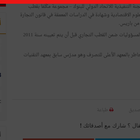
ضو باللجنة التنفيذية للاتحاد الدولي للبنوك – مجموعة مكّلفا بقطب
تاذية في العلوم الاقتصادية وشهادة في الدراسات المعمقة في قانون التجارة
أ
 من باريس.
ويمتلك السيد هشام الربيعي تجربة 29 سنة وتحمّل عديد المسؤوليات ضمن القطب التجاري قبل أن يتم تعيينه سنة 2011
طر بالمعهد الأعلى للتصرف وهو مدرّس سابق بمعهد التقنيات
صديق
طباعة
قال ؟ شارك مع أصدقائك !
ا