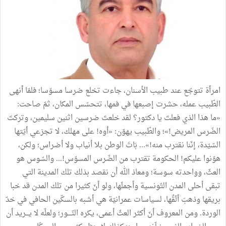
امرأة تتوجّع عند طبيب الأسنان، جاءت تخلع ضرسا مسوّسا؛ فلمّا أنهى
الطّبيب عمله، حشرت إصبعها في فمها، تتحسّس المكان، ثمّ صاحت:
«ما هذا الذي فعلتَ يا دكتور؟ لقد خلعتَ ضرسين اثنين سليمين، وتركتَ
الضّرس المريض!»؛ والطّبيب يهوّن: «أوه! على مهلك، لا تجزعي أيّتها
السّيّدة، إنّنا نقترب منه!»... بَاتَ الوطن بلا أنياب ولا أضراس؛ ولكن،
هوّنوا عليكم! الحكومة تقترب من الضّرس المسوّس!... والسّوس هو
العثّ، وواحدته سوسة؛ ومعاذ الله أن نقصد بذلك تلك المدينة التي
تبقى أحلى المدن التّونسية وأجملَها، ولو أنّ كثيرا من تلك المدن قد خبا
بريقها وذهبَ ألَقُها، لسياسات عمرانيّة هي أشبه بالسكّين الحافي في خدّ
الوردة. ومن المعروف أنّ أكثر العثّ أعمى، يكره النّــــور؛ ولعلّه لا يـــريد أن