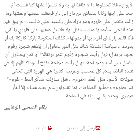
الأبواب، فلا تحمّلوها ما لا طاقة لها به ولا تقسوْا عليها كما قســـت أمّ
جحا على ابنها وكانا ينتقلان من دار إلى دار فحمّلته عفشها ونفشها وما
زالت تكدّس على ظهره وهو بارك على ركبتيه حتّى قالــــت: «لم يبق غير
هذه الرّحى. سأحملها عنك». فقال لها: «لا. بل ضعيها على ظهري يا أمّي
فأنا قاعد بارك لن أقوم بها أو بدونها». كذلك الحكومة باركة كاركة بك أو
بدونك... سياسة السّلطة هناك مثل الذي يحاول أن يُطعّم شجرة زقّوم
بعـــود برتقال؛ فهل رأيت شجـــرة زقّوم تثمر برتقالا؟ أو كمن يحـــاول أن
يناسل بــين أسد ودجـــاجة؛ فهـــل رأيت دجاجة تفرّخ أسودا؟ اللّهم إلاّ في
هـــذه البلاد، بـــلادِ كلّ عجيـــب وغريب. كثيرة هي الهِررة التي تحكي
صولات الأسود مثل القطّ «طوم»... هــل مــــازلت تتذكّر القطّ «طوم»؟
كبر «طوم» و«علّـــق الصبّاط»، كما تقــــولون...لم يعـــد هنـــاك إلاّ الفأر
«جيري. وحده بقــــي يرتع في السّاحة.
بقلم الصحبي الوهايبي
أرسل إلى صديق
طباعة