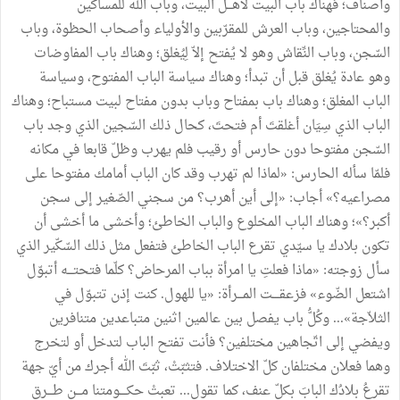
وأصناف؛ فهناك باب البيت لأهـــل البيت، وباب الله للمساكين
والمحتاجين، وباب العرش للمقرّبين والأولياء وأصحاب الحظوة، وباب
السّجن، وباب النِّقاش وهو لا يُفتح إلاّ لِيُغلق؛ وهناك باب المفاوضات
وهو عادة يُغلق قبل أن تبدأ؛ وهناك سياسة الباب المفتوح، وسياسة
الباب المغلق؛ وهناك باب بمفتاح وباب بدون مفتاح لبيت مستباح؛ وهناك
الباب الذي سِيَان أغلقتَ أم فتحتَ، كحال ذلك السّجين الذي وجد باب
السّجن مفتوحا دون حارس أو رقيب فلم يهرب وظلّ قابعا في مكانه
فلمّا سأله الحارس: «لماذا لم تهرب وقد كان الباب أمامك مفتوحا على
مصراعيه؟» أجاب: «إلى أين أهرب؟ من سجني الصّغير إلى سجن
أكبر؟»؛ وهناك الباب المخلوع والباب الخاطئ؛ وأخشى ما أخشى أن
تكون بلادك يا سيّدي تقرع الباب الخاطئ فتفعل مثل ذلك السّكّير الذي
سأل زوجته: «ماذا فعلتِ يا امرأة بباب المرحاض؟ كلّما فتحتـــه أتبوّل
اشتعل الضّوء» فزعقــــت المـــرأة: «يا للهول. كنت إذن تتبوّل في
الثلاّجة»... وكُلُّ باب يفصل بين عالمين اثنين متباعدين متنافرين
ويفضي إلى اتّجاهين مختلفين؟ فأنت تفتح الباب لتدخل أو لتخرج
وهما فعلان مختلفان كلّ الاختلاف. فتثبّتْ، ثبّتَ الله أجرك من أيّ جهة
تقرعُ بلادُك البابَ بكلّ عنف، كما تقول... تعبتْ حكــــومتنا مـــن طـــرق