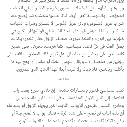
يرى الخراب الذي يخلّفه وراءه؛ كذلك لا ينظر كثير من الحـــكّام
وراءهم، ولعلّهم مثل العثّ، لا يسمعون إلاّ رَجْعَ الصّــــوت في الخشب
المجوّف... والسّوســــة تعني أيضا نباتا عشبيّا مخشــــوشبا يُصنع منه
شراب عرق السّــــوس؛ ولكن عرقَ السُّوس لا يُســـكِر وشرابَ السّياسة
مُسكِـــر... وأمّا السَّوَسُ فهو داء يأخذ الدّابــة في قوائمها أو يكون في
عَجُزِها بين الورك والفخذ فيورث ضعـــف الرِّجْل حتّى تخور؛ وكذلك
يفعل العثّ في كلّ قاعدة سيــــاسيّة، كلّما هرمتْ، نخرها، حتّى تصير
كالعمـــلاق على رِجْلين من صلصال؛ هل ترون ذلك العملاق الواقف على
رِجْلين من صلصـــال؟... ويقال سَوِسَ الحَبُّ أو ساس أي وقع فيه ما
يأكلــــه وينخــره فلا يَنبتُ ولا يُنبتُ أبدا؛ كهذا الحَبّ الذي يبذرون.
*****
كتـب سيـــاسيّ فخور بإنجــــازات بـلاده: «إنّ بلادي تقرع بعنف باب
الانتماء إلى نادي الدّول المتقدّمة». حتّى المتسوّلين والمحتاجين
وعابري السّبيل يقرعون الأبواب. الثّابت الذي يجهله الرّجل أو يتجاهله
أنّ ذلك الباب لن يُفتح «على هذه الرنّة» فتلك أبواب لا تُفتح مِنّة أو
بإذن ولكنّها تُغتصب اغتصابا وتُقتحم اقتحاما... والأبواب أنواع