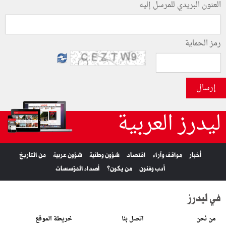
العنون البريدي للمرسل إليه
رمز الحماية
إرسال
ليدرز العربية
أخبار
مواقف وآراء
اقتصاد
شؤون وطنية
شؤون عربية
من التاريخ
أدب وفنون
من يكون؟
أصداء المؤسسات
في ليدرز
من نحن
اتصل بنا
خريطة الموقع