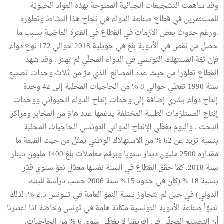
وقد ساهمت التشجيعات الجبائية الممنوحة بهذه المواد الحيويّة
للمستثمرين في قطاع صناعة الدواء في نجاح هذا النشاط وتطوّره
.ورغم حدوث بعض الأزمات في القطاع في الفترة الماضية بسبب ما
حصل من نقص في الأدوية بلغ في جويلية 2018 حوالي 172 نوع دواء
فإنّ ثقة المستهلك التونسي في الدواء المحلّي لم تهتز . وقد شهد
القطاع تطوّرا من حيث عدد المصانع الذي مرّ من ثلاث وحدات تصنيع
سنة 1990 تغطي حوالي 8 % من الحاجيات المحلية إلى 42 وحدة
إنتاج دواء بشري إضافة إلى وحدات إنتاج الدواء الحيواني ووحدات
إنتاج المستلزمات الطبية المختلفة يدعّمها عدد هامّ من المخابر ومراكز
البحث . واليوم يغطّي الإنتاج الدوائي التونسي الحاجيات المحلية
بنسبة تزيد عن 62 % من الاستهلاك الوطني يمثّل من حيث القيمة ما
مقداره 2500 مليون دينار سنويا وبرقم معاملات بلغ 1400 مليون دينار
سنة 2018. كما حقّق القطاع في السنة نفسها معدّل نموّ سنوي قدّر
بنسبة 18 % (كان في حدود 15% سنة 2006 حسب دراسة للبنك
الدولي) في حين لم تتجاوز نسبة النموّ العامة في تــــونس 2.5 %. لذلك
تتبوّأ صناعة الأدوية التونسية مكانة هامة في تونس وخاصّة إذا اعتبرنا
أنّ التصنيع المحلّي في إفريقيا لا يغطّي سوى 6 % من الحاجيات.