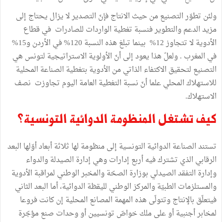
ولئن تطوّر التصنيع من حيث الانتاج فإنّ التصدير لا يزال يحتاج إلى
مزيد الدعم والتطوير فنسبة تغطية الواردات للصادرات في قطاع
الأدوية لا تتجاوز 12% بينما تبلغ هذه النسبة 120% في الأردن و15%
في المغرب . ولعلّ هذا يعود إلى أنّ الأولوية الاستراتيجية لتونس هي
التصنيع لتحقيق الاكتفاء الذاتي من الأدوية بتغطية الصناعة المحلية
للاستهلاك المحلي علما أنّ نسبة التغطية العامة اليوم تجاوزت نصف
الاستهلاك.
كيف تشتغل المنظومة الدوائية التونسية؟
تستند الصناعة الدوائية التونسية إلى منظومة لها ثلاثة أبعاد أوّلها البعد
الرقابي الذي تشترك فيه أربع إدارات وهي إدارة الصيدلة والدواء
وإدارة التفقد الصيدلي بوزارة الصحّة والمخبر الوطني لمراقبة الأدوية
والمستلزمات الطبيّة والمركز الوطني لليقظة الدوائية، أما البعد الثاني
فيتعلّق بالإنتاج وتتولّى هذه المهمة المصانع المحلية إن كانت فروعا
لمخابر أجنبية أو على ملك خواصّ تونسيين أو وحدات صنع مؤجّرة