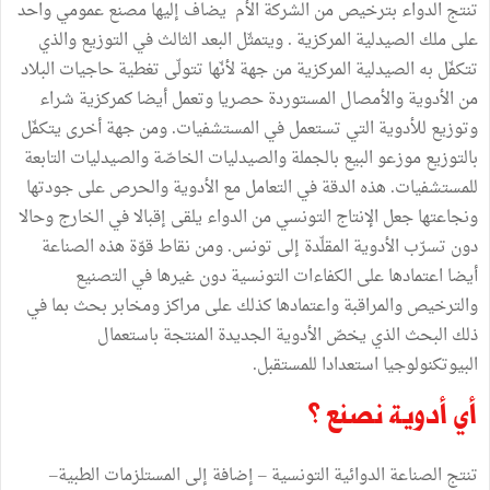
تنتج الدواء بترخيص من الشركة الأم يضاف إليها مصنع عمومي واحد
على ملك الصيدلية المركزية . ويتمثّل البعد الثالث في التوزيع والذي
تتكفّل به الصيدلية المركزية من جهة لأنّها تتولّى تغطية حاجيات البلاد
من الأدوية والأمصال المستوردة حصريا وتعمل أيضا كمركزية شراء
وتوزيع للأدوية التي تستعمل في المستشفيات. ومن جهة أخرى يتكفّل
بالتوزيع موزعو البيع بالجملة والصيدليات الخاصّة والصيدليات التابعة
للمستشفيات. هذه الدقة في التعامل مع الأدوية والحرص على جودتها
ونجاعتها جعل الإنتاج التونسي من الدواء يلقى إقبالا في الخارج وحالا
دون تسرّب الأدوية المقلّدة إلى تونس. ومن نقاط قوّة هذه الصناعة
أيضا اعتمادها على الكفاءات التونسية دون غيرها في التصنيع
والترخيص والمراقبة واعتمادها كذلك على مراكز ومخابر بحث بما في
ذلك البحث الذي يخصّ الأدوية الجديدة المنتجة باستعمال
البيوتكنولوجيا استعدادا للمستقبل.
أي أدوية نصنع ؟
تنتج الصناعة الدوائية التونسية – إضافة إلى المستلزمات الطبية–