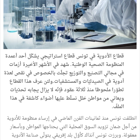
قطاع الأدوية في تونس قطاع استراتيجي يشكّل أحد أعمدة
المنظومة الصحية الوطنية. شهد في الأشهر الأخيرة أزمات
في مجالي التصنيع والتوزيع تجلّت بالخصوص في نقص لعدّة
أدوية في الصيدليّات والمستشفيات.ولئن عرف هذا القطاع
تطوّرا ملحوظا منذ ثلاثة عقود فإنّه لا يزال يجابه تحدّيات
ويعاني من مواطن خلل نسلّط عليها أضواء كاشفة في هذا
الملفّ.
انطلقت تونس منذ ثمانينات القرن الماضي في إرساء منظومة للأدوية
من أجل ضمان تزويد السوق المحلية التي يحتاجها المواطن وبأسعار
معقولة. وبرزت تونس آنذاك كأوّل بلد إفريقي يتولّى صناعة الأدوية