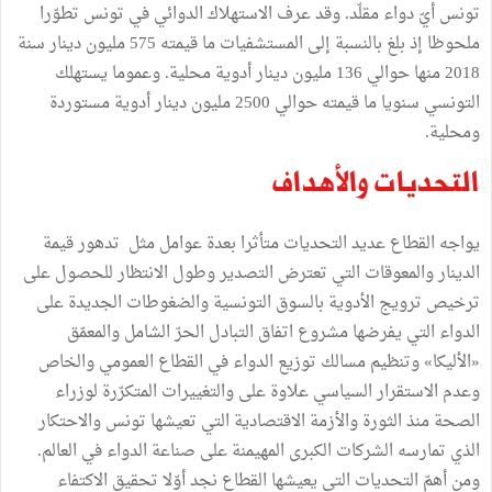
تونس أيّ دواء مقلّد. وقد عرف الاستهلاك الدوائي في تونس تطوّرا
ملحوظا إذ بلغ بالنسبة إلى المستشفيات ما قيمته 575 مليون دينار سنة
2018 منها حوالي 136 مليون دينار أدوية محلية. وعموما يستهلك
التونسي سنويا ما قيمته حوالي 2500 مليون دينار أدوية مستوردة
ومحلية.
التحديات والأهداف
يواجه القطاع عديد التحديات متأثرا بعدة عوامل مثل تدهور قيمة
الدينار والمعوقات التي تعترض التصدير وطول الانتظار للحصول على
ترخيص ترويج الأدوية بالسوق التونسية والضغوطات الجديدة على
الدواء التي يفرضها مشروع اتفاق التبادل الحرّ الشامل والمعمّق
«الأليكا» وتنظيم مسالك توزيع الدواء في القطاع العمومي والخاص
وعدم الاستقرار السياسي علاوة على والتغييرات المتكرّرة لوزراء
الصحة منذ الثورة والأزمة الاقتصادية التي تعيشها تونس والاحتكار
الذي تمارسه الشركات الكبرى المهيمنة على صناعة الدواء في العالم.
ومن أهمّ التحديات التي يعيشها القطاع نجد أوّلا تحقيق الاكتفاء