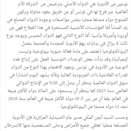
نوعين من الأدوية هي الدواء الأصلي بترخيص من الشركة الأم
العالمية عبر فرع لها في تونس أو عن طريق عقود مناولة ويكون
المنتوج دواء مصنّعا محليا بنفس مواصفات وجودة الدواء المصنّع في
بلد المنشأ أمّا المؤسّسات الأجنبية المستثمرة في هذا القطاع فهي من
أوروبا وأمريكا وآسيا. أمّا النوع الثاني فهو الدواء الجنيس ويوجد نوع
ثالث لا يزال في بداياته يهمّ الأدوية المجددة والمنتجة بفضل
البيوتكنولوجيا (تعتمد على مادة فعالة حيوية بيولوجية وليست
كيميائية) وقد بدأت بعض الوحدات التونسية العمل على إنتاج هذه
النوعية من الأدوية في تونس. ويعود الاهتمام بهذا النوع من الدواء
لقدراته العلاجية ذات المردودية العالية ولأنّه يشهد اليوم انتشارا في
سوق الدواء العالمية ينتظر أن يصل إلى 50% من الإنتاج الدوائي
العالمي سنة 2023 كما ينتظر أن يستحوذ على الـمائة دواء الأكثر مبيعا
في العالم علما أنّ من بين الـ 20 دواء الأكثر مبيعا في العالم سنة 2018
نجد 12 دواء منتجا من البيوتكنولوجيا.
وحسب السيد أيمن المكي مدير عام الصيدلية المركزية فإنّ الأدوية
المصنّعة محليا تغطي جميع الأمراض وحتّى المستعصية منها كالسرطان