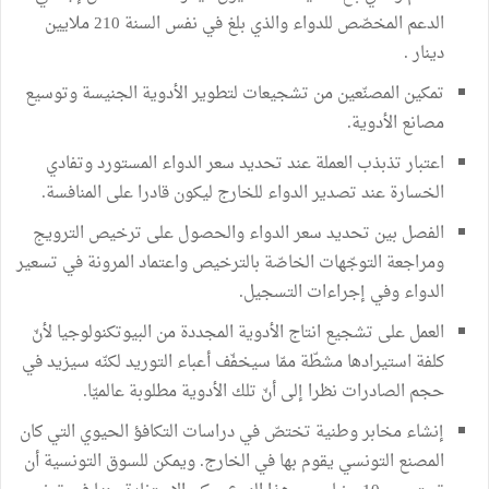
الدعم المخصّص للدواء والذي بلغ في نفس السنة 210 ملايين
دينار .
تمكين المصنّعين من تشجيعات لتطوير الأدوية الجنيسة وتوسيع
مصانع الأدوية.
اعتبار تذبذب العملة عند تحديد سعر الدواء المستورد وتفادي
الخسارة عند تصدير الدواء للخارج ليكون قادرا على المنافسة.
الفصل بين تحديد سعر الدواء والحصول على ترخيص الترويج
ومراجعة التوجّهات الخاصّة بالترخيص واعتماد المرونة في تسعير
الدواء وفي إجراءات التسجيل.
العمل على تشجيع انتاج الأدوية المجددة من البيوتكنولوجيا لأنّ
كلفة استيرادها مشطّة ممّا سيخفّف أعباء التوريد لكنّه سيزيد في
حجم الصادرات نظرا إلى أنّ تلك الأدوية مطلوبة عالميّا.
إنشاء مخابر وطنية تختصّ في دراسات التكافؤ الحيوي التي كان
المصنع التونسي يقوم بها في الخارج. ويمكن للسوق التونسية أن