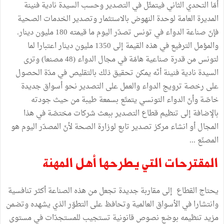
أمّا التحدي الثاني فيتمثّل في التصدير وحسب السيدة نادية فنينة
المديرة العامة لوحدة النهوض بالاستثمار وتصدير الخدمات الصحية
فإنّ صناعة الدواء في تونس تصدّر اليوم ما قيمته 180 مليون دينار.
والمؤمل الترفيع في هذه القيمة إلى 1350 مليون دينار اعتبارا لما
لتونس من قدرة صناعية هامّة في مجال الدواء (48 مصنعا) وترى
السيدة نادية فنينة أنّه يمكن تحقيق ذلك بالتقليص في مدّة الحصول
على رخصة ترويج الدواء والعمل على التصدير نحو أسواق جديدة
خاصّة وأنّ الدواء التونسي يتمتّع بسمعة طيبة من حيث جودته
بالإضافة إلى تنظيم قطاع التصدير ببعث شركات مختصّة في هذا
المجال أو انشاء مركز تصدير تابع لوزارة الصحة لأنّ المصدّر اليوم هو
المصنّع ...
المقترحات التي يطرحها أهل المهنة
يحتاج القطاع إلى مقاربة جديدة تجعل من هذه الصناعة أكثر تنافسية
وانتشارا في الأسواق العالمية وتحافظ على التطوّر الذي يشهده وتضمن
مزيد تنظيمه بوضع نصوص قانونية تستجيب للمستجدّات في مستوى