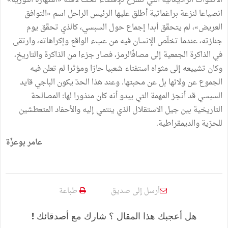
الأصوات الراديكالية التي تشرّع للإقصاء تحت لافتة «الطهارة الثورية»
انصياعا لنزعة براغماتية أطلق عليها الرئيس الراحل اسم «التوافق
العريض»، لم يتحقّق أبدا إجماع حول السبسي، كالذي تحقّق يوم
جنازته، عندما تخلّص الإنسان فيه من عبء الواقع وإكراهاته، وارتقى
في الذاكرة الجمعية إلى مصافّالرمز، فصار جزءا من الذاكرة والتاريخ،
وكان تشييعه إلى مثواه استفتاء شعبيا حارّا ومؤثرا لم تعلن فيه
الجموع عن ولائها بل عن محبتها. وعند هذا الحدّ يكون الباجي قايد
السبسي قد أنجز المهمة التي يبدو أنه كان منذورا لها: المصالحة
التاريخية بين جيل الاستقلال الذي ينتمي إليه والأحفاد المتعطشين
للحرّية والديمقراطية.
عامر بوعزّة
أرسل إلى صديق
طباعة
هل أعجبك هذا المقال ؟ شارك مع أصدقائك !