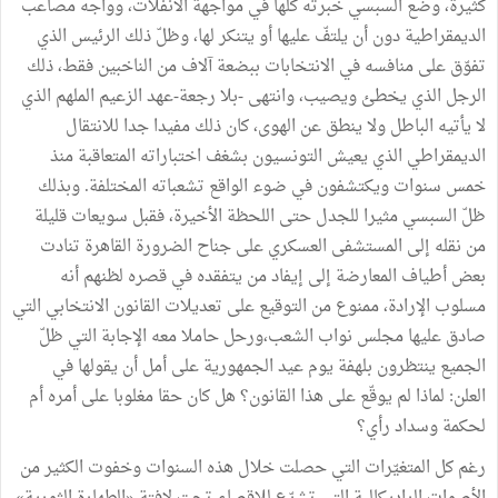
كثيرة، وضع السبسي خبرته كلها في مواجهة الانفلات، وواجه مصاعب
الديمقراطية دون أن يلتفّ عليها أو يتنكر لها، وظلّ ذلك الرئيس الذي
تفوّق على منافسه في الانتخابات ببضعة آلاف من الناخبين فقط، ذلك
الرجل الذي يخطئ ويصيب، وانتهى -بلا رجعة-عهد الزعيم الملهم الذي
لا يأتيه الباطل ولا ينطق عن الهوى، كان ذلك مفيدا جدا للانتقال
الديمقراطي الذي يعيش التونسيون بشغف اختباراته المتعاقبة منذ
خمس سنوات ويكتشفون في ضوء الواقع تشعباته المختلفة. وبذلك
ظلّ السبسي مثيرا للجدل حتى اللحظة الأخيرة، فقبل سويعات قليلة
من نقله إلى المستشفى العسكري على جناح الضرورة القاهرة تنادت
بعض أطياف المعارضة إلى إيفاد من يتفقده في قصره لظنهم أنه
مسلوب الإرادة، ممنوع من التوقيع على تعديلات القانون الانتخابي التي
صادق عليها مجلس نواب الشعب،ورحل حاملا معه الإجابة التي ظلّ
الجميع ينتظرون بلهفة يوم عيد الجمهورية على أمل أن يقولها في
العلن: لماذا لم يوقّع على هذا القانون؟ هل كان حقا مغلوبا على أمره أم
لحكمة وسداد رأي؟
رغم كل المتغيّرات التي حصلت خلال هذه السنوات وخفوت الكثير من