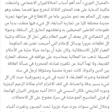
«المخيال الثوري» أحد أهم أسباب اختلالالميزان الاجتماعي. واشتغلت
ماكينة الدعاية على هذه المحاور الثلاثة لتخرج منها قصصا جعلته وهو
يعود إلى الحكم بعد نحو عشرين عاما من الانقطاع في مواجهة تجربة
جديدة مختلفة كليا عن تجاربه السابقة، كل شيء فيها منفلت، بدءا من
طموحات الفاعلين المحيطين به وتعطشهم الحارق إلى السلطة، وصولا
إلى الشعبالذي كان يعتقد أن تغيير النظام يكفي لحل كل مشاكله وتلبية
كل تطلعاته، مرورا بوسائل الإعلام التي أصبحت تعتبر نقد الحكومة
المعيار الأول للاستقلالية. وكان عليه أن يواجه جبالا صلبة من الأحكام
المسبقة تذهب حدّ المطالبة بمحاسبته على مواقفه في مختلف المعارك
القديمة، ولا تهدأ البتة عن تكفيره لمبادئه المتحررة في مسألة العلاقة
بين الدين والدولة. كانت تجربة مضنية ومشوّقة لرجل في سنّه
المتقدّمة وخبرته المُعتّــــقة، لا تشبه في شيء زمنبورقيبة حيث كان كل
شيء يسير بدقة وانضباط، في كنف الالتزام التام بمكانة الزعيم الرمزية
ودوره التاريخي. فكان السبسي في 2011 أشبه بمروّض الثيران الهائجة،
أو مُربّي التماسيح المتوحشة في سرك مفتوح على كل الاحتمالات.
وخلال ثماني سنوات جرت مياه غزيرة تحت الجسور، وتغيرت أشياء