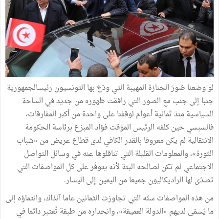
لو وضعنا صُورَ الجنازة المهيبة التي ودّع بها التونسيون رئيسالجمهورية
جنبا إلى جنب مع الصور التي رافقت ظهوره من جديد في الساحة
السياسية منذ ثمانية أعوام لوقفنا على واحدة من أكبر المفارقات،
فالسبسي حين كلفه الرئيس المؤقت فؤاد المبزع برئاسة الحكومة
الانتقالية لم يكن معروفا بالقدر الكافي لدى قطاع عريض من «شباب
الثورة»، والمعلومات القليلة التي تناقلوها عنه في وسائل التواصل
الاجتماعي لم تكن لصالحه البتة لأنه يتوفّر على كل المواصفات التي
تصدّى لها الراديكاليون جميعا من اليمين إلى اليسار.
من هذه المواصفات سنّه التي تجاوزت الثمانين عاما آنذاك، وانتماؤه إلى
ما يُسمّى لديهم «الدولة العميقة»، وانحداره من طبقة تُعتبر دائما في